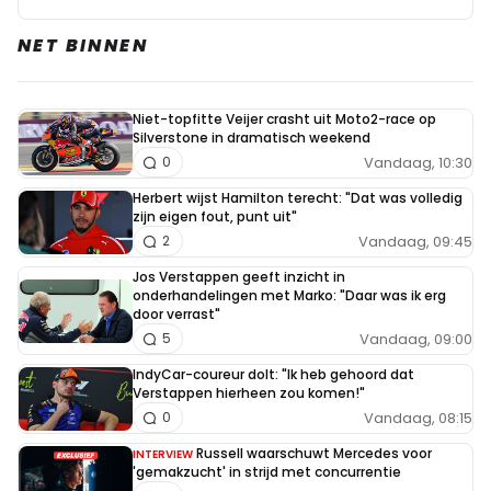
NET BINNEN
Niet-topfitte Veijer crasht uit Moto2-race op
Silverstone in dramatisch weekend
Vandaag, 10:30
0
Herbert wijst Hamilton terecht: "Dat was volledig
zijn eigen fout, punt uit"
Vandaag, 09:45
2
Jos Verstappen geeft inzicht in
onderhandelingen met Marko: "Daar was ik erg
door verrast"
Vandaag, 09:00
5
IndyCar-coureur dolt: "Ik heb gehoord dat
Verstappen hierheen zou komen!"
Vandaag, 08:15
0
Russell waarschuwt Mercedes voor
INTERVIEW
'gemakzucht' in strijd met concurrentie