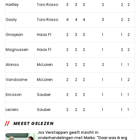
Hartley
Toro Rosso
3
3
3
2
2
2
Gasly
Toro Rosso
4
4
4
3
2
2
Grosjean
Haas F1
2
3
3
1
1
2
Magnussen
Haas F1
2
2
2
1
2
2
Alonso
McLaren
2
2
2
2
1
1
Vandoorne
McLaren
2
2
2
1
1
2
Ericsson
Sauber
2
2
2
1
1
1
Leclerc
Sauber
2
2
2
1
1
1
MEEST GELEZEN
Jos Verstappen geeft inzicht in
onderhandelingen met Marko: "Daar was ik erg