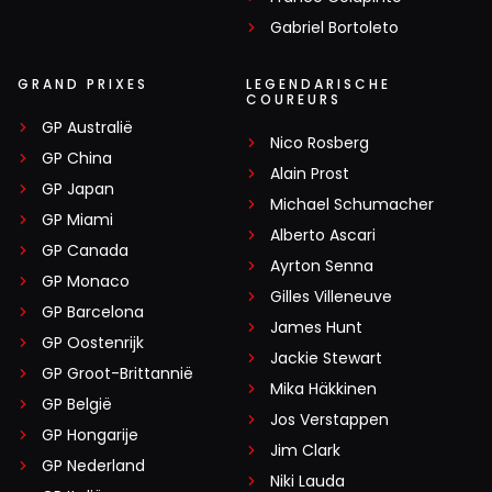
Gabriel Bortoleto
GRAND PRIXES
LEGENDARISCHE
COUREURS
GP Australië
Nico Rosberg
GP China
Alain Prost
GP Japan
Michael Schumacher
GP Miami
Alberto Ascari
GP Canada
Ayrton Senna
GP Monaco
Gilles Villeneuve
GP Barcelona
James Hunt
GP Oostenrijk
Jackie Stewart
GP Groot-Brittannië
Mika Häkkinen
GP België
Jos Verstappen
GP Hongarije
Jim Clark
GP Nederland
Niki Lauda