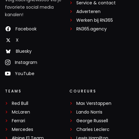
Service & contact
favoriete social media
Adverteren
kanalen!
Werken bij RN365
Facebook
RN365.agency
X
Bluesky
Instagram
YouTube
TEAMS
COUREURS
Red Bull
Max Verstappen
McLaren
Lando Norris
Ferrari
George Russell
Mercedes
Charles Leclerc
Alpine F1 Team
Lewis Hamilton