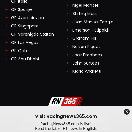
GP Italië
Nigel Mansell
GP Spanje
Stirling Moss
GP Azerbeidzjan
Juan Manuel Fangio
GP Singapore
Emerson Fittipaldi
GP Verenigde Staten
Graham Hill
GP Las Vegas
Nelson Piquet
GP Qatar
Jack Brabham
GP Abu Dhabi
John Surtees
Mario Andretti
Visit RacingNews365.com
Disclaimer
Algemene voorwaarden
RacingNews365.com is live!
Privacy Policy
Created by On Your Marks
Read the latest F1 news in English.