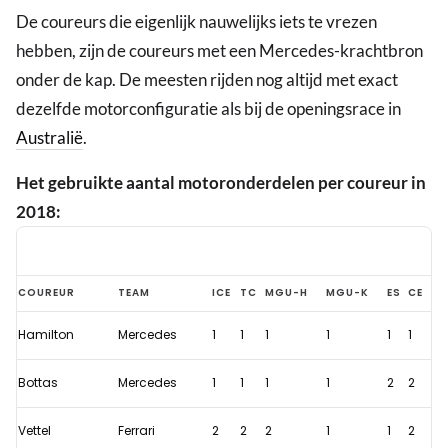
De coureurs die eigenlijk nauwelijks iets te vrezen
hebben, zijn de coureurs met een Mercedes-krachtbron
onder de kap. De meesten rijden nog altijd met exact
dezelfde motorconfiguratie als bij de openingsrace in
Australië
.
Het gebruikte aantal motoronderdelen per coureur in
2018:
Overzicht
COUREUR
TEAM
ICE
TC
MGU-H
MGU-K
ES
CE
power
Hamilton
Mercedes
1
1
1
1
1
1
units:
Max
Bottas
Mercedes
1
1
1
1
2
2
Verstappen
staat
Vettel
Ferrari
2
2
2
1
1
2