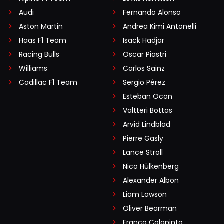
Audi
Fernando Alonso
Aston Martin
Andrea Kimi Antonelli
Haas F1 Team
Isack Hadjar
Racing Bulls
Oscar Piastri
Williams
Carlos Sainz
Cadillac F1 Team
Sergio Pérez
Esteban Ocon
Valtteri Bottas
Arvid Lindblad
Pierre Gasly
Lance Stroll
Nico Hülkenberg
Alexander Albon
Liam Lawson
Oliver Bearman
Franco Colapinto