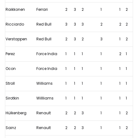
op
Raikkonen
Ferrari
2
3
2
1
1
2
scherp
voor
Ricciardo
Red Bull
3
3
3
2
2
2
GP
Frankrijk
Verstappen
Red Bull
2
3
2
3
1
2
Perez
Force India
1
1
1
1
2
1
Ocon
Force India
1
1
1
1
1
1
Stroll
Williams
1
1
1
1
1
1
Sirotkin
Willliams
1
1
1
1
1
1
Hülkenberg
Renault
2
2
3
1
1
2
Sainz
Renault
2
2
3
1
1
2