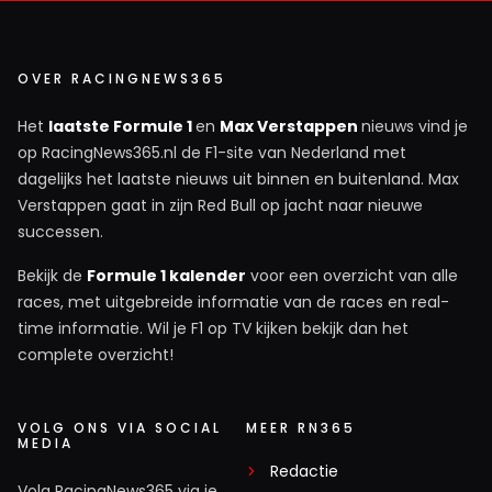
OVER RACINGNEWS365
Het
laatste Formule 1
en
Max Verstappen
nieuws vind je
op RacingNews365.nl de F1-site van Nederland met
dagelijks het laatste nieuws uit binnen en buitenland. Max
Verstappen gaat in zijn Red Bull op jacht naar nieuwe
successen.
Bekijk de
Formule 1 kalender
voor een overzicht van alle
races, met uitgebreide informatie van de races en real-
time informatie. Wil je F1 op TV kijken bekijk dan het
complete overzicht!
VOLG ONS VIA SOCIAL
MEER RN365
MEDIA
Redactie
Volg RacingNews365 via je