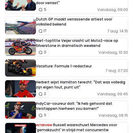
door verrast"
Vandaag, 09:00
5
Dutch GP maakt verrassende artiest voor
volkslied bekend
7 aug. 14:15
17
Niet-topfitte Veijer crasht uit Moto2-race op
Silverstone in dramatisch weekend
Vandaag, 10:30
0
Vacature: Formule 1-redacteur
7 aug. 07:20
Herbert wijst Hamilton terecht: "Dat was volledig
zijn eigen fout, punt uit"
Vandaag, 09:45
2
IndyCar-coureur dolt: "Ik heb gehoord dat
Verstappen hierheen zou komen!"
Vandaag, 08:15
0
Russell waarschuwt Mercedes voor
INTERVIEW
'gemakzucht' in strijd met concurrentie