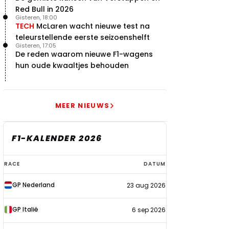
Red Bull in 2026
Gisteren, 18:00
TECH
McLaren wacht nieuwe test na
teleurstellende eerste seizoenshelft
Gisteren, 17:05
De reden waarom nieuwe F1-wagens
hun oude kwaaltjes behouden
MEER NIEUWS
F1-KALENDER 2026
F1-
RACE
DATUM
kalender
GP Nederland
23 aug 2026
2026
GP Italië
6 sep 2026