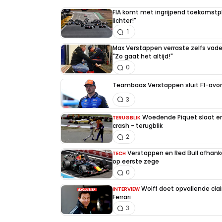
FIA komt met ingrijpend toekomstpla
lichter!"
1
Max Verstappen verraste zelfs vader 
"Zo gaat het altijd!"
0
Teambaas Verstappen sluit F1-avon
3
Woedende Piquet slaat en 
TERUGBLIK
crash - terugblik
2
Verstappen en Red Bull afhankel
TECH
op eerste zege
0
Wolff doet opvallende cla
INTERVIEW
Ferrari
3