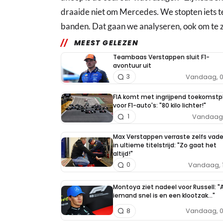
draaide niet om Mercedes. We stopten iets te
banden. Dat gaan we analyseren, ook om te z
MEEST GELEZEN
Teambaas Verstappen sluit F1-
avontuur uit
Vandaag, 0
3
FIA komt met ingrijpend toekomstp
voor F1-auto's: "80 kilo lichter!"
Vandaag, 
1
Max Verstappen verraste zelfs vade
in ultieme titelstrijd: "Zo gaat het
altijd!"
Vandaag, 
0
Montoya ziet nadeel voor Russell: "A
iemand snel is en een klootzak..."
Vandaag, 0
8