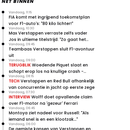
NET BINNEN
Vandaag, 11:15
FIA komt met ingrijpend toekomstplan
voor F1-auto's: "80 kilo lichter!"
Vandaag, 10:30
Max Verstappen verraste zelfs vader
Jos in ultieme titelstrijd: "Zo gaat het
Vandaag, 09:45
altijd!"
Teambaas Verstappen sluit F1-avontuur
uit
Vandaag, 09:00
TERUGBLIK
Woedende Piquet slaat en
schopt erop los na knullige crash -
Vandaag, 08:15
terugblik
TECH
Verstappen en Red Bull afhankelijk
van concurrentie in jacht op eerste zege
Vandaag, 07:30
INTERVIEW
Wolff doet opvallende claim
over F1-motor na 'gezeur' Ferrari
Vandaag, 06:45
Montoya ziet nadeel voor Russell: "Als
iemand snel is en een klootzak..."
Vandaag, 06:00
De gemiste kansen van Verstappen en