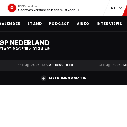
RN365 Podcast
Gedreven Verstappen is een must voor F1
KALENDER
STAND
PODCAST
VIDEO
INTERVIEWS
GP NEDERLAND
START RACE
15
01
:
34
:
48
d
Race
22 aug. 2026
14:00
-
15:00
23 aug. 2026
13
MEER INFORMATIE