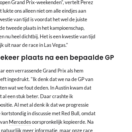
elopen Grand Prix-weekenden", vertelt Perez
kte ons alleen niet om alle eindjes aan
stie van tijd is voordat het wel de juiste
de tweede plaats in het kampioenschap,
 nu heel dichtbij. Het is een kwestie van tijd
k uit naar de race in Las Vegas."
ekeer plaats na een bepaalde GP
aar een verrassende Grand Prix als hem
ft ingedrukt. "Ik denk dat we na de GP van
sten wat we fout deden. In Austin kwam dat
t al een stuk beter. Daar crashte ik
 positie. Al met al denk ik dat we progressie
ë kortstondig in discussie met Red Bull, omdat
e van
Mercedes
oorspronkelijk kopieerde. Na
n natuurlijk meer informatie, maar onze race