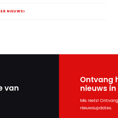
EER NIEUWS
Ontvang h
e van
nieuws in
Mis niets! Ontvang
nieuwsupdates.