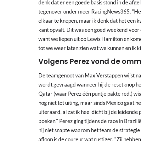
denk dat er een goede basis stond in de afg
tegenover onder meer RacingNews365. "Het lu
elkaar te knopen, maar ik denk dat het een kwe
kant opvalt. Dit was een goed weekend voor 
want we liepen uit op Lewis Hamilton en komen
tot we weer laten zien wat we kunnen en ik kij
Volgens Perez vond de omm
De teamgenoot van
Max Verstappen
wijst n
wordt gevraagd wanneer hij de resetknop hee
Qatar (waar Perez één puntje pakte red.) wi
nog niet tot uiting, maar sinds Mexico gaat he
uiteraard, al zat ik heel dicht bij de leidende
boeken." Perez ging tijdens de race in Brazili
hij niet snapte waarom het team de strategi
afloop is de coureur wat rustiger. "Zij hebbe