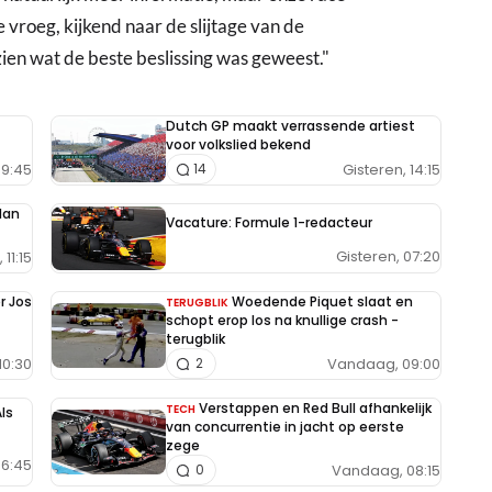
 vroeg, kijkend naar de slijtage van de
ien wat de beste beslissing was geweest."
Dutch GP maakt verrassende artiest
voor volkslied bekend
9:45
Gisteren, 14:15
14
lan
Vacature: Formule 1-redacteur
Gisteren, 07:20
11:15
r Jos
Woedende Piquet slaat en
TERUGBLIK
schopt erop los na knullige crash -
terugblik
10:30
Vandaag, 09:00
2
Verstappen en Red Bull afhankelijk
TECH
ls
van concurrentie in jacht op eerste
zege
6:45
Vandaag, 08:15
0