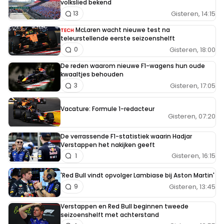
volkslied bekend
Gisteren, 14:15
13
McLaren wacht nieuwe test na
TECH
teleurstellende eerste seizoenshelft
Gisteren, 18:00
0
De reden waarom nieuwe F1-wagens hun oude
kwaaltjes behouden
Gisteren, 17:05
3
Vacature: Formule 1-redacteur
Gisteren, 07:20
De verrassende F1-statistiek waarin Hadjar
Verstappen het nakijken geeft
Gisteren, 16:15
1
'Red Bull vindt opvolger Lambiase bij Aston Martin'
Gisteren, 13:45
9
Verstappen en Red Bull beginnen tweede
seizoenshelft met achterstand