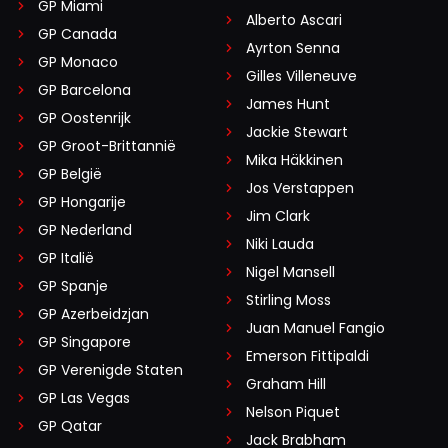
GP Miami
Alberto Ascari
GP Canada
Ayrton Senna
GP Monaco
Gilles Villeneuve
GP Barcelona
James Hunt
GP Oostenrijk
Jackie Stewart
GP Groot-Brittannië
Mika Häkkinen
GP België
Jos Verstappen
GP Hongarije
Jim Clark
GP Nederland
Niki Lauda
GP Italië
Nigel Mansell
GP Spanje
Stirling Moss
GP Azerbeidzjan
Juan Manuel Fangio
GP Singapore
Emerson Fittipaldi
GP Verenigde Staten
Graham Hill
GP Las Vegas
Nelson Piquet
GP Qatar
Jack Brabham