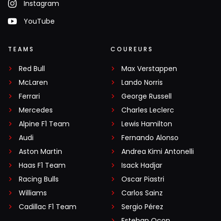
Instagram
YouTube
TEAMS
COUREURS
Red Bull
Max Verstappen
McLaren
Lando Norris
Ferrari
George Russell
Mercedes
Charles Leclerc
Alpine F1 Team
Lewis Hamilton
Audi
Fernando Alonso
Aston Martin
Andrea Kimi Antonelli
Haas F1 Team
Isack Hadjar
Racing Bulls
Oscar Piastri
Williams
Carlos Sainz
Cadillac F1 Team
Sergio Pérez
Esteban Ocon