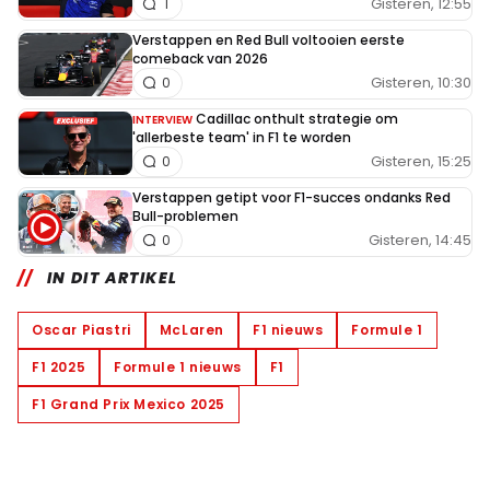
Gisteren, 12:55
1
Verstappen en Red Bull voltooien eerste
comeback van 2026
Gisteren, 10:30
0
Cadillac onthult strategie om
INTERVIEW
'allerbeste team' in F1 te worden
Gisteren, 15:25
0
Verstappen getipt voor F1-succes ondanks Red
Bull-problemen
Gisteren, 14:45
0
IN DIT ARTIKEL
Oscar Piastri
McLaren
F1 nieuws
Formule 1
F1 2025
Formule 1 nieuws
F1
F1 Grand Prix Mexico 2025