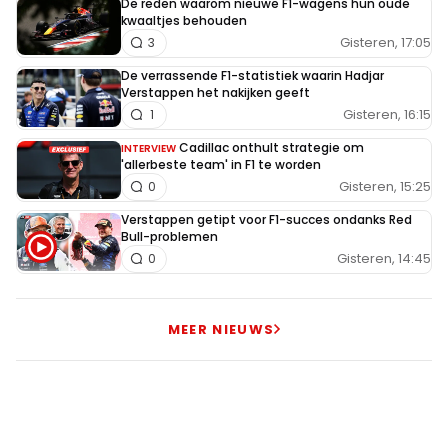
De reden waarom nieuwe F1-wagens hun oude
kwaaltjes behouden
Gisteren, 17:05
3
De verrassende F1-statistiek waarin Hadjar
Verstappen het nakijken geeft
Gisteren, 16:15
1
Cadillac onthult strategie om
INTERVIEW
'allerbeste team' in F1 te worden
Gisteren, 15:25
0
Verstappen getipt voor F1-succes ondanks Red
Bull-problemen
Gisteren, 14:45
0
MEER NIEUWS