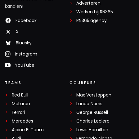
Adverteren
kanalen!
Werken bij RN365
Facebook
RN365.agency
X
Bluesky
Instagram
YouTube
TEAMS
COUREURS
Red Bull
Max Verstappen
McLaren
Lando Norris
Ferrari
George Russell
Mercedes
Charles Leclerc
Alpine F1 Team
Lewis Hamilton
Audi
Fernando Alonso