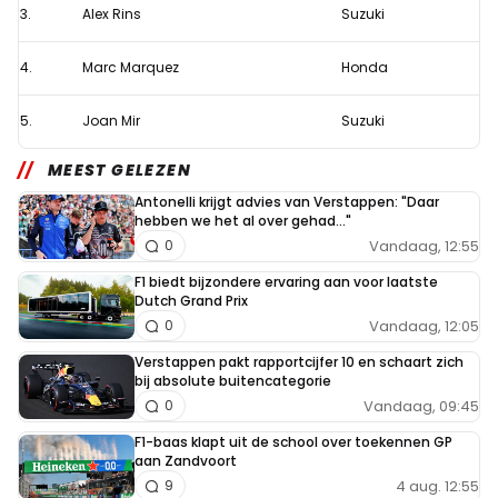
3.
Alex Rins
Suzuki
in
kwalificatie
4.
Marc Marquez
Honda
TT
Assen
5.
Joan Mir
Suzuki
MEEST GELEZEN
Antonelli krijgt advies van Verstappen: "Daar
hebben we het al over gehad..."
Vandaag, 12:55
0
F1 biedt bijzondere ervaring aan voor laatste
Dutch Grand Prix
Vandaag, 12:05
0
Verstappen pakt rapportcijfer 10 en schaart zich
bij absolute buitencategorie
Vandaag, 09:45
0
F1-baas klapt uit de school over toekennen GP
aan Zandvoort
4 aug. 12:55
9