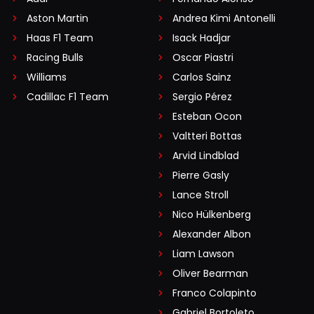
Aston Martin
Andrea Kimi Antonelli
Haas F1 Team
Isack Hadjar
Racing Bulls
Oscar Piastri
Williams
Carlos Sainz
Cadillac F1 Team
Sergio Pérez
Esteban Ocon
Valtteri Bottas
Arvid Lindblad
Pierre Gasly
Lance Stroll
Nico Hülkenberg
Alexander Albon
Liam Lawson
Oliver Bearman
Franco Colapinto
Gabriel Bortoleto