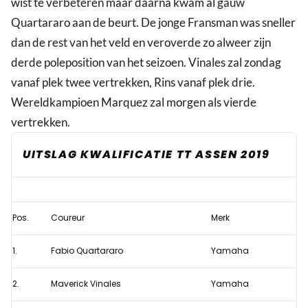
wist te verbeteren maar daarna kwam al gauw
Quartararo aan de beurt. De jonge Fransman was sneller
dan de rest van het veld en veroverde zo alweer zijn
derde poleposition van het seizoen. Vinales zal zondag
vanaf plek twee vertrekken, Rins vanaf plek drie.
Wereldkampioen Marquez zal morgen als vierde
vertrekken.
UITSLAG KWALIFICATIE TT ASSEN 2019
Prachtige
pole
Pos.
Coureur
Merk
voor
Quartararo,
1.
Fabio Quartararo
Yamaha
Rossi
stelt
2.
Maverick Vinales
Yamaha
teleur