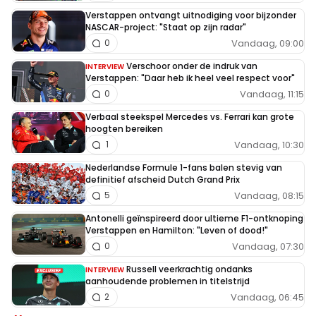
Verstappen ontvangt uitnodiging voor bijzonder
NASCAR-project: "Staat op zijn radar"
Vandaag, 09:00
0
Verschoor onder de indruk van
INTERVIEW
Verstappen: "Daar heb ik heel veel respect voor"
Vandaag, 11:15
0
Verbaal steekspel Mercedes vs. Ferrari kan grote
hoogten bereiken
Vandaag, 10:30
1
Nederlandse Formule 1-fans balen stevig van
definitief afscheid Dutch Grand Prix
Vandaag, 08:15
5
Antonelli geïnspireerd door ultieme F1-ontknoping
Verstappen en Hamilton: "Leven of dood!"
Vandaag, 07:30
0
Russell veerkrachtig ondanks
INTERVIEW
aanhoudende problemen in titelstrijd
Vandaag, 06:45
2