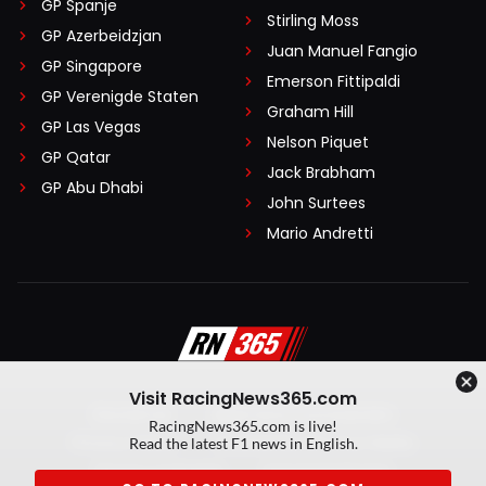
GP Spanje
Stirling Moss
GP Azerbeidzjan
Juan Manuel Fangio
GP Singapore
Emerson Fittipaldi
GP Verenigde Staten
Graham Hill
GP Las Vegas
Nelson Piquet
GP Qatar
Jack Brabham
GP Abu Dhabi
John Surtees
Mario Andretti
Visit RacingNews365.com
Disclaimer
Algemene voorwaarden
RacingNews365.com is live!
Privacy Policy
Created by On Your Marks
Read the latest F1 news in English.
Privacy manager
Kansspeluitingen