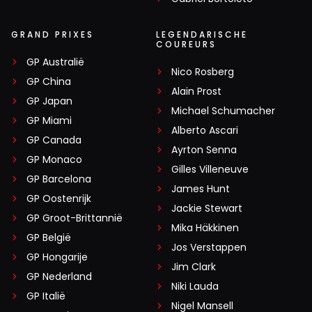
GRAND PRIXES
LEGENDARISCHE
COUREURS
GP Australië
Nico Rosberg
GP China
Alain Prost
GP Japan
Michael Schumacher
GP Miami
Alberto Ascari
GP Canada
Ayrton Senna
GP Monaco
Gilles Villeneuve
GP Barcelona
James Hunt
GP Oostenrijk
Jackie Stewart
GP Groot-Brittannië
Mika Häkkinen
GP België
Jos Verstappen
GP Hongarije
Jim Clark
GP Nederland
Niki Lauda
GP Italië
Nigel Mansell