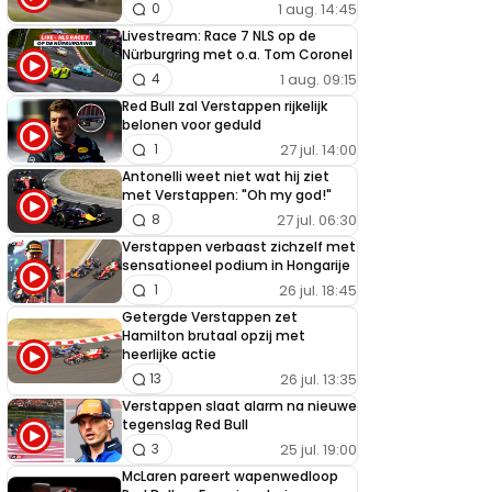
1 aug. 14:45
0
Livestream: Race 7 NLS op de
Nürburgring met o.a. Tom Coronel
1 aug. 09:15
4
Red Bull zal Verstappen rijkelijk
belonen voor geduld
27 jul. 14:00
1
Antonelli weet niet wat hij ziet
met Verstappen: "Oh my god!"
27 jul. 06:30
8
Verstappen verbaast zichzelf met
sensationeel podium in Hongarije
26 jul. 18:45
1
Getergde Verstappen zet
Hamilton brutaal opzij met
heerlijke actie
26 jul. 13:35
13
Verstappen slaat alarm na nieuwe
tegenslag Red Bull
25 jul. 19:00
3
McLaren pareert wapenwedloop