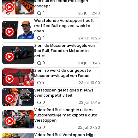
Red Bull en Ferrari met eigen
concept
25 jul. 12:40
1
Worstelende Verstappen heeft
met Red Bull nog veel werk te
doen
24 jul. 19:25
1
Zien: de Macarena-vleugels van
Red Bull, Ferrari en McLaren in
actie!
24 jul. 18:45
0
Zien: zo werkt de aangepaste
Macarena-vleugel van Ferrari
23 jul. 19:00
3
Verstappen geeft goed nieuws
over competitiviteit
23 jul. 17:45
0
Video: Red Bull slaagt in ultiem
huzarenstukje met kapotte auto
Verstappen
22 jul. 07:30
0
Video: Red Bull Verstappen krijgt