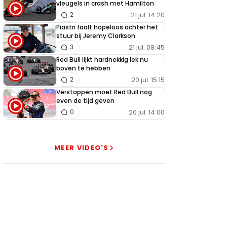
vleugels in crash met Hamilton
21 jul. 14:20
2
Piastri faalt hopeloos achter het
stuur bij Jeremy Clarkson
21 jul. 08:45
3
Red Bull lijkt hardnekkig lek nu
boven te hebben
20 jul. 15:15
2
Verstappen moet Red Bull nog
even de tijd geven
20 jul. 14:00
0
MEER VIDEO'S