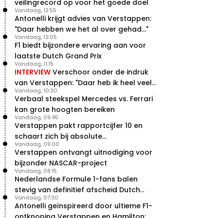
veilingrecord op voor het goede doel
Vandaag, 12:55
Antonelli krijgt advies van Verstappen:
"Daar hebben we het al over gehad..."
Vandaag, 12:05
F1 biedt bijzondere ervaring aan voor
laatste Dutch Grand Prix
Vandaag, 11:15
INTERVIEW
Verschoor onder de indruk
van Verstappen: "Daar heb ik heel veel
Vandaag, 10:30
respect voor"
Verbaal steekspel Mercedes vs. Ferrari
kan grote hoogten bereiken
Vandaag, 09:45
Verstappen pakt rapportcijfer 10 en
schaart zich bij absolute
Vandaag, 09:00
buitencategorie
Verstappen ontvangt uitnodiging voor
bijzonder NASCAR-project
Vandaag, 08:15
Nederlandse Formule 1-fans balen
stevig van definitief afscheid Dutch
Vandaag, 07:30
Grand Prix
Antonelli geïnspireerd door ultieme F1-
ontknoping Verstappen en Hamilton: