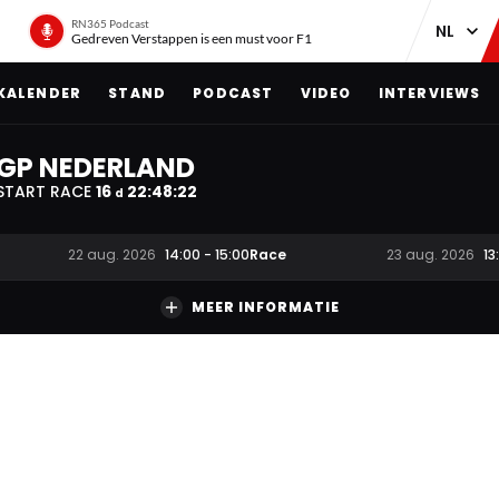
RN365 Podcast
Gedreven Verstappen is een must voor F1
KALENDER
STAND
PODCAST
VIDEO
INTERVIEWS
GP NEDERLAND
START RACE
16
22
:
48
:
21
d
Race
22 aug. 2026
14:00
-
15:00
23 aug. 2026
13
MEER INFORMATIE