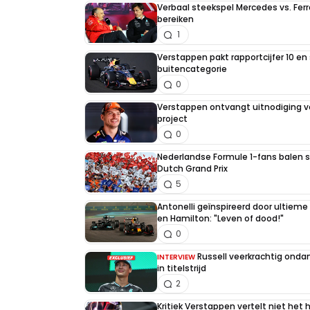
Verbaal steekspel Mercedes vs. Ferr
bereiken
1
Verstappen pakt rapportcijfer 10 en 
buitencategorie
0
Verstappen ontvangt uitnodiging v
project
0
Nederlandse Formule 1-fans balen st
Dutch Grand Prix
5
Antonelli geïnspireerd door ultiem
en Hamilton: "Leven of dood!"
0
Russell veerkrachtig on
INTERVIEW
in titelstrijd
2
Kritiek Verstappen vertelt niet het 