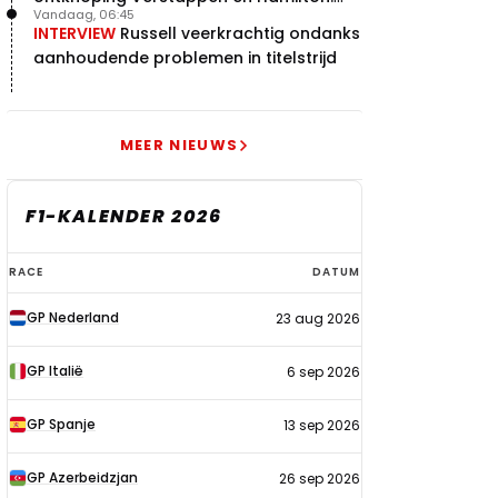
Vandaag, 06:45
"Leven of dood!"
INTERVIEW
Russell veerkrachtig ondanks
aanhoudende problemen in titelstrijd
MEER NIEUWS
F1-KALENDER 2026
F1-
RACE
DATUM
kalender
GP Nederland
23 aug 2026
2026
GP Italië
6 sep 2026
GP Spanje
13 sep 2026
GP Azerbeidzjan
26 sep 2026