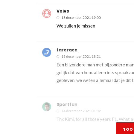
Volvo
13 december 2021 19:00
We zullen je missen
farerace
13 december 2021 18:21
Een bijzondere man met bijzondere manier
gelijk dat van hem. alleen iets spraakz
gebleven. we weten allemaal dat je dit t
Sportfan
14 december 2021 01:32
Thx Kimi, for all those years F1. What a 
TOO