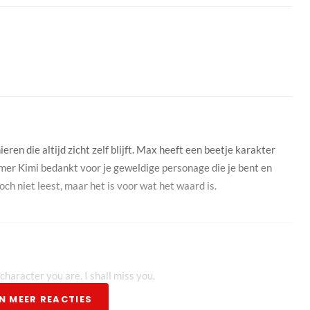
en die altijd zicht zelf blijft. Max heeft een beetje karakter
amer Kimi bedankt voor je geweldige personage die je bent en
och niet leest, maar het is voor wat het waard is.
character you are. I shall miss you.
N MEER REACTIES