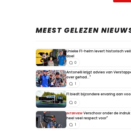
MEEST GELEZEN NIEUW
Unieke F1-helm levert historisch ve
doel
0
Antonelli krijgt advies van Verstap
over gehad..."
1
F1 biedt bijzondere ervaring aan voo
0
Verschoor onder de indruk
INTERVIEW
heel veel respect voor"
1