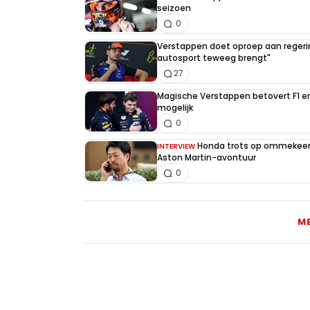
seizoen
0
Verstappen doet oproep aan regerin
autosport teweeg brengt"
27
Magische Verstappen betovert F1 e
mogelijk
0
Honda trots op ommekeer 
INTERVIEW
Aston Martin-avontuur
0
M