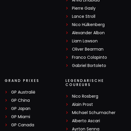
Pierre Gasly
Lance Stroll
Nico Hülkenberg
Alexander Albon
Liam Lawson
Oliver Bearman
Franco Colapinto
Gabriel Bortoleto
GRAND PRIXES
LEGENDARISCHE
COUREURS
GP Australië
Nico Rosberg
GP China
Alain Prost
GP Japan
Michael Schumacher
GP Miami
Alberto Ascari
GP Canada
Ayrton Senna