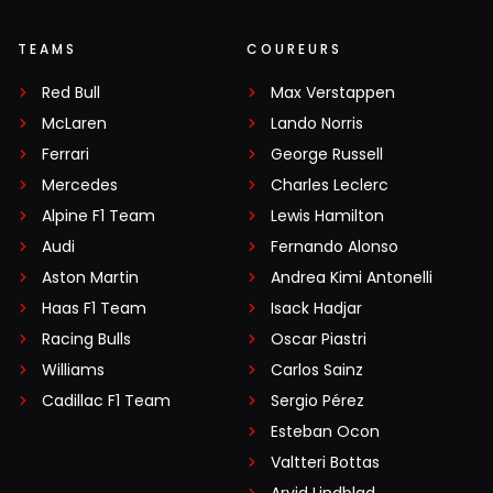
TEAMS
COUREURS
Red Bull
Max Verstappen
McLaren
Lando Norris
Ferrari
George Russell
Mercedes
Charles Leclerc
Alpine F1 Team
Lewis Hamilton
Audi
Fernando Alonso
Aston Martin
Andrea Kimi Antonelli
Haas F1 Team
Isack Hadjar
Racing Bulls
Oscar Piastri
Williams
Carlos Sainz
Cadillac F1 Team
Sergio Pérez
Esteban Ocon
Valtteri Bottas
Arvid Lindblad