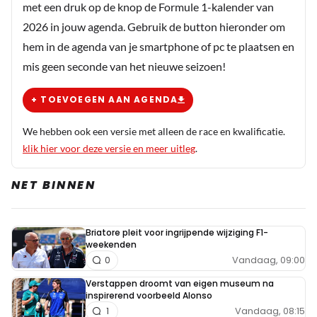
met een druk op de knop de Formule 1-kalender van
kans gehad in de F1 en die niet kunnen pakken.
2026 in jouw agenda. Gebruik de button hieronder om
hem in de agenda van je smartphone of pc te plaatsen en
mis geen seconde van het nieuwe seizoen!
RR6
16 oktober 2025 09:40
+ TOEVOEGEN AAN AGENDA
Laten we het er maar op houden dat dit door de roze bril
van Ralph Schumacher is bekeken. Mick is in elk geval wel
We hebben ook een versie met alleen de race en kwalificatie.
de allerbeste in 1 specifiek ding, namelijk het afschrijven
klik hier voor deze versie en meer uitleg
.
van auto's. Heeft Ralph toch nog ergens een beetje gelijk.
NET BINNEN
Dit bericht is aangepast op:
16-10
Briatore pleit voor ingrijpende wijziging F1-
weekenden
Christiaan71
Vandaag, 09:00
0
PREMIUM
16 oktober 2025 11:34
Verstappen droomt van eigen museum na
Nou als Ralf Schumacher Stroll had genoemd ter
inspirerend voorbeeld Alonso
vergelijking met Mick dan was z’n verhaal
Vandaag, 08:15
1