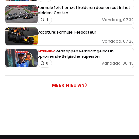
geloofwaardiger geweest.
Formule 1 ziet omzet kelderen door onrust in het
Midden-Oosten
Vandaag, 07:30
4
Noodstop
Vacature: Formule 1-redacteur
16 oktober 2025 10:32
Vandaag, 07:20
🤣🤣🤣🤣🤣🤣 wat een humor heeft die gast 😂
Verstappen verklaart geloof in
INTERVIEW
opkomende Belgische superster
Vandaag, 06:45
0
Snelle_Garrit
16 oktober 2025 10:41
Wat een discussie over wie de slechtste is.
MEER NIEUWS
HaroldLT
16 oktober 2025 10:43
Ja, nu je dat zo zegt ..... dat is inderdaad wat hier
gaande is. Dat is best wel treurig.