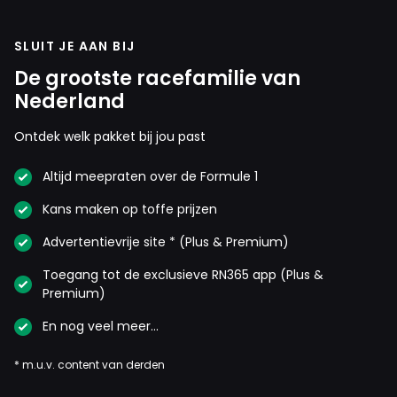
F0rmuleeen
SLUIT JE AAN BIJ
16 oktober 2025 11:47
De grootste racefamilie van
Ralf Schumacher: "Mick is beter dan Tsunoda en Lawson",
Nederland
in het slopen van auto’s?
Ontdek welk pakket bij jou past
JohnClootBalsaq
Altijd meepraten over de Formule 1
16 oktober 2025 12:01
Kans maken op toffe prijzen
Nou ik vind hem sowieso beter dan Stroll... Die zit er
alleen maar door papa
Advertentievrije site * (Plus & Premium)
Toegang tot de exclusieve RN365 app (Plus &
Premium)
Auto's_doen_vroem_vroem,
En nog veel meer…
16 oktober 2025 12:15
Alle huidige coureues laten zien dat ze betere coureurs
* m.u.v. content van derden
zijn dan mick was. Hij schreef veel materieel af. En