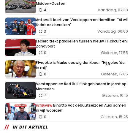
Midden-Oosten
Vandaag, 07:30
4
Antonelli leert van Verstappen en Hamilton: "Al wil
ik dat ook bereiken"
Vandaag, 06:00
3
Leclerc trekt parallellen tussen nieuw F1-circuit en
Zandvoort
Gisteren, 17:55
0
F1-rookie is Marko eeuwig dankbaar: "Hij geloofde
in mij"
Gisteren, 17:05
0
Verstappen en Red Bull flink gehinderd in jacht op
Mercedes
Gisteren, 16:15
14
Binotto vat debuutseizoen Audi samen
INTERVIEW
in vijf woorden
Gisteren, 15:25
0
IN DIT ARTIKEL