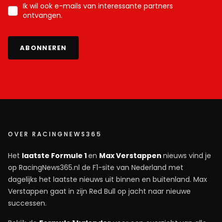
Ik wil ook e-mails van interessante partners
Mick moet eerst zijn vrienden even op orde hebben, dan
ontvangen.
weer verder kijken...
ABONNEREN
Meepraten? Dat kan! Je hoeft je alleen maar aan te
melden met een RN365-account.
INLOGGEN
AANMELDEN
OVER RACINGNEWS365
Het
laatste Formule 1
en
Max Verstappen
nieuws vind je
op RacingNews365.nl de F1-site van Nederland met
dagelijks het laatste nieuws uit binnen en buitenland. Max
Verstappen gaat in zijn Red Bull op jacht naar nieuwe
successen.