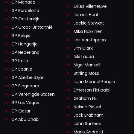
GP Monaco
Gilles Villeneuve
GP Barcelona
James Hunt
GP Oostenrijk
Jackie Stewart
GP Groot-Brittannië
Mika Häkkinen
GP België
Jos Verstappen
GP Hongarije
Jim Clark
GP Nederland
Niki Lauda
GP Italië
Nigel Mansell
GP Spanje
Stirling Moss
GP Azerbeidzjan
Juan Manuel Fangio
GP Singapore
Emerson Fittipaldi
GP Verenigde Staten
Graham Hill
GP Las Vegas
Nelson Piquet
GP Qatar
Jack Brabham
GP Abu Dhabi
John Surtees
Mario Andretti