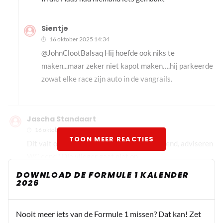
Sientje
16 oktober 2025 14:34
@JohnClootBalsaq Hij hoefde ook niks te
maken...maar zeker niet kapot maken….hij parkeerde
zowat elke race zijn auto in de vangrails.
Jascha Standaart
16 oktober 2025 09:47
TOON MEER REACTIES
Dit valt onder de categorie: "Wij van WC Eend, adviseren
WC eend." Die vlieger gaat niet op
DOWNLOAD DE FORMULE 1 KALENDER
2026
bonensoep
16 oktober 2025 10:24
Nooit meer iets van de Formule 1 missen? Dat kan! Zet
Ik volg Mick Schumacher verder niet maar hij heeft zijn