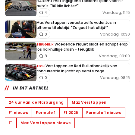
FIA komt met ingrijpend toekomstplan voor F1-
auto's: "80 kilo lichter!"
Vandaag, 11:15
4
Max Verstappen verraste zelfs vader Jos in
ultieme titelstrijd: "Zo gaat het altijd!"
Vandaag, 10:30
0
Woedende Piquet slaat en schopt erop
TERUGBLIK
los na knullige crash - terugblik
Vandaag, 09:00
8
Verstappen en Red Bull afhankelijk van
TECH
concurrentie in jacht op eerste zege
Vandaag, 08:15
0
IN DIT ARTIKEL
24 uur van de Nürburgring
Max Verstappen
F1 nieuws
Formule 1
F1 2026
Formule 1 nieuws
F1
Max Verstappen nieuws