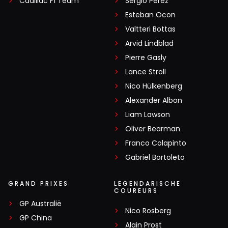
Cadillac F1 Team
Sergio Pérez
Esteban Ocon
Valtteri Bottas
Arvid Lindblad
Pierre Gasly
Lance Stroll
Nico Hülkenberg
Alexander Albon
Liam Lawson
Oliver Bearman
Franco Colapinto
Gabriel Bortoleto
GRAND PRIXES
LEGENDARISCHE
COUREURS
GP Australië
Nico Rosberg
GP China
Alain Prost