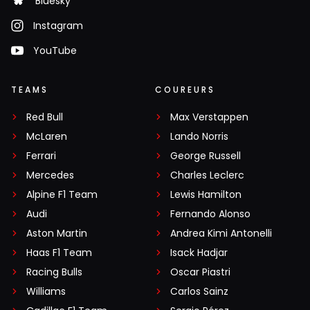
Bluesky
Instagram
YouTube
TEAMS
COUREURS
Red Bull
Max Verstappen
McLaren
Lando Norris
Ferrari
George Russell
Mercedes
Charles Leclerc
Alpine F1 Team
Lewis Hamilton
Audi
Fernando Alonso
Aston Martin
Andrea Kimi Antonelli
Haas F1 Team
Isack Hadjar
Racing Bulls
Oscar Piastri
Williams
Carlos Sainz