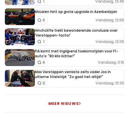
Vandaag, 13:45
1
McLaren hint op grote upgrade in Azerbeidzjan
Vandaag, 12:55
0
Hinchcliffe trekt bewonderende conclusie over
'Verstappen-factor'
Vandaag, 12:05
1
FIA komt met ingrijpend toekomstplan voor F1-
auto's: "80 kilo lichter!"
Vandaag, 11:15
4
Max Verstappen verraste zelfs vader Jos in
ultieme titelstrijd: "Zo gaat het altijd!"
Vandaag, 10:30
0
MEER NIEUWS