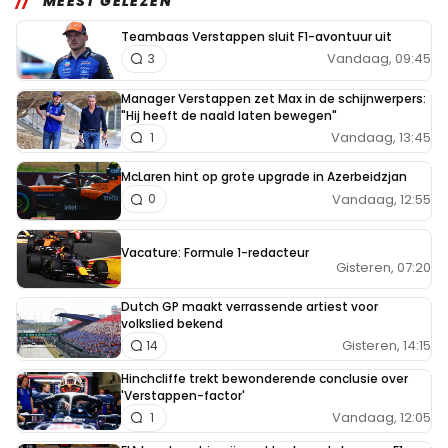
MEEST GELEZEN
Teambaas Verstappen sluit F1-avontuur uit
Vandaag, 09:45
3
Manager Verstappen zet Max in de schijnwerpers:
"Hij heeft de naald laten bewegen"
Vandaag, 13:45
1
McLaren hint op grote upgrade in Azerbeidzjan
Vandaag, 12:55
0
Vacature: Formule 1-redacteur
Gisteren, 07:20
Dutch GP maakt verrassende artiest voor
volkslied bekend
Gisteren, 14:15
14
Hinchcliffe trekt bewonderende conclusie over
'Verstappen-factor'
Vandaag, 12:05
1