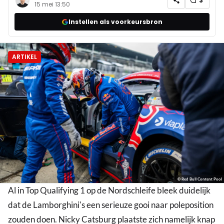
3
15 mei 13:50
Instellen als voorkeursbron
ARTIKEL
© Red Bull Content Pool
Al in Top Qualifying 1 op de Nordschleife bleek duidelijk
dat de Lamborghini's een serieuze gooi naar poleposition
zouden doen. Nicky Catsburg plaatste zich namelijk knap