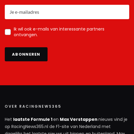
Ik wil ook e-mails van interessante partners
ontvangen.
ABONNEREN
OVER RACINGNEWS365
Het
laatste Formule 1
en
Max Verstappen
nieuws vind je
op RacingNews365.nl de F1-site van Nederland met
dagelijks het laatste nieuws uit binnen en buitenland. Max