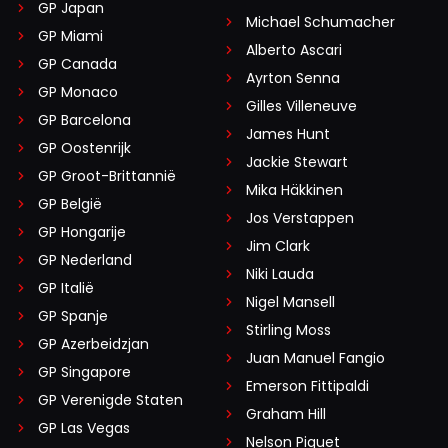
GP Japan
Michael Schumacher
GP Miami
Alberto Ascari
GP Canada
Ayrton Senna
GP Monaco
Gilles Villeneuve
GP Barcelona
James Hunt
GP Oostenrijk
Jackie Stewart
GP Groot-Brittannië
Mika Häkkinen
GP België
Jos Verstappen
GP Hongarije
Jim Clark
GP Nederland
Niki Lauda
GP Italië
Nigel Mansell
GP Spanje
Stirling Moss
GP Azerbeidzjan
Juan Manuel Fangio
GP Singapore
Emerson Fittipaldi
GP Verenigde Staten
Graham Hill
GP Las Vegas
Nelson Piquet