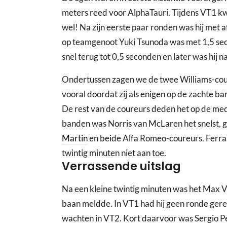
meters reed voor AlphaTauri. Tijdens VT1 kwa
wel! Na zijn eerste paar ronden was hij met 
op teamgenoot Yuki Tsunoda was met 1,5 seco
snel terug tot 0,5 seconden en later was hij 
Ondertussen zagen we de twee Williams-cou
vooral doordat zij als enigen op de zachte ba
De rest van de coureurs deden het op de m
banden was Norris van McLaren het snelst, 
Martin
en beide Alfa Romeo-coureurs. Ferra
twintig minuten niet aan toe.
Verrassende uitslag
Na een kleine twintig minuten was het Max Ve
baan meldde. In VT1 had hij geen ronde gered
wachten in VT2. Kort daarvoor was Sergio P