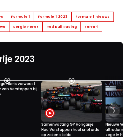
ws
Formule 1
Formule 1 2023
Formule 1 nieuws
uws
Sergio Perez
Red Bull Racing
Ferrari
ije 2023
ige Norris verwoest
r van Verstappen bij
e
Samenvatting GP Hongarije:
Nieuwe WK-stan
Hoe Verstappen heel snel orde
ultradominante
op zaken stelde
zege in Hongarij