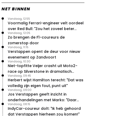
NET BINNEN
Vandaag, 12:55
Voormalig Ferrari-engineer velt oordeel
over Red Bull: "Zou het zoveel beter
Vandaag, 12:05
moeten doen"
Zo brengen de F1-coureurs de
zomerstop door
Vandaag, 11:15
Verstappen opent de deur voor nieuw
evenement op Zandvoort
Vandaag, 10:30
Niet-topfitte Veijer crasht uit Moto2-
race op Silverstone in dramatisch
Vandaag, 09:45
weekend
Herbert wijst Hamilton terecht: "Dat was
volledig zijn eigen fout, punt uit"
Vandaag, 09:00
Jos Verstappen geeft inzicht in
onderhandelingen met Marko: "Daar
Vandaag, 08:15
was ik erg door verrast"
IndyCar-coureur dolt: "Ik heb gehoord
dat Verstappen hierheen zou komen!"