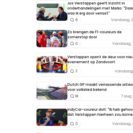
Jos Verstappen geeft inzicht in
training
onderhandelingen met Marko: "Daa
GP
was ik erg door verrast"
Vandaag, 0
6
Hongarije
Zo brengen de F1-coureurs de
zomerstop door
Vandaag, 
0
Verstappen opent de deur voor nie
evenement op Zandvoort
Vandaag, 
2
Dutch GP maakt verrassende arties
voor volkslied bekend
7 aug. 
18
IndyCar-coureur dolt: "Ik heb gehoo
dat Verstappen hierheen zou kome
Vandaag, 
0