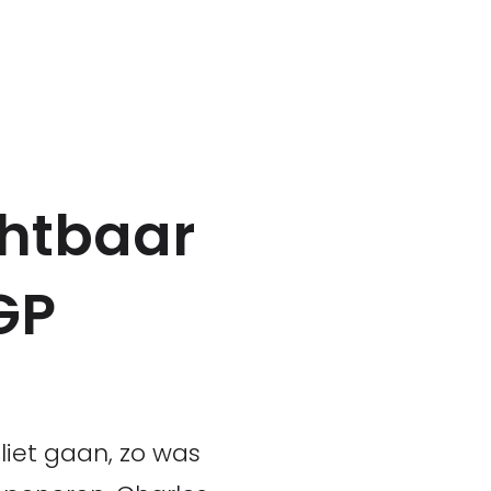
chtbaar
GP
liet gaan, zo was