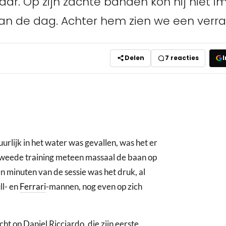
tbaar. Op zijn zachte banden kon hij niet 
an de dag. Achter hem zien we een verra
Delen
7
reacties
I
guurlijk in het water was gevallen, was het er
 tweede training meteen massaal de baan op
n minuten van de sessie was het druk, al
ll- en
Ferrari
-mannen, nog even op zich
ht op Daniel Ricciardo, die zijn eerste