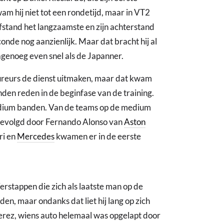
m hij niet tot een rondetijd, maar in VT2
afstand het langzaamste en zijn achterstand
nde nog aanzienlijk. Maar dat bracht hij al
nagenoeg even snel als de Japanner.
reurs de dienst uitmaken, maar dat kwam
nden reden in de beginfase van de training.
edium banden. Van de teams op de medium
gevolgd door Fernando Alonso van
Aston
ri en
Mercedes
kwamen er in de eerste
rstappen die zich als laatste man op de
en, maar ondanks dat liet hij lang op zich
erez, wiens auto helemaal was opgelapt door