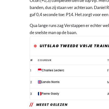
Ocon (+0,3) completeerden de top vijf. Merc
banden, dus zij staan ver achteraan. Daniel R
gaf 0,4 seconde toe: P14. Het zorgt voor een
Qua lange runs zag Verstappen er echter wel h
de snelste man op de baan.
UITSLAG TWEEDE VRIJE TRAIN
Red
#
COUREUR
Bull
Charles Leclerc
1
F
en
Verstappen
Lando Norris
2
onzichtbaar
tijdens
Pierre Gasly
3
A
tweede
MEEST GELEZEN
vrije