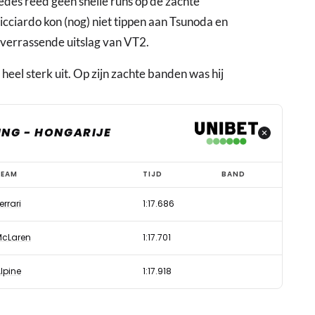
edes reed geen snelle runs op de zachte
icciardo kon (nog) niet tippen aan Tsunoda en
 verrassende uitslag van VT2.
eel sterk uit. Op zijn zachte banden was hij
ING - HONGARIJE
TEAM
TIJD
BAND
errari
1:17.686
McLaren
1:17.701
lpine
1:17.918