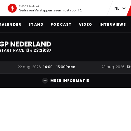
RN365 Podcast
Gedreven Verstappen is een must voor F1
KALENDER
STAND
PODCAST
VIDEO
INTERVIEWS
GP NEDERLAND
START RACE
13
23
:
29
:
37
d
Race
22 aug. 2026
14:00
-
15:00
23 aug. 2026
13
MEER INFORMATIE