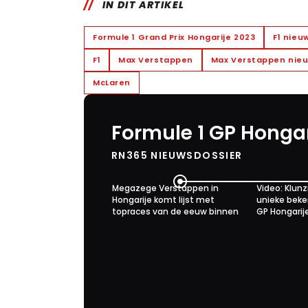
IN DIT ARTIKEL
Formule 1 Grand Prix Hongarije 2023
F1 nieu
F1
Max Verstappen
Max Verstappen nie
McLaren
Formule 1 GP Hongar
RN365 NIEUWSDOSSIER
Megazege Verstappen in
Video: Klunz
Hongarije komt lijst met
unieke beke
topraces van de eeuw binnen
GP Hongarij