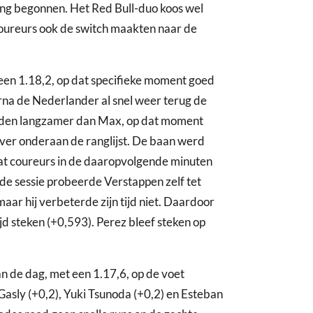
ning begonnen. Het Red Bull-duo koos wel
coureurs ook de switch maakten naar de
een 1.18,2, op dat specifieke moment goed
na de Nederlander al snel weer terug de
conden langzamer dan Max, op dat moment
t ver onderaan de ranglijst. De baan werd
wat coureurs in de daaropvolgende minuten
 de sessie probeerde Verstappen zelf tet
aar hij verbeterde zijn tijd niet. Daardoor
 tijd steken (+0,593). Perez bleef steken op
an de dag, met een 1.17,6, op de voet
Gasly (+0,2), Yuki Tsunoda (+0,2) en Esteban