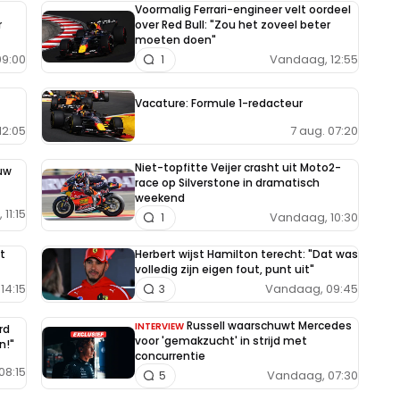
Voormalig Ferrari-engineer velt oordeel
r
over Red Bull: "Zou het zoveel beter
moeten doen"
9:00
Vandaag, 12:55
1
Vacature: Formule 1-redacteur
7 aug. 07:20
12:05
Niet-topfitte Veijer crasht uit Moto2-
uw
race op Silverstone in dramatisch
weekend
11:15
Vandaag, 10:30
1
t
Herbert wijst Hamilton terecht: "Dat was
volledig zijn eigen fout, punt uit"
14:15
Vandaag, 09:45
3
Russell waarschuwt Mercedes
INTERVIEW
rd
voor 'gemakzucht' in strijd met
n!"
concurrentie
08:15
Vandaag, 07:30
5