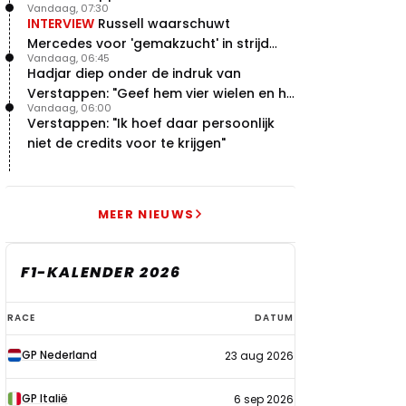
Vandaag, 07:30
INTERVIEW
Russell waarschuwt
Mercedes voor 'gemakzucht' in strijd
Vandaag, 06:45
met concurrentie
Hadjar diep onder de indruk van
Verstappen: "Geef hem vier wielen en hij
Vandaag, 06:00
levert"
Verstappen: "Ik hoef daar persoonlijk
niet de credits voor te krijgen"
MEER NIEUWS
F1-KALENDER 2026
F1-
RACE
DATUM
kalender
GP Nederland
23 aug 2026
2026
GP Italië
6 sep 2026