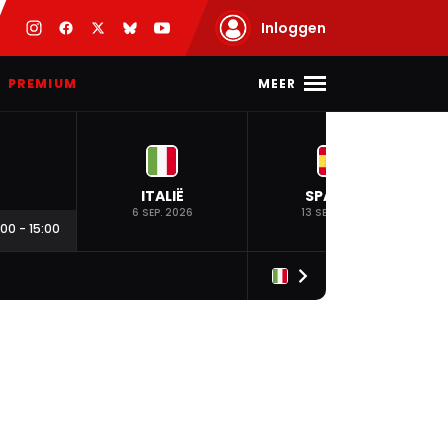
Inloggen
MEER
PREMIUM
ITALIË
SPANJE
6 SEP. 2026
13 SEP. 2026
:00
-
15:00