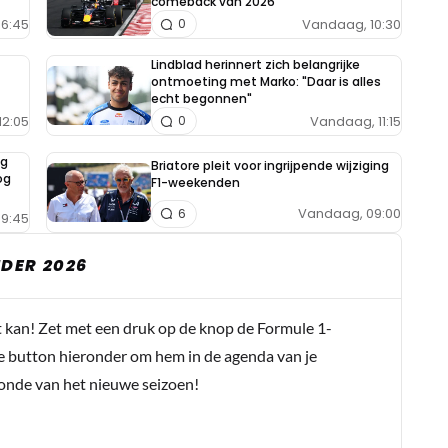
comeback van 2026
6:45
Vandaag, 10:30
0
Lindblad herinnert zich belangrijke
ontmoeting met Marko: "Daar is alles
echt begonnen"
12:05
Vandaag, 11:15
0
ng
Briatore pleit voor ingrijpende wijziging
og
F1-weekenden
Vandaag, 09:00
6
9:45
DER 2026
t kan! Zet met een druk op de knop de Formule 1-
e button hieronder om hem in de agenda van je
conde van het nieuwe seizoen!