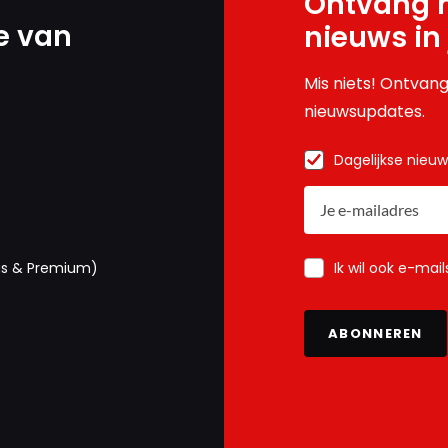
Ontvang h
e van
nieuws in
Mis niets! Ontvang
nieuwsupdates.
Dagelijkse nieu
Ik wil ook e-mai
us & Premium)
ABONNEREN