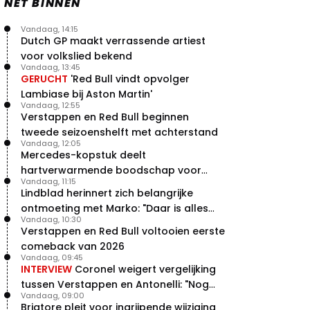
NET BINNEN
Vandaag, 14:15
Dutch GP maakt verrassende artiest
voor volkslied bekend
Vandaag, 13:45
GERUCHT
'Red Bull vindt opvolger
Lambiase bij Aston Martin'
Vandaag, 12:55
Verstappen en Red Bull beginnen
tweede seizoenshelft met achterstand
Vandaag, 12:05
Mercedes-kopstuk deelt
hartverwarmende boodschap voor
Vandaag, 11:15
overstap naar Red Bull
Lindblad herinnert zich belangrijke
ontmoeting met Marko: "Daar is alles
Vandaag, 10:30
echt begonnen"
Verstappen en Red Bull voltooien eerste
comeback van 2026
Vandaag, 09:45
INTERVIEW
Coronel weigert vergelijking
tussen Verstappen en Antonelli: "Nog
Vandaag, 09:00
niet dat niveau"
Briatore pleit voor ingrijpende wijziging