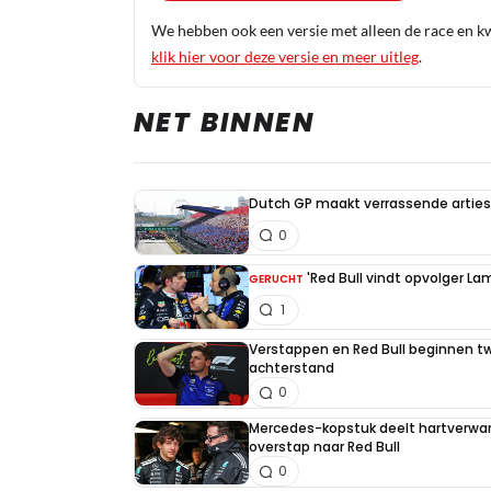
We hebben ook een versie met alleen de race en kwa
klik hier voor deze versie en meer uitleg
.
NET BINNEN
Dutch GP maakt verrassende artiest
0
'Red Bull vindt opvolger La
GERUCHT
1
Verstappen en Red Bull beginnen t
achterstand
0
Mercedes-kopstuk deelt hartverw
overstap naar Red Bull
0