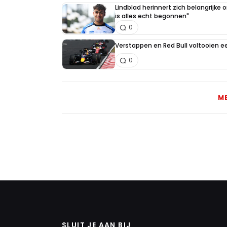
Lindblad herinnert zich belangrijke
is alles echt begonnen"
0
Verstappen en Red Bull voltooien 
0
M
SLUIT JE AAN BIJ