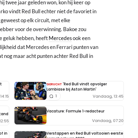
hij twee jaar geleden won, kon hij keer op
ko vindt Red Bull echter niet de favoriet in
geweest op elk circuit, met elke
hebber voor de overwinning. Bakoe zou
we geluk hebben, heeft
Mercedes
ook een
lijkheid dat Mercedes en Ferrari punten van
 nog maar acht punten achter Red Bull in
t
'Red Bull vindt opvolger
GERUCHT
Lambiase bij Aston Martin'
14:15
Vandaag, 13:45
1
Vacature: Formule 1-redacteur
tand
Vandaag, 07:20
12:55
f in
Verstappen en Red Bull voltooien eerste