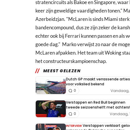
stratencircuits als Bakoe en Singapore, waar 
keer zijn geweldige vaardigheden tonen." Mar
Azerbeidzjan. "McLaren is sinds Miami sterk 
bandencompound, dus ze zijn zeker de kans
echter ook bij Ferrari kunnen passen en als 
goede dag." Marko verwijst zo naar de moge
McLaren afpakken. Het team uit Woking staat
het constructeurskampioenschap.
MEEST GELEZEN
Dutch GP maakt verrassende arties
voor volkslied bekend
Vandaag, 
0
Verstappen en Red Bull beginnen
tweede seizoenshelft met achters
Vandaag, 
0
Verstappen verklaart geloo
INTERVIEW