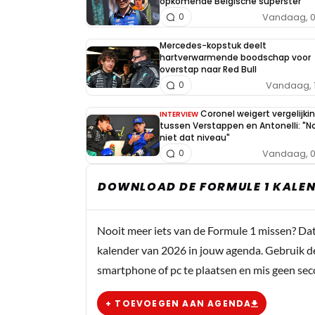
opkomende Belgische superster
Vandaag, 0
0
Mercedes-kopstuk deelt
hartverwarmende boodschap voor
overstap naar Red Bull
Vandaag, 
0
Coronel weigert vergelijki
INTERVIEW
tussen Verstappen en Antonelli: "N
niet dat niveau"
Vandaag, 0
0
DOWNLOAD DE FORMULE 1 KALEN
Nooit meer iets van de Formule 1 missen? Da
kalender van 2026 in jouw agenda. Gebruik d
smartphone of pc te plaatsen en mis geen se
+ TOEVOEGEN AAN AGENDA