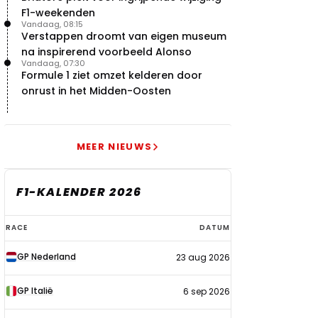
F1-weekenden
Vandaag, 08:15
Verstappen droomt van eigen museum
na inspirerend voorbeeld Alonso
Vandaag, 07:30
Formule 1 ziet omzet kelderen door
onrust in het Midden-Oosten
MEER NIEUWS
F1-KALENDER 2026
F1-
RACE
DATUM
kalender
GP Nederland
23 aug 2026
2026
GP Italië
6 sep 2026