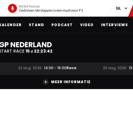
RN365 Podcast
Gedreven Verstappen is een must voor F1
KALENDER
STAND
PODCAST
VIDEO
INTERVIEWS
GP NEDERLAND
START RACE
15
22
:
23
:
41
d
Race
22 aug. 2026
14:00
-
15:00
23 aug. 2026
13
MEER INFORMATIE