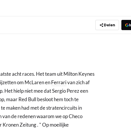
Delen
I
atste acht races. Het team uit Milton Keynes
n bijzetten om McLaren en
Ferrari
van zich af
. Het hielp niet mee dat Sergio Perez een
p, maar Red Bull besloot hem toch te
te maken had met de stratencircuits in
en van de redenen waarom we op Checo
 Kronen Zeitung . " Op moeilijke