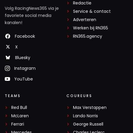
Redactie
Volg RacingNews365 via je
Service & contact
favoriete social media
Adverteren
kanalen!
Werken bij RN365
Facebook
RN365.agency
X
Bluesky
Instagram
YouTube
TEAMS
COUREURS
Red Bull
Max Verstappen
McLaren
Lando Norris
Ferrari
George Russell
Mercedes
Charles Leclerc