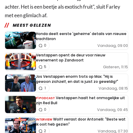
achter. Het is een beetje als exotisch fruit", sluit Farley
met een glimlach af.
MEEST GELEZEN
Honda deelt eerste 'geheime' details van nieuwe
krachtbron
Vandaag, 09:00
0
Verstappen opent de deur voor nieuw
evenement op Zandvoort
Gisteren, 11:15
5
Jos Verstappen enorm trots op Max: "Hij is
gewoon zichzelf, en dat is juist zo geweldig!"
Vandaag, 08:15
1
Verstappen haalt het onmogelijke uit
F1 PODCAST
zijn Red Bull
Vandaag, 09:45
0
Wolff verrast door Antonelli: "Beste wat
INTERVIEW
ik ooit heb gezien"
Vandaag, 07:30
2