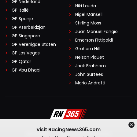
GP Nederland
Niki Lauda
GP Italië
Nigel Mansell
GP Spanje
Stirling Moss
GP Azerbeidzjan
Juan Manuel Fangio
GP Singapore
Emerson Fittipaldi
GP Verenigde Staten
Graham Hill
GP Las Vegas
Nelson Piquet
GP Qatar
Jack Brabham
GP Abu Dhabi
John Surtees
Mario Andretti
Visit RacingNews365.com
Disclaimer
Algemene voorwaarden