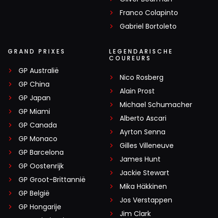
Franco Colapinto
Gabriel Bortoleto
GRAND PRIXES
LEGENDARISCHE
COUREURS
GP Australië
Nico Rosberg
GP China
Alain Prost
GP Japan
Michael Schumacher
GP Miami
Alberto Ascari
GP Canada
Ayrton Senna
GP Monaco
Gilles Villeneuve
GP Barcelona
James Hunt
GP Oostenrijk
Jackie Stewart
GP Groot-Brittannië
Mika Häkkinen
GP België
Jos Verstappen
GP Hongarije
Jim Clark