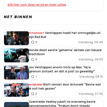
klik hier voor deze versie en meer uitleg
.
NET BINNEN
Verstappen haalt het onmogelijke uit
F1 PODCAST
zijn Red Bull
Vandaag, 09:45
0
Honda deelt eerste 'geheime' details van nieuwe
krachtbron
Vandaag, 09:00
0
Jos Verstappen enorm trots op Max: "Hij is
gewoon zichzelf, en dat is juist zo geweldig!"
Vandaag, 08:15
1
Wolff verrast door Antonelli: "Beste wat
INTERVIEW
ik ooit heb gezien"
Vandaag, 07:30
2
IJzersterke VeeKay jubelt na evenaring beste
seizoensprestatie: "Podium komt steeds