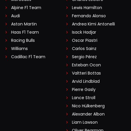
Alpine F1 Team
Lewis Hamilton
Audi
Fernando Alonso
Aston Martin
Andrea Kimi Antonelli
Haas F1 Team
Isack Hadjar
Racing Bulls
Oscar Piastri
Williams
Carlos Sainz
Cadillac F1 Team
Sergio Pérez
Esteban Ocon
Valtteri Bottas
Arvid Lindblad
Pierre Gasly
Lance Stroll
Nico Hülkenberg
Alexander Albon
Liam Lawson
Oliver Bearman