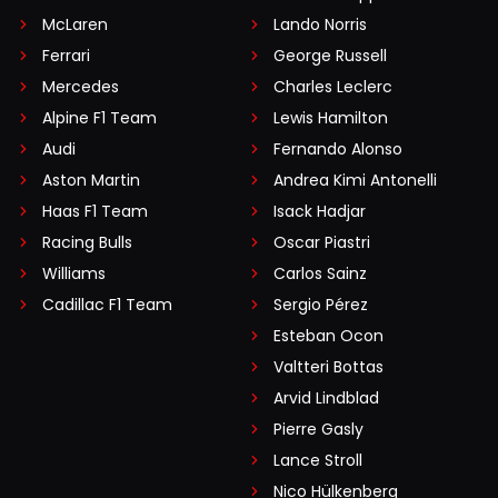
McLaren
Lando Norris
Ferrari
George Russell
Mercedes
Charles Leclerc
Alpine F1 Team
Lewis Hamilton
Audi
Fernando Alonso
Aston Martin
Andrea Kimi Antonelli
Haas F1 Team
Isack Hadjar
Racing Bulls
Oscar Piastri
Williams
Carlos Sainz
Cadillac F1 Team
Sergio Pérez
Esteban Ocon
Valtteri Bottas
Arvid Lindblad
Pierre Gasly
Lance Stroll
Nico Hülkenberg