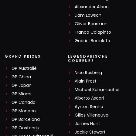
Alexander Albon
Liam Lawson
Oliver Bearman
Franco Colapinto
Gabriel Bortoleto
GRAND PRIXES
LEGENDARISCHE
COUREURS
GP Australië
Nico Rosberg
GP China
Alain Prost
GP Japan
Michael Schumacher
GP Miami
Alberto Ascari
GP Canada
Ayrton Senna
GP Monaco
Gilles Villeneuve
GP Barcelona
James Hunt
GP Oostenrijk
Jackie Stewart