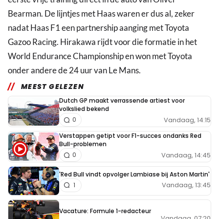
Bearman. De lijntjes met Haas waren er dus al, zeker
nadat Haas F1 een partnership aanging met Toyota
Gazoo Racing. Hirakawa rijdt voor die formatie in het
World Endurance Championship en won met Toyota
onder andere de 24 uur van Le Mans.
MEEST GELEZEN
Dutch GP maakt verrassende artiest voor
volkslied bekend
Vandaag, 14:15
0
Verstappen getipt voor F1-succes ondanks Red
Bull-problemen
Vandaag, 14:45
0
'Red Bull vindt opvolger Lambiase bij Aston Martin'
Vandaag, 13:45
1
Vacature: Formule 1-redacteur
Vandaag, 07:20