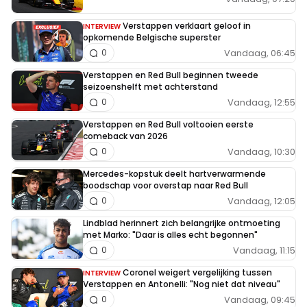
Verstappen verklaart geloof in
INTERVIEW
opkomende Belgische superster
Vandaag, 06:45
0
Verstappen en Red Bull beginnen tweede
seizoenshelft met achterstand
Vandaag, 12:55
0
Verstappen en Red Bull voltooien eerste
comeback van 2026
Vandaag, 10:30
0
Mercedes-kopstuk deelt hartverwarmende
boodschap voor overstap naar Red Bull
Vandaag, 12:05
0
Lindblad herinnert zich belangrijke ontmoeting
met Marko: "Daar is alles echt begonnen"
Vandaag, 11:15
0
Coronel weigert vergelijking tussen
INTERVIEW
Verstappen en Antonelli: "Nog niet dat niveau"
Vandaag, 09:45
0