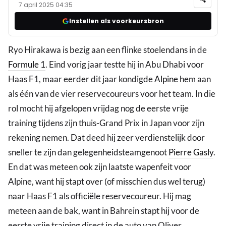
7 april 2025 04:35
Instellen als voorkeursbron
Ryo Hirakawa is bezig aan een flinke stoelendans in de
Formule 1
. Eind vorig jaar testte hij in Abu Dhabi voor
Haas F1, maar eerder dit jaar kondigde
Alpine
hem aan
als één van de vier reservecoureurs voor het team. In die
rol mocht hij afgelopen vrijdag nog de eerste vrije
training tijdens zijn thuis-Grand Prix in Japan voor zijn
rekening nemen. Dat deed hij zeer verdienstelijk door
sneller te zijn dan gelegenheidsteamgenoot
Pierre Gasly
.
En dat was meteen ook zijn laatste wapenfeit voor
Alpine, want hij stapt over (of misschien dus wel terug)
naar Haas F1 als officiële reservecoureur. Hij mag
meteen aan de bak, want in Bahrein stapt hij voor de
eerste vrije training direct in de auto van Oliver