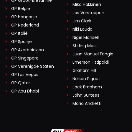
GP Groot-Brittannië
Mika Häkkinen
GP België
Jos Verstappen
GP Hongarije
Jim Clark
GP Nederland
Niki Lauda
GP Italië
Nigel Mansell
GP Spanje
Stirling Moss
GP Azerbeidzjan
Juan Manuel Fangio
GP Singapore
Emerson Fittipaldi
GP Verenigde Staten
Graham Hill
GP Las Vegas
Nelson Piquet
GP Qatar
Jack Brabham
GP Abu Dhabi
John Surtees
Mario Andretti