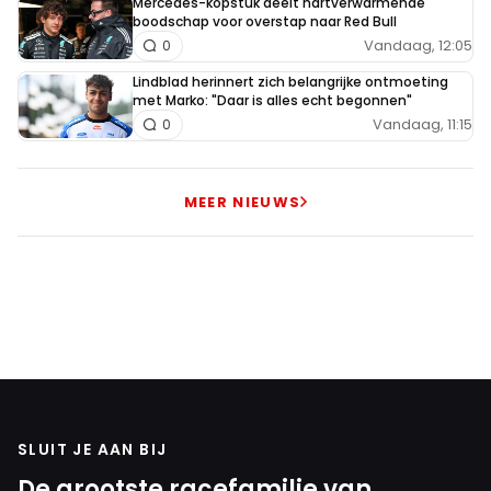
Mercedes-kopstuk deelt hartverwarmende
boodschap voor overstap naar Red Bull
Vandaag, 12:05
0
Lindblad herinnert zich belangrijke ontmoeting
met Marko: "Daar is alles echt begonnen"
Vandaag, 11:15
0
MEER NIEUWS
SLUIT JE AAN BIJ
De grootste racefamilie van