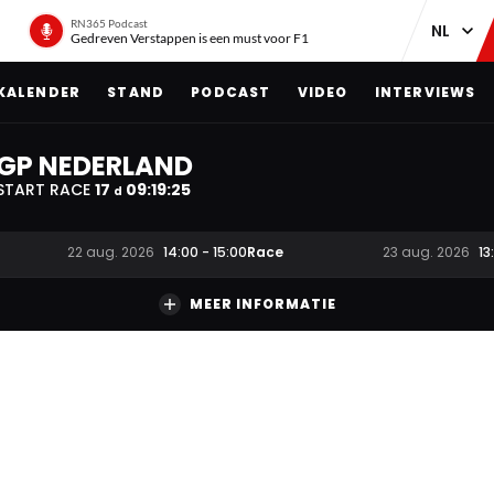
RN365 Podcast
Gedreven Verstappen is een must voor F1
KALENDER
STAND
PODCAST
VIDEO
INTERVIEWS
GP NEDERLAND
START RACE
17
09
:
19
:
24
d
Race
22 aug. 2026
14:00
-
15:00
23 aug. 2026
13
MEER INFORMATIE