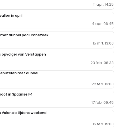
11 apr. 14:25
ullen in april
4 apr. 06:45
nd met dubbel podiumbezoek
15 mrt. 13:00
s opvolger van Verstappen
23 feb. 08:33
debuteren met dubbel
22 feb. 13:00
noot in Spaanse F4
17 feb. 09:45
n Valencia tijdens weekend
15 feb. 15:00