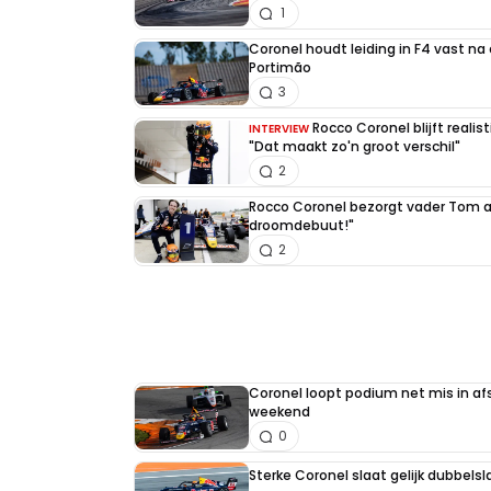
1
Coronel houdt leiding in F4 vast n
Portimão
3
Rocco Coronel blijft reali
INTERVIEW
"Dat maakt zo'n groot verschil"
2
Rocco Coronel bezorgt vader Tom a
droomdebuut!"
2
Coronel loopt podium net mis in af
weekend
0
Sterke Coronel slaat gelijk dubbels