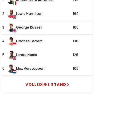
coureurs
2
Lewis Hamilton
169
3
George Russell
160
4
Charles Leclerc
138
5
Lando Norris
128
6
Max Verstappen
109
VOLLEDIGE STAND