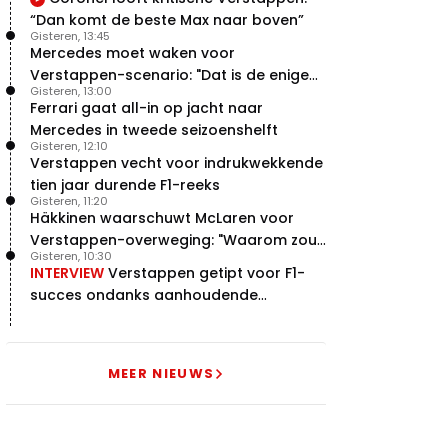
“Dan komt de beste Max naar boven”
Gisteren, 13:45
Mercedes moet waken voor
Verstappen-scenario: "Dat is de enige
Gisteren, 13:00
manier"
Ferrari gaat all-in op jacht naar
Mercedes in tweede seizoenshelft
Gisteren, 12:10
Verstappen vecht voor indrukwekkende
tien jaar durende F1-reeks
Gisteren, 11:20
Häkkinen waarschuwt McLaren voor
Verstappen-overweging: "Waarom zou
Gisteren, 10:30
je?"
INTERVIEW
Verstappen getipt voor F1-
succes ondanks aanhoudende
problemen
MEER NIEUWS