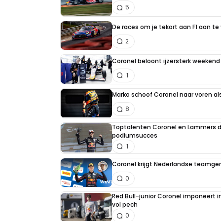
5
De races om je tekort aan F1 aan te v
2
Coronel beloont ijzersterk weeke
1
Marko schoof Coronel naar voren al
8
Toptalenten Coronel en Lammers 
podiumsucces
1
Coronel krijgt Nederlandse teamge
0
Red Bull-junior Coronel imponeert i
vol pech
0