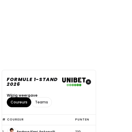
FORMULE 1-STAND
2026
Wijzig weergave
Coureurs
Teams
Top
#
COUREUR
PUNTEN
6
1
Andrea Kimi Antonelli
219