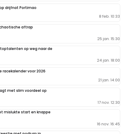
op drijfnat Portimao
8 feb. 10:33
chaotische aftrap
25 jan. 15:30
 toptalenten op weg naar de
24 jan. 18:00
e racekalender voor 2026
21 jan. 14:00
agt met slim voordeel op
17 nov. 12:30
t mislukte start en knappe
16 nov. 16:45
 feestje met podium in