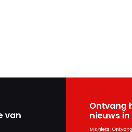
Ontvang h
e van
nieuws in
Mis niets! Ontvang