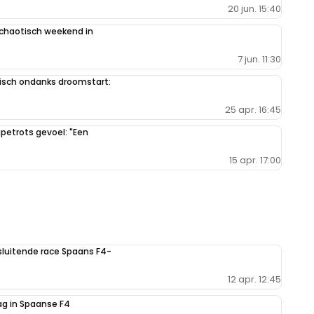
20 jun. 15:40
a chaotisch weekend in
7 jun. 11:30
stisch ondanks droomstart:
25 apr. 16:45
petrots gevoel: "Een
15 apr. 17:00
sluitende race Spaans F4-
12 apr. 12:45
lag in Spaanse F4