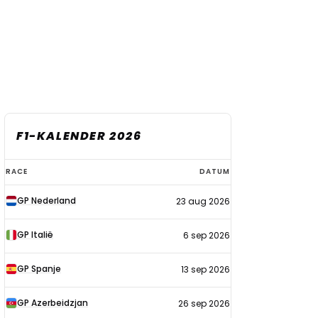
F1-KALENDER 2026
F1-
RACE
DATUM
kalender
GP Nederland
23 aug 2026
2026
GP Italië
6 sep 2026
GP Spanje
13 sep 2026
GP Azerbeidzjan
26 sep 2026