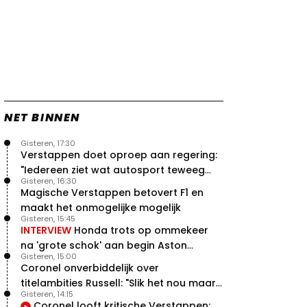
NET BINNEN
Gisteren, 17:30
Verstappen doet oproep aan regering:
"Iedereen ziet wat autosport teweeg
Gisteren, 16:30
brengt"
Magische Verstappen betovert F1 en
maakt het onmogelijke mogelijk
Gisteren, 15:45
INTERVIEW
Honda trots op ommekeer
na 'grote schok' aan begin Aston
Gisteren, 15:00
Martin-avontuur
Coronel onverbiddelijk over
titelambities Russell: "Slik het nou maar
Gisteren, 14:15
gewoon"
Coronel looft kritische Verstappen: