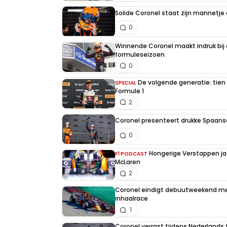
Solide Coronel staat zijn mannetje 
0
Winnende Coronel maakt indruk bij 
formuleseizoen
0
De volgende generatie: tien
SPECIAL
Formule 1
2
Coronel presenteert drukke Spaans
0
Hongerige Verstappen ja
F1 PODCAST
McLaren
2
Coronel eindigt debuutweekend me
inhaalrace
1
Coronel verrast tijdens Nederlands