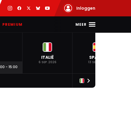
Inloggen
MEER
PREMIUM
ITALIË
SPANJE
6 SEP. 2026
13 SEP. 2026
:00
-
15:00