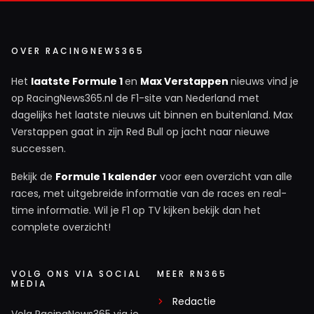
ChrisJak
29 september 2025 08:54
OVER RACINGNEWS365
Heel bizar dat Max en Russell alles achter zich
Het
laatste Formule 1
en
Max Verstappen
nieuws vind je
hebben gelaten, maar dat de 'fans' dat blijkbaar niet
op RacingNews365.nl de F1-site van Nederland met
kunnen. En klikken.... Zit je nog op school? Als je team
dagelijks het laatste nieuws uit binnen en buitenland. Max
radio bedoelt, heb je Alonso, Sainz, en Max wel eens
Verstappen gaat in zijn Red Bull op jacht naar nieuwe
gehoord? Die zijn precies hetzelfde. Al de coureurs
successen.
met een bepaalde winnaarsmentaliteit doen dat,
want elk voordeel en elke punt telt. En bang voor
Bekijk de
Formule 1 kalender
voor een overzicht van alle
races, met uitgebreide informatie van de races en real-
Max? Doe even normaal, zeg. De reden waarom GR
time informatie. Wil je F1 op TV kijken bekijk dan het
wat minder benoemt wordt is niet om zijn
complete overzicht!
persoonlijkheid, maar omdat hij minder 'flash' is als
coureur, minder geniale momenten heeft, in een zeer
middelmatige auto. Maar rijdt die auto toch elke
VOLG ONS VIA SOCIAL
MEER RN365
MEDIA
week weer in de top 5 en maakt nagenoeg geen
Redactie
fouten. Dat mag best wel een beetje respect dragen
Volg RacingNews365 via je