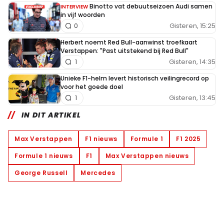
Binotto vat debuutseizoen Audi samen
INTERVIEW
in vijf woorden
Gisteren, 15:25
0
Herbert noemt Red Bull-aanwinst troefkaart
Verstappen: "Past uitstekend bij Red Bull"
Gisteren, 14:35
1
Unieke F1-helm levert historisch veilingrecord op
voor het goede doel
Gisteren, 13:45
1
IN DIT ARTIKEL
Max Verstappen
F1 nieuws
Formule 1
F1 2025
Formule 1 nieuws
F1
Max Verstappen nieuws
George Russell
Mercedes