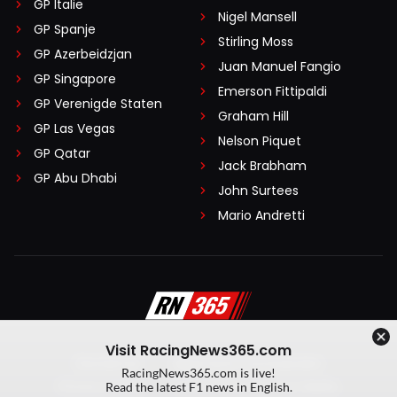
GP Italië
Nigel Mansell
GP Spanje
Stirling Moss
GP Azerbeidzjan
Juan Manuel Fangio
GP Singapore
Emerson Fittipaldi
GP Verenigde Staten
Graham Hill
GP Las Vegas
Nelson Piquet
GP Qatar
Jack Brabham
GP Abu Dhabi
John Surtees
Mario Andretti
Visit RacingNews365.com
Disclaimer
Algemene voorwaarden
RacingNews365.com is live!
Privacy Policy
Created by On Your Marks
Read the latest F1 news in English.