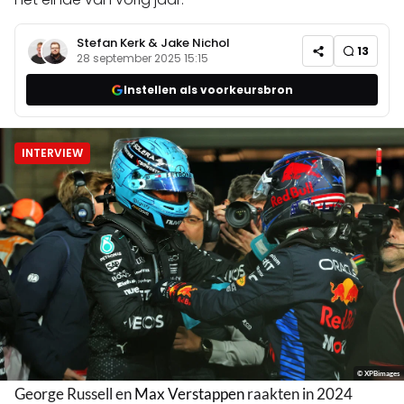
Stefan Kerk
&
Jake Nichol
13
28 september 2025 15:15
Instellen als voorkeursbron
INTERVIEW
© XPBimages
George Russell en
Max Verstappen
raakten in 2024