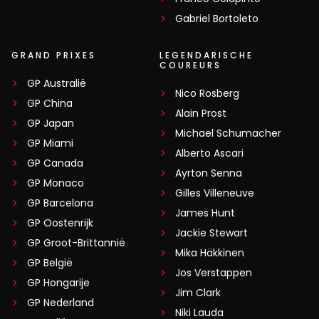
INLOGGEN
AANMELDEN
Gabriel Bortoleto
GRAND PRIXES
LEGENDARISCHE
COUREURS
GP Australië
Nico Rosberg
GP China
Alain Prost
GP Japan
Michael Schumacher
GP Miami
Alberto Ascari
GP Canada
Ayrton Senna
GP Monaco
Gilles Villeneuve
GP Barcelona
James Hunt
GP Oostenrijk
Jackie Stewart
GP Groot-Brittannië
Mika Häkkinen
GP België
Jos Verstappen
GP Hongarije
Jim Clark
GP Nederland
Niki Lauda