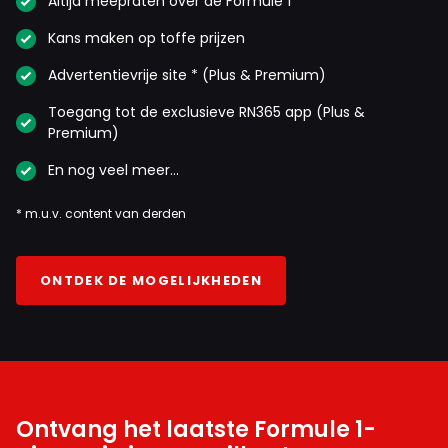
Altijd meepraten over de Formule 1
Kans maken op toffe prijzen
RaceMarc
Advertentievrije site * (Plus & Premium)
28 september 2025 15:49
Ja Georgie was een grote jongen. Hij heeft maar een paar
Toegang tot de exclusieve RN365 app (Plus &
keer gehuild! Netjes hoor👍🏻
Premium)
En nog veel meer…
Jan Alberts
* m.u.v. content van derden
28 september 2025 19:05
Russel is geen pannenkoek. Goede coureur maar een
ONTDEK DE MOGELIJKHEDEN
ontiegelijke l.l
RoBoRacer
28 september 2025 23:56
Deze meneer heeft niet 1 Formule 1 race gereden.
Ontvang het laatste Formule 1-