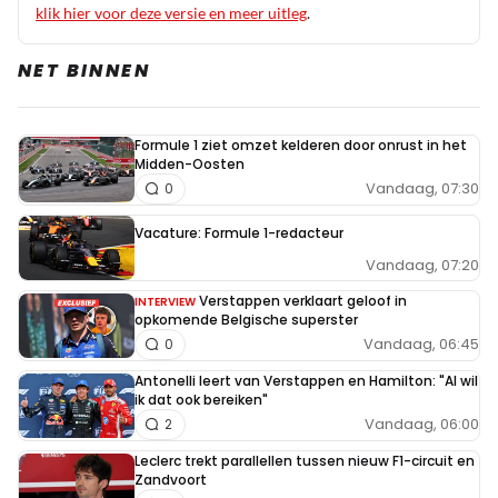
klik hier voor deze versie en meer uitleg
.
nodig heeft.
NET BINNEN
Rens Meijer
28 september 2025 15:47
Formule 1 ziet omzet kelderen door onrust in het
Midden-Oosten
Ik vind het een geniepige gluiperd. Smeert je zo een straf
Vandaag, 07:30
0
aan.
Vacature: Formule 1-redacteur
Vandaag, 07:20
Broodkogel
Verstappen verklaart geloof in
INTERVIEW
28 september 2025 20:20
opkomende Belgische superster
Vandaag, 06:45
0
Russell is voor mij gewoon een coureur zonder
ruggengraat. Hij heeft de stewards nodig om zijn gelijk te
Antonelli leert van Verstappen en Hamilton: "Al wil
ik dat ook bereiken"
bewerkstelligen in plaats van zijn kwaliteiten te laten
Vandaag, 06:00
2
spreken. En die heeft hij gewoon te weinig
Leclerc trekt parallellen tussen nieuw F1-circuit en
Zandvoort