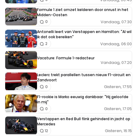
Formule 1 ziet omzet kelderen door onrust in het
Midden-Oosten
Vandaag, 07:30
0
Antonelli leert van Verstappen en Hamilton: "Al wil
ik dat ook bereiken"
Vandaag, 06:00
2
Vacature: Formule 1-redacteur
Vandaag, 07:20
Leclerc trekt parallellen tussen nieuw F1-circuit en
Zandvoort
Gisteren, 17:55
0
F1-rookie is Marko eeuwig dankbaar: "Hij geloofde
in mij"
Gisteren, 17:05
0
Verstappen en Red Bull flink gehinderd in jacht op
Mercedes
Gisteren, 16:15
12