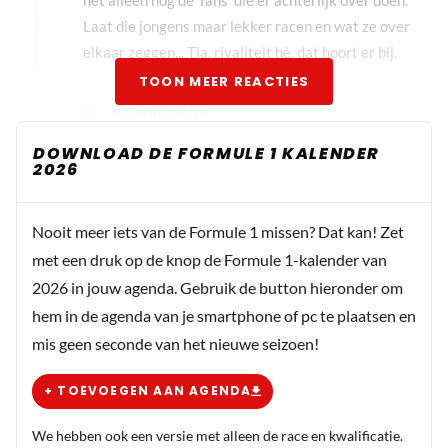
Laat die jongens maar lekker racen en wat ze over
elkaar zeggen... Tja, rivaliteit hè, dat hoort er bij.
TOON MEER REACTIES
Formula1fan
29 september 2025 07:09
DOWNLOAD DE FORMULE 1 KALENDER
Sowieso goed dat de coureurs zelf niet zo
2026
rancuneus zijn en het al snel achter zich kunnen
laten. Met de helm op is het ook anders dan met
Nooit meer iets van de Formule 1 missen? Dat kan! Zet
de helm af. Zelf kan ik vrijwel elke coureur wel
met een druk op de knop de Formule 1-kalender van
waarderen, maar vind Russel wel één van de
2026 in jouw agenda. Gebruik de button hieronder om
minst sympathieke op de grid door zijn gedrag.
hem in de agenda van je smartphone of pc te plaatsen en
Maar hij doet het dit jaar natuurlijk wel erg goed.
mis geen seconde van het nieuwe seizoen!
Niet veel strijd, maar hij pakt elk weekend keurig
de restjes op en profiteert van de fouten van
+ TOEVOEGEN AAN AGENDA
anderen. Ik hoop dat hij wat dat betreft ook het
vertrouwen krijgt dat hij het op de baan prima
We hebben ook een versie met alleen de race en kwalificatie.
doet en die mentale spelletjes helemaal niet