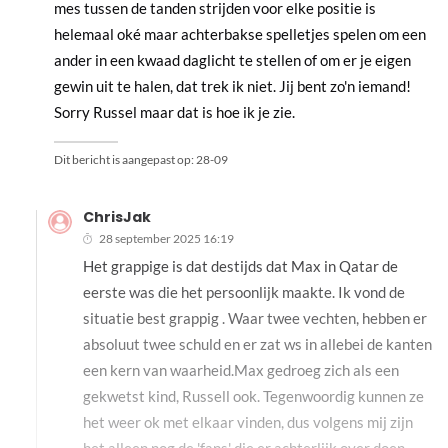
mes tussen de tanden strijden voor elke positie is
helemaal oké maar achterbakse spelletjes spelen om een
ander in een kwaad daglicht te stellen of om er je eigen
gewin uit te halen, dat trek ik niet. Jij bent zo'n iemand!
Sorry Russel maar dat is hoe ik je zie.
Dit bericht is aangepast op:
28-09
ChrisJak
28 september 2025 16:19
Het grappige is dat destijds dat Max in Qatar de
eerste was die het persoonlijk maakte. Ik vond de
situatie best grappig . Waar twee vechten, hebben er
absoluut twee schuld en er zat ws in allebei de kanten
een kern van waarheid.Max gedroeg zich als een
gekwetst kind, Russell ook. Tegenwoordig kunnen ze
het weer ok met elkaar vinden, dus volgens mij zijn
het alleen nog de 'fans' die er achterlijk over doen.