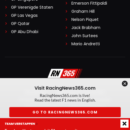
Emerson Fittipaldi
GP Verenigde Staten
Graham Hill
GP Las Vegas
Nelson Piquet
GP Qatar
Jack Brabham
GP Abu Dhabi
John Surtees
Mario Andretti
Visit RacingNews365.com
Disclaimer
Algemene voorwaarden
RacingNews365.com is live!
Privacy Policy
Created by On Your Marks
Read the latest F1 news in English.
Privacy manager
Kansspeluitingen
GO TO RACINGNEWS365.COM
© 2026 RacingNews365. Alle rechten voorbehouden
TEAM VERSTAPPEN
Don't show again