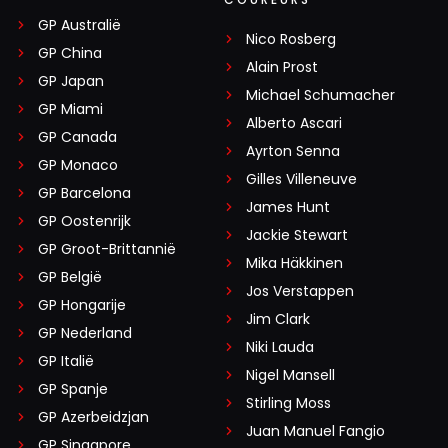
GP Australië
Nico Rosberg
GP China
Alain Prost
GP Japan
Michael Schumacher
GP Miami
Alberto Ascari
GP Canada
Ayrton Senna
GP Monaco
Gilles Villeneuve
GP Barcelona
James Hunt
GP Oostenrijk
Jackie Stewart
GP Groot-Brittannië
Mika Häkkinen
GP België
Jos Verstappen
GP Hongarije
Jim Clark
GP Nederland
Niki Lauda
GP Italië
Nigel Mansell
GP Spanje
Stirling Moss
GP Azerbeidzjan
Juan Manuel Fangio
GP Singapore