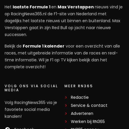
Het
laatste Formule 1
en
Max Verstappen
nieuws vind je
op RacingNews365.nl de F1-site van Nederland met
dagelijks het laatste nieuws uit binnen en buitenland. Max
Verstappen gaat in zijn Red Bull op jacht naar nieuwe
successen.
Bekijk de
Formule 1 kalender
voor een overzicht van alle
races, met uitgebreide informatie van de races en real-
time informatie. Wil je F1 op TV kijken bekijk dan het
complete overzicht!
VOLG ONS VIA SOCIAL
MEER RN365
MEDIA
Redactie
Volg RacingNews365 via je
Service & contact
favoriete social media
Adverteren
kanalen!
Werken bij RN365