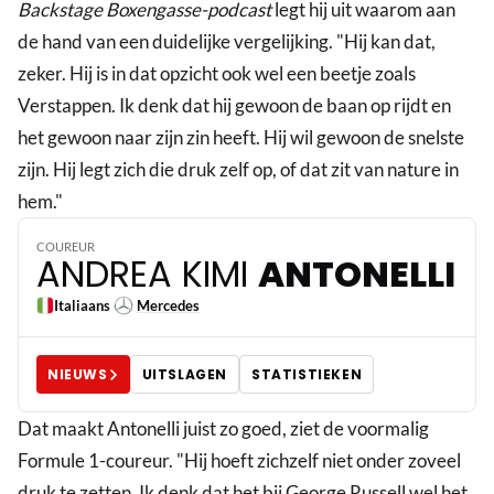
Backstage Boxengasse-podcast
legt hij uit waarom aan
de hand van een duidelijke vergelijking. "Hij kan dat,
zeker. Hij is in dat opzicht ook wel een beetje zoals
Verstappen. Ik denk dat hij gewoon de baan op rijdt en
het gewoon naar zijn zin heeft. Hij wil gewoon de snelste
zijn. Hij legt zich die druk zelf op, of dat zit van nature in
12
hem."
COUREUR
ANDREA KIMI
ANTONELLI
Italiaans
Mercedes
NIEUWS
UITSLAGEN
STATISTIEKEN
Dat maakt Antonelli juist zo goed, ziet de voormalig
Formule 1-coureur. "Hij hoeft zichzelf niet onder zoveel
druk te zetten. Ik denk dat het bij George Russell wel het