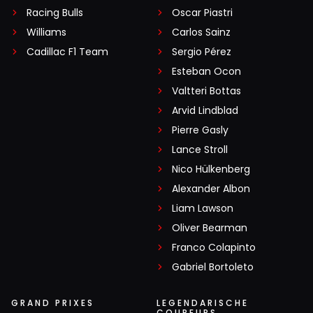
Racing Bulls
Oscar Piastri
Williams
Carlos Sainz
Cadillac F1 Team
Sergio Pérez
Esteban Ocon
Valtteri Bottas
Arvid Lindblad
Pierre Gasly
Lance Stroll
Nico Hülkenberg
Alexander Albon
Liam Lawson
Oliver Bearman
Franco Colapinto
Gabriel Bortoleto
GRAND PRIXES
LEGENDARISCHE
COUREURS