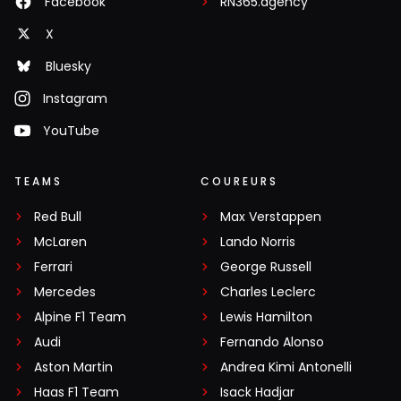
Facebook
RN365.agency
X
Bluesky
Instagram
YouTube
TEAMS
COUREURS
Red Bull
Max Verstappen
McLaren
Lando Norris
Ferrari
George Russell
Mercedes
Charles Leclerc
Alpine F1 Team
Lewis Hamilton
Audi
Fernando Alonso
Aston Martin
Andrea Kimi Antonelli
Haas F1 Team
Isack Hadjar