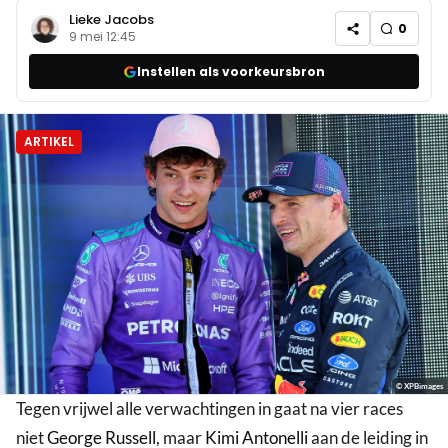
Lieke Jacobs
0
9 mei 12:45
Instellen als voorkeursbron
ARTIKEL
© XPBimages
Tegen vrijwel alle verwachtingen in gaat na vier races
niet
George Russell
, maar
Kimi Antonelli
aan de leiding in