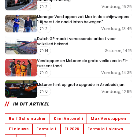
Vandaag, 15:25
2
Manager Verstappen zet Max in de schijnwerpers:
"Hij heeft de naald laten bewegen"
Vandaag, 13:45
2
Dutch GP maakt verrassende artiest voor
volkslied bekend
Gisteren, 14:15
14
Verstappen en McLaren de grote verliezers in F1-
tussenstand
Vandaag, 14:35
0
McLaren hint op grote upgrade in Azerbeidzjan
Vandaag, 12:55
0
IN DIT ARTIKEL
Ralf Schumacher
Kimi Antonelli
Max Verstappen
F1 nieuws
Formule 1
F1 2026
Formule 1 nieuws