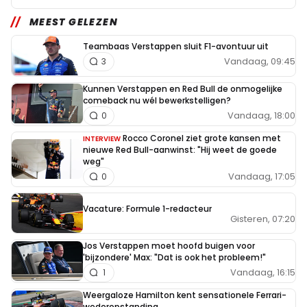
MEEST GELEZEN
Teambaas Verstappen sluit F1-avontuur uit
Vandaag, 09:45
3
Kunnen Verstappen en Red Bull de onmogelijke
comeback nu wél bewerkstelligen?
Vandaag, 18:00
0
Rocco Coronel ziet grote kansen met
INTERVIEW
nieuwe Red Bull-aanwinst: "Hij weet de goede
weg"
Vandaag, 17:05
0
Vacature: Formule 1-redacteur
Gisteren, 07:20
Jos Verstappen moet hoofd buigen voor
'bijzondere' Max: "Dat is ook het probleem!"
Vandaag, 16:15
1
Weergaloze Hamilton kent sensationele Ferrari-
wederopstanding