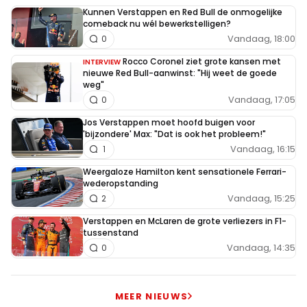
Kunnen Verstappen en Red Bull de onmogelijke
comeback nu wél bewerkstelligen?
Vandaag, 18:00
0
Rocco Coronel ziet grote kansen met
INTERVIEW
nieuwe Red Bull-aanwinst: "Hij weet de goede
weg"
Vandaag, 17:05
0
Jos Verstappen moet hoofd buigen voor
'bijzondere' Max: "Dat is ook het probleem!"
Vandaag, 16:15
1
Weergaloze Hamilton kent sensationele Ferrari-
wederopstanding
Vandaag, 15:25
2
Verstappen en McLaren de grote verliezers in F1-
tussenstand
Vandaag, 14:35
0
MEER NIEUWS