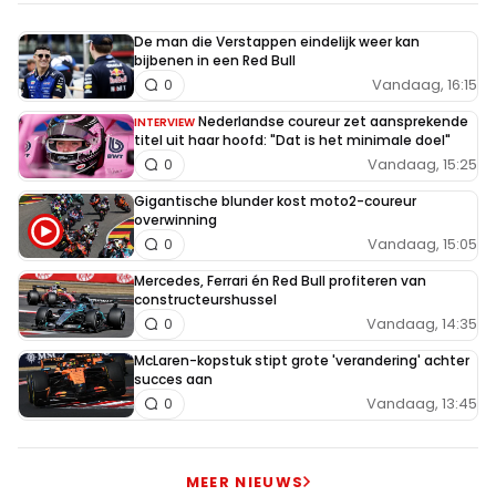
De man die Verstappen eindelijk weer kan
bijbenen in een Red Bull
Vandaag, 16:15
0
Nederlandse coureur zet aansprekende
INTERVIEW
titel uit haar hoofd: "Dat is het minimale doel"
Vandaag, 15:25
0
Gigantische blunder kost moto2-coureur
overwinning
Vandaag, 15:05
0
Mercedes, Ferrari én Red Bull profiteren van
constructeurshussel
Vandaag, 14:35
0
McLaren-kopstuk stipt grote 'verandering' achter
succes aan
Vandaag, 13:45
0
MEER NIEUWS