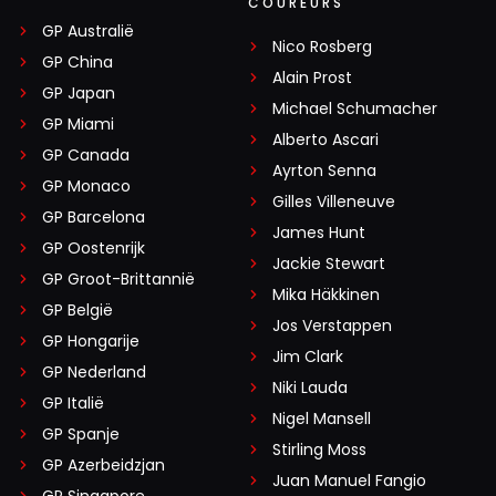
COUREURS
GP Australië
Nico Rosberg
GP China
Alain Prost
GP Japan
Michael Schumacher
GP Miami
Alberto Ascari
GP Canada
Ayrton Senna
GP Monaco
Gilles Villeneuve
GP Barcelona
James Hunt
GP Oostenrijk
Jackie Stewart
GP Groot-Brittannië
Mika Häkkinen
GP België
Jos Verstappen
GP Hongarije
Jim Clark
GP Nederland
Niki Lauda
GP Italië
Nigel Mansell
GP Spanje
Stirling Moss
GP Azerbeidzjan
Juan Manuel Fangio
GP Singapore