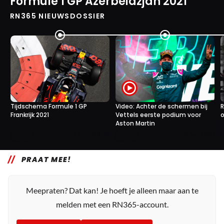
Formule 1 GP Azerbeidzjan 2021
RN365 NIEUWSDOSSIER
Tijdschema Formule 1 GP
Video: Achter de schermen bij
R
Frankrijk 2021
Vettels eerste podium voor
o
Aston Martin
0
0
14 jun. 06:00
13 jun. 17:30
PRAAT MEE!
Meepraten? Dat kan! Je hoeft je alleen maar aan te
melden met een RN365-account.