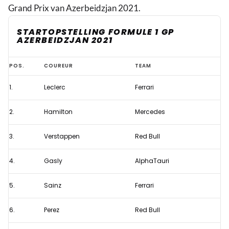
Grand Prix van Azerbeidzjan 2021.
STARTOPSTELLING FORMULE 1 GP
AZERBEIDZJAN 2021
Startopstelling
POS.
COUREUR
TEAM
Formule
1.
Leclerc
Ferrari
1
Grand
2.
Hamilton
Mercedes
Prix
Azerbeidzjan
3.
Verstappen
Red Bull
2021
4.
Gasly
AlphaTauri
na
gridstraf
5.
Sainz
Ferrari
Norris
6.
Perez
Red Bull