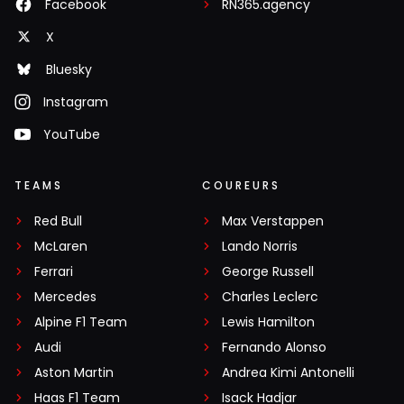
Facebook
RN365.agency
X
Bluesky
Instagram
YouTube
TEAMS
COUREURS
Red Bull
Max Verstappen
McLaren
Lando Norris
Ferrari
George Russell
Mercedes
Charles Leclerc
Alpine F1 Team
Lewis Hamilton
Audi
Fernando Alonso
Aston Martin
Andrea Kimi Antonelli
Haas F1 Team
Isack Hadjar