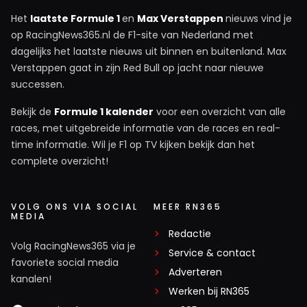
Het
laatste Formule 1
en
Max Verstappen
nieuws vind je
op RacingNews365.nl de F1-site van Nederland met
dagelijks het laatste nieuws uit binnen en buitenland. Max
Verstappen gaat in zijn Red Bull op jacht naar nieuwe
successen.
Bekijk de
Formule 1 kalender
voor een overzicht van alle
races, met uitgebreide informatie van de races en real-
time informatie. Wil je F1 op TV kijken bekijk dan het
complete overzicht!
VOLG ONS VIA SOCIAL
MEER RN365
MEDIA
Redactie
Volg RacingNews365 via je
Service & contact
favoriete social media
Adverteren
kanalen!
Werken bij RN365