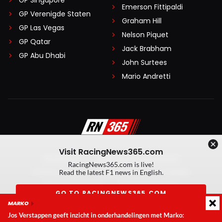
Emerson Fittipaldi
GP Verenigde Staten
Graham Hill
GP Las Vegas
Nelson Piquet
GP Qatar
Jack Brabham
GP Abu Dhabi
John Surtees
Mario Andretti
Visit RacingNews365.com
Disclaimer
Algemene voorwaarden
RacingNews365.com is live!
Privacy Policy
Created by On Your Marks
Read the latest F1 news in English.
Privacy manager
Kansspeluitingen
GO TO RACINGNEWS365.COM
MARKO
© 2026 RacingNews365. Alle rechten voorbehouden
Jos Verstappen geeft inzicht in onderhandelingen met Marko:
Don't show again