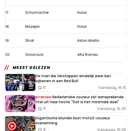
17.
Schumacher
Haas
18.
Mazepin
Haas
19.
Stroll
Aston Martin
20.
Giovinazzi
Alfa Romeo
MEEST GELEZEN
De man die Verstappen eindelijk weer kan
bijbenen in een Red Bull
Vandaag, 16:15
0
Nederlandse coureur zet aansprekende
INTERVIEW
titel uit haar hoofd: "Dat is het minimale doel"
Vandaag, 15:25
0
Gigantische blunder kost moto2-coureur
overwinning
Vandaag, 15:05
0