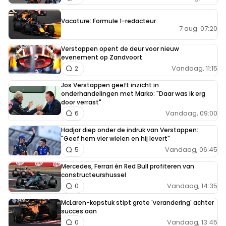
Vacature: Formule 1-redacteur
7 aug. 07:20
Verstappen opent de deur voor nieuw
evenement op Zandvoort
Vandaag, 11:15
2
Jos Verstappen geeft inzicht in
onderhandelingen met Marko: "Daar was ik erg
door verrast"
Vandaag, 09:00
6
Hadjar diep onder de indruk van Verstappen:
"Geef hem vier wielen en hij levert"
Vandaag, 06:45
5
Mercedes, Ferrari én Red Bull profiteren van
constructeurshussel
Vandaag, 14:35
0
McLaren-kopstuk stipt grote 'verandering' achter
succes aan
Vandaag, 13:45
0