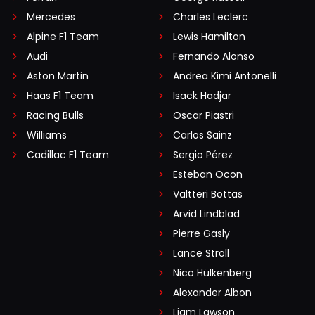
Mercedes
Charles Leclerc
Alpine F1 Team
Lewis Hamilton
Audi
Fernando Alonso
Aston Martin
Andrea Kimi Antonelli
Haas F1 Team
Isack Hadjar
Racing Bulls
Oscar Piastri
Williams
Carlos Sainz
Cadillac F1 Team
Sergio Pérez
Esteban Ocon
Valtteri Bottas
Arvid Lindblad
Pierre Gasly
Lance Stroll
Nico Hülkenberg
Alexander Albon
Liam Lawson