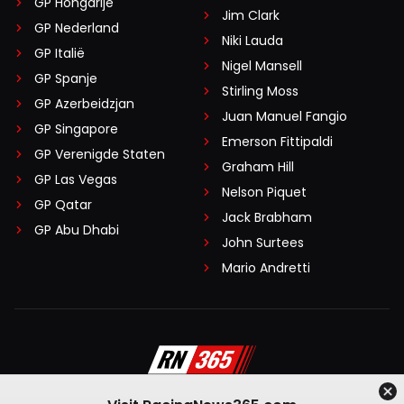
GP Hongarije
Jim Clark
GP Nederland
Niki Lauda
GP Italië
Nigel Mansell
GP Spanje
Stirling Moss
GP Azerbeidzjan
Juan Manuel Fangio
GP Singapore
Emerson Fittipaldi
GP Verenigde Staten
Graham Hill
GP Las Vegas
Nelson Piquet
GP Qatar
Jack Brabham
GP Abu Dhabi
John Surtees
Mario Andretti