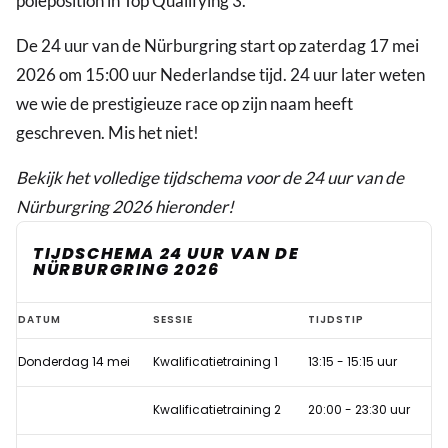
poleposition in Top Qualifying 3.
De 24 uur van de Nürburgring start op zaterdag 17 mei
2026 om 15:00 uur Nederlandse tijd. 24 uur later weten
we wie de prestigieuze race op zijn naam heeft
geschreven. Mis het niet!
Bekijk het volledige tijdschema voor de 24 uur van de
Nürburgring 2026 hieronder!
TIJDSCHEMA 24 UUR VAN DE
NÜRBURGRING 2026
Tijdschema
DATUM
SESSIE
TIJDSTIP
24
Donderdag 14 mei
Kwalificatietraining 1
13:15 - 15:15 uur
uur
van
Kwalificatietraining 2
20:00 - 23:30 uur
de