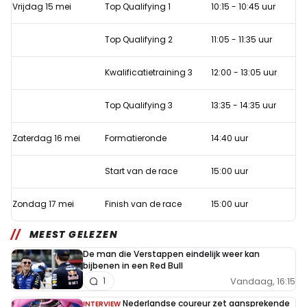
Nürburgring
Vrijdag 15 mei
Top Qualifying 1
10:15 - 10:45 uur
met
Top Qualifying 2
11:05 - 11:35 uur
Max
Verstappen
Kwalificatietraining 3
12:00 - 13:05 uur
Top Qualifying 3
13:35 - 14:35 uur
Zaterdag 16 mei
Formatieronde
14:40 uur
Start van de race
15:00 uur
Zondag 17 mei
Finish van de race
15:00 uur
MEEST GELEZEN
De man die Verstappen eindelijk weer kan
bijbenen in een Red Bull
Vandaag, 16:15
1
Nederlandse coureur zet aansprekende
INTERVIEW