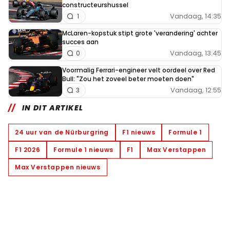
constructeurshussel
Vandaag, 14:35
1
McLaren-kopstuk stipt grote 'verandering' achter
succes aan
Vandaag, 13:45
0
Voormalig Ferrari-engineer velt oordeel over Red
Bull: "Zou het zoveel beter moeten doen"
Vandaag, 12:55
3
IN DIT ARTIKEL
24 uur van de Nürburgring
F1 nieuws
Formule 1
F1 2026
Formule 1 nieuws
F1
Max Verstappen
Max Verstappen nieuws