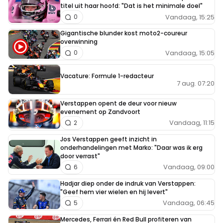
titel uit haar hoofd: "Dat is het minimale doel"
Vandaag, 15:25
0
Gigantische blunder kost moto2-coureur
overwinning
Vandaag, 15:05
0
Vacature: Formule 1-redacteur
7 aug. 07:20
Verstappen opent de deur voor nieuw
evenement op Zandvoort
Vandaag, 11:15
2
Jos Verstappen geeft inzicht in
onderhandelingen met Marko: "Daar was ik erg
door verrast"
Vandaag, 09:00
6
Hadjar diep onder de indruk van Verstappen:
"Geef hem vier wielen en hij levert"
Vandaag, 06:45
5
Mercedes, Ferrari én Red Bull profiteren van