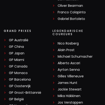
Oliver Bearman
Franco Colapinto
Gabriel Bortoleto
GRAND PRIXES
LEGENDARISCHE
COUREURS
GP Australië
Nico Rosberg
GP China
Alain Prost
GP Japan
Michael Schumacher
GP Miami
Alberto Ascari
GP Canada
Ayrton Senna
GP Monaco
Gilles Villeneuve
GP Barcelona
James Hunt
GP Oostenrijk
Jackie Stewart
GP Groot-Brittannië
Mika Häkkinen
GP België
Jos Verstappen