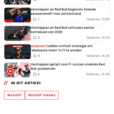
Verstappen en Red Bull beginnen tweede
seizoenshelft met achterstand
Gisteren, 12:55
1
Verstappen en Red Bull voltooien eerste
comeback van 2026
Gisteren, 10:30
0
Cadillac onthult strategie om
INTERVIEW
'allerbeste team' in F1 te worden
Gisteren, 15:25
0
Verstappen getipt voor F1-succes ondanks Red
Bull-problemen
Gisteren, 14:45
0
IN DIT ARTIKEL
MotoGP
MotoGP nieuws