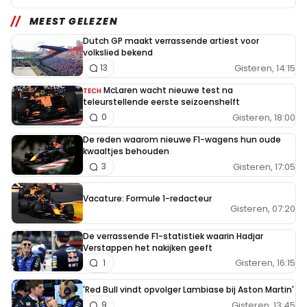
MEEST GELEZEN
Dutch GP maakt verrassende artiest voor
volkslied bekend
Gisteren, 14:15
13
McLaren wacht nieuwe test na
TECH
teleurstellende eerste seizoenshelft
Gisteren, 18:00
0
De reden waarom nieuwe F1-wagens hun oude
kwaaltjes behouden
Gisteren, 17:05
3
Vacature: Formule 1-redacteur
Gisteren, 07:20
De verrassende F1-statistiek waarin Hadjar
Verstappen het nakijken geeft
Gisteren, 16:15
1
'Red Bull vindt opvolger Lambiase bij Aston Martin'
Gisteren, 13:45
9