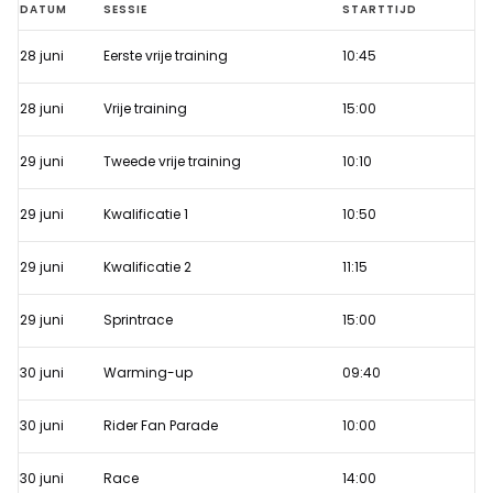
Tijdschema
DATUM
SESSIE
STARTTIJD
MotoGP
28 juni
Eerste vrije training
10:45
TT
van
28 juni
Vrije training
15:00
Assen
2024
29 juni
Tweede vrije training
10:10
29 juni
Kwalificatie 1
10:50
29 juni
Kwalificatie 2
11:15
29 juni
Sprintrace
15:00
30 juni
Warming-up
09:40
30 juni
Rider Fan Parade
10:00
30 juni
Race
14:00