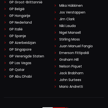
GP Groot-Brittannië
Mika Häkkinen
GP België
Jos Verstappen
GP Hongarije
Jim Clark
GP Nederland
Niki Lauda
GP Italië
Nigel Mansell
GP Spanje
Stirling Moss
GP Azerbeidzjan
Juan Manuel Fangio
GP Singapore
Emerson Fittipaldi
GP Verenigde Staten
Graham Hill
GP Las Vegas
Nelson Piquet
GP Qatar
Jack Brabham
GP Abu Dhabi
John Surtees
Mario Andretti