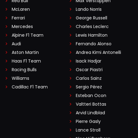
Red Bull
Max Verstappen
McLaren
Lando Norris
Ferrari
George Russell
Mercedes
Charles Leclerc
Alpine F1 Team
Lewis Hamilton
Audi
Fernando Alonso
Aston Martin
Andrea Kimi Antonelli
Haas F1 Team
Isack Hadjar
Racing Bulls
Oscar Piastri
Williams
Carlos Sainz
Cadillac F1 Team
Sergio Pérez
Esteban Ocon
Valtteri Bottas
Arvid Lindblad
Pierre Gasly
Lance Stroll