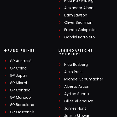
Nico Hülkenberg
Alexander Albon
Liam Lawson
Oliver Bearman
Franco Colapinto
Gabriel Bortoleto
GRAND PRIXES
LEGENDARISCHE
COUREURS
GP Australië
Nico Rosberg
GP China
Alain Prost
GP Japan
Michael Schumacher
GP Miami
Alberto Ascari
GP Canada
Ayrton Senna
GP Monaco
Gilles Villeneuve
GP Barcelona
James Hunt
GP Oostenrijk
Jackie Stewart