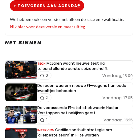
+ TOEVOEGEN AAN AGENDA
We hebben ook een versie met alleen de race en kwalificatie.
klik hier voor deze versie en meer uitleg
.
NET BINNEN
McLaren wacht nieuwe test na
TECH
teleurstellende eerste seizoenshelft
Vandaag, 18:00
0
De reden waarom nieuwe F1-wagens hun oude
kwaaltjes behouden
Vandaag, 17:05
2
De verrassende F1-statistiek waarin Hadjar
Verstappen het nakijken geeft
Vandaag, 16:15
1
Cadillac onthult strategie om
INTERVIEW
'allerbeste team' in F1 te worden