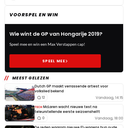
VOORSPEL EN WIN
Wie wint de GP van Hongarije 2019?
Speel mee en win een Max Verstappen cap!
SPEEL MEE
MEEST GELEZEN
Dutch GP maakt verrassende artiest voor
volkslied bekend
Vandaag, 14:15
12
McLaren wacht nieuwe test na
TECH
teleurstellende eerste seizoenshelft
Vandaag, 18:00
0
De reden waarom nieuwe F1-wagens hun oude