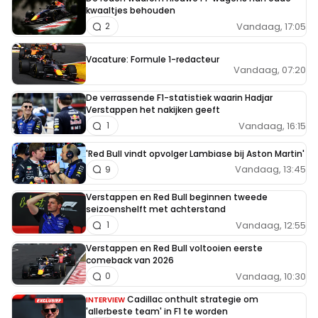
kwaaltjes behouden
Vandaag, 17:05
2
Vacature: Formule 1-redacteur
Vandaag, 07:20
De verrassende F1-statistiek waarin Hadjar
Verstappen het nakijken geeft
Vandaag, 16:15
1
'Red Bull vindt opvolger Lambiase bij Aston Martin'
Vandaag, 13:45
9
Verstappen en Red Bull beginnen tweede
seizoenshelft met achterstand
Vandaag, 12:55
1
Verstappen en Red Bull voltooien eerste
comeback van 2026
Vandaag, 10:30
0
Cadillac onthult strategie om
INTERVIEW
'allerbeste team' in F1 te worden