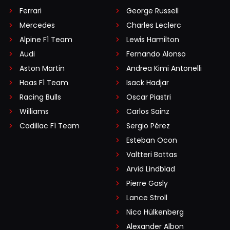
Ferrari
George Russell
Mercedes
Charles Leclerc
Alpine F1 Team
Lewis Hamilton
Audi
Fernando Alonso
Aston Martin
Andrea Kimi Antonelli
Haas F1 Team
Isack Hadjar
Racing Bulls
Oscar Piastri
Williams
Carlos Sainz
Cadillac F1 Team
Sergio Pérez
Esteban Ocon
Valtteri Bottas
Arvid Lindblad
Pierre Gasly
Lance Stroll
Nico Hülkenberg
Alexander Albon