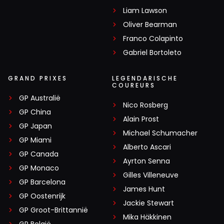
Liam Lawson
Oliver Bearman
Franco Colapinto
Gabriel Bortoleto
GRAND PRIXES
LEGENDARISCHE
COUREURS
GP Australië
Nico Rosberg
GP China
Alain Prost
GP Japan
Michael Schumacher
GP Miami
Alberto Ascari
GP Canada
Ayrton Senna
GP Monaco
Gilles Villeneuve
GP Barcelona
James Hunt
GP Oostenrijk
Jackie Stewart
GP Groot-Brittannië
Mika Häkkinen