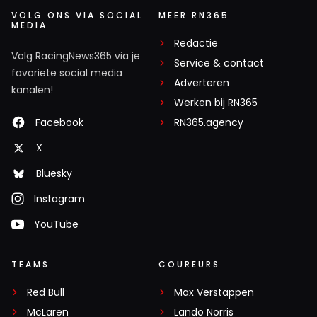
VOLG ONS VIA SOCIAL
MEER RN365
MEDIA
Redactie
Volg RacingNews365 via je
Service & contact
favoriete social media
Adverteren
kanalen!
Werken bij RN365
Facebook
RN365.agency
X
Bluesky
Instagram
YouTube
TEAMS
COUREURS
Red Bull
Max Verstappen
McLaren
Lando Norris