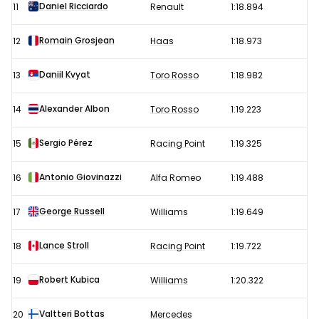
Daniel Ricciardo
11
Renault
1:18.894
Romain Grosjean
12
Haas
1:18.973
Daniil Kvyat
13
Toro Rosso
1:18.982
Alexander Albon
14
Toro Rosso
1:19.223
Sergio Pérez
15
Racing Point
1:19.325
Antonio Giovinazzi
16
Alfa Romeo
1:19.488
George Russell
17
Williams
1:19.649
Lance Stroll
18
Racing Point
1:19.722
Robert Kubica
19
Williams
1:20.322
Valtteri Bottas
20
Mercedes