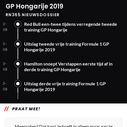
GP Hongarije 2019
RN365 NIEUWSDOSSIER
Red Bull een-twee tijdens verregende tweede
2-
training GP Hongarije
08
Uitslag tweede vrije training Formule 1 GP
2-
Hongarije 2019
08
Hamilton snoept Verstappen eerste tijd af in
3-
derde training GP Hongarije
08
Uitslag derde vrije training Formule 1 GP
3-
Hongarije 2019
08
PRAAT MEE!
Meepraten? Dat kan! Je hoeft je alleen maar aan te