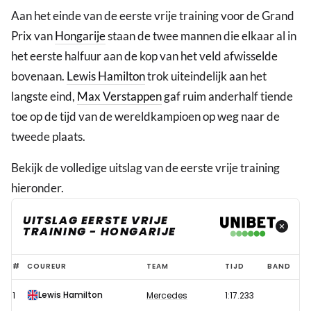
Aan het einde van de eerste vrije training voor de Grand
Prix van
Hongarije
staan de twee mannen die elkaar al in
het eerste halfuur aan de kop van het veld afwisselde
bovenaan.
Lewis Hamilton
trok uiteindelijk aan het
langste eind,
Max Verstappen
gaf ruim anderhalf tiende
toe op de tijd van de wereldkampioen op weg naar de
tweede plaats.
Bekijk de volledige uitslag van de eerste vrije training
hieronder.
UITSLAG EERSTE VRIJE
TRAINING - HONGARIJE
Uitslag
#
COUREUR
TEAM
TIJD
BAND
eerste
Lewis Hamilton
1
Mercedes
1:17.233
vrije