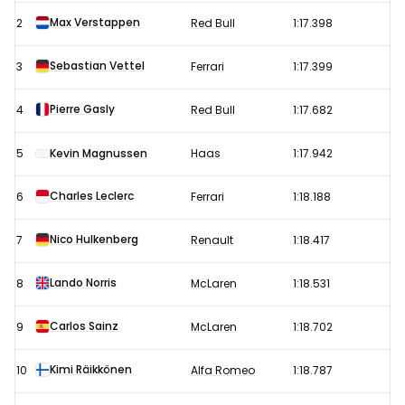
training
Max Verstappen
2
Red Bull
1:17.398
Formule
1
Sebastian Vettel
3
Ferrari
1:17.399
GP
Pierre Gasly
4
Red Bull
1:17.682
Hongarije
2019
5
Kevin Magnussen
Haas
1:17.942
Charles Leclerc
6
Ferrari
1:18.188
Nico Hulkenberg
7
Renault
1:18.417
Lando Norris
8
McLaren
1:18.531
Carlos Sainz
9
McLaren
1:18.702
Kimi Räikkönen
10
Alfa Romeo
1:18.787