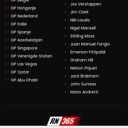
GP België
Jos Verstappen
GP Hongarije
Jim Clark
GP Nederland
Niki Lauda
GP Italië
Nigel Mansell
GP Spanje
Stirling Moss
GP Azerbeidzjan
Juan Manuel Fangio
GP Singapore
Emerson Fittipaldi
GP Verenigde Staten
Graham Hill
GP Las Vegas
Nelson Piquet
GP Qatar
Jack Brabham
GP Abu Dhabi
John Surtees
Mario Andretti