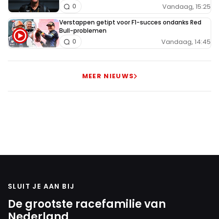
Vandaag, 15:25
0
Verstappen getipt voor F1-succes ondanks Red
Bull-problemen
Vandaag, 14:45
0
MEER NIEUWS
SLUIT JE AAN BIJ
De grootste racefamilie van
Nederland