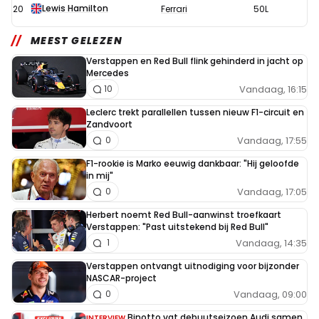
Lewis Hamilton
20
Ferrari
50L
MEEST GELEZEN
Verstappen en Red Bull flink gehinderd in jacht op
Mercedes
Vandaag, 16:15
10
Leclerc trekt parallellen tussen nieuw F1-circuit en
Zandvoort
Vandaag, 17:55
0
F1-rookie is Marko eeuwig dankbaar: "Hij geloofde
in mij"
Vandaag, 17:05
0
Herbert noemt Red Bull-aanwinst troefkaart
Verstappen: "Past uitstekend bij Red Bull"
Vandaag, 14:35
1
Verstappen ontvangt uitnodiging voor bijzonder
NASCAR-project
Vandaag, 09:00
0
Binotto vat debuutseizoen Audi samen
INTERVIEW