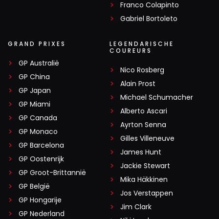
Franco Colapinto
Gabriel Bortoleto
GRAND PRIXES
LEGENDARISCHE
COUREURS
GP Australië
Nico Rosberg
GP China
Alain Prost
GP Japan
Michael Schumacher
GP Miami
Alberto Ascari
GP Canada
Ayrton Senna
GP Monaco
Gilles Villeneuve
GP Barcelona
James Hunt
GP Oostenrijk
Jackie Stewart
GP Groot-Brittannië
Mika Häkkinen
GP België
Jos Verstappen
GP Hongarije
Jim Clark
GP Nederland