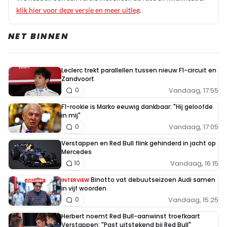
klik hier voor deze versie en meer uitleg
.
NET BINNEN
Leclerc trekt parallellen tussen nieuw F1-circuit en
Zandvoort
Vandaag, 17:55
0
F1-rookie is Marko eeuwig dankbaar: "Hij geloofde
in mij"
Vandaag, 17:05
0
Verstappen en Red Bull flink gehinderd in jacht op
Mercedes
Vandaag, 16:15
10
Binotto vat debuutseizoen Audi samen
INTERVIEW
in vijf woorden
Vandaag, 15:25
0
Herbert noemt Red Bull-aanwinst troefkaart
Verstappen: "Past uitstekend bij Red Bull"