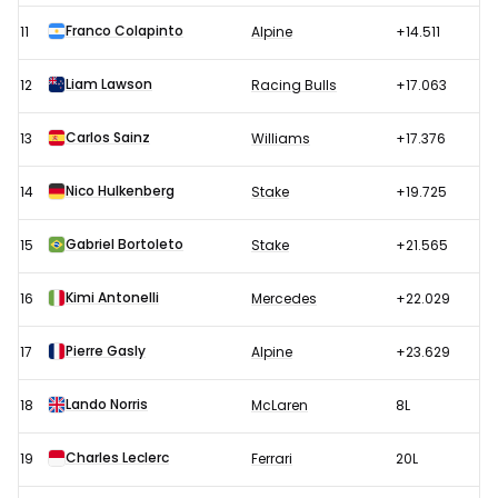
Franco Colapinto
11
Alpine
+14.511
Liam Lawson
12
Racing Bulls
+17.063
Carlos Sainz
13
Williams
+17.376
Nico Hulkenberg
14
Stake
+19.725
Gabriel Bortoleto
15
Stake
+21.565
Kimi Antonelli
16
Mercedes
+22.029
Pierre Gasly
17
Alpine
+23.629
Lando Norris
18
McLaren
8L
Charles Leclerc
19
Ferrari
20L