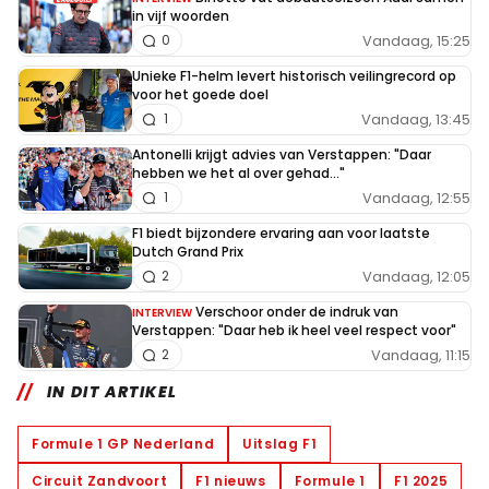
in vijf woorden
Vandaag, 15:25
0
Unieke F1-helm levert historisch veilingrecord op
voor het goede doel
Vandaag, 13:45
1
Antonelli krijgt advies van Verstappen: "Daar
hebben we het al over gehad..."
Vandaag, 12:55
1
F1 biedt bijzondere ervaring aan voor laatste
Dutch Grand Prix
Vandaag, 12:05
2
Verschoor onder de indruk van
INTERVIEW
Verstappen: "Daar heb ik heel veel respect voor"
Vandaag, 11:15
2
IN DIT ARTIKEL
Formule 1 GP Nederland
Uitslag F1
Circuit Zandvoort
F1 nieuws
Formule 1
F1 2025