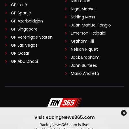
Niki Lauda
GP Italië
Nigel Mansell
GP Spanje
Stirling Moss
GP Azerbeidzjan
Juan Manuel Fangio
GP Singapore
Emerson Fittipaldi
GP Verenigde Staten
Graham Hill
GP Las Vegas
Nelson Piquet
GP Qatar
Jack Brabham
GP Abu Dhabi
John Surtees
Mario Andretti
Visit RacingNews365.com
Disclaimer
Algemene voorwaarden
RacingNews365.com is live!