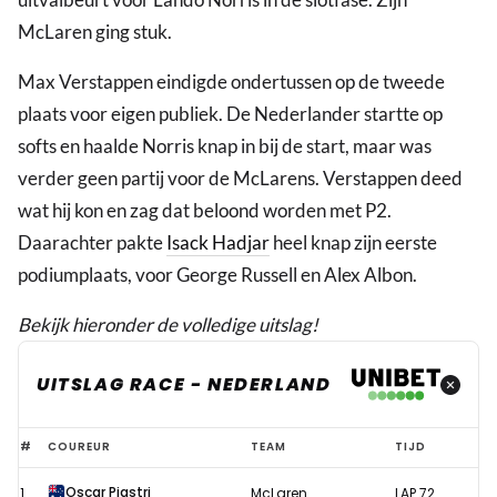
McLaren ging stuk.
Max Verstappen eindigde ondertussen op de tweede
plaats voor eigen publiek. De Nederlander startte op
softs en haalde Norris knap in bij de start, maar was
verder geen partij voor de McLarens. Verstappen deed
wat hij kon en zag dat beloond worden met P2.
Daarachter pakte
Isack Hadjar
heel knap zijn eerste
podiumplaats, voor George Russell en Alex Albon.
Bekijk hieronder de volledige uitslag!
UITSLAG RACE - NEDERLAND
Uitslag
#
COUREUR
TEAM
TIJD
race
Oscar Piastri
1
McLaren
LAP 72