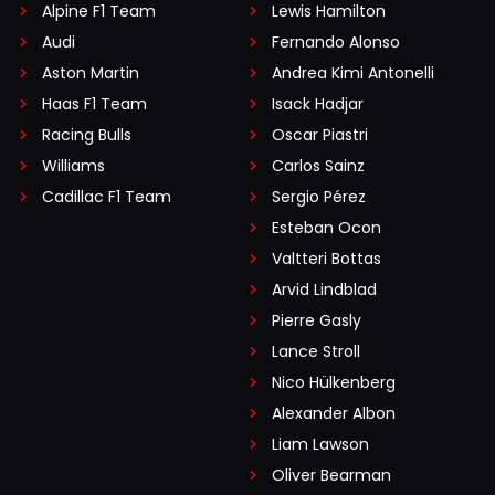
Alpine F1 Team
Lewis Hamilton
Audi
Fernando Alonso
Aston Martin
Andrea Kimi Antonelli
Haas F1 Team
Isack Hadjar
Racing Bulls
Oscar Piastri
Williams
Carlos Sainz
Cadillac F1 Team
Sergio Pérez
Esteban Ocon
Valtteri Bottas
Arvid Lindblad
Pierre Gasly
Lance Stroll
Nico Hülkenberg
Alexander Albon
Liam Lawson
Oliver Bearman