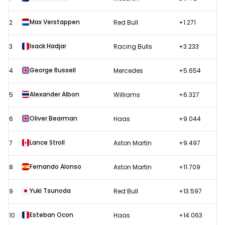
Formule
1
Max Verstappen
2
Red Bull
+1.271
GP
Nederland
Isack Hadjar
3
Racing Bulls
+3.233
2025
George Russell
4
Mercedes
+5.654
Alexander Albon
5
Williams
+6.327
Oliver Bearman
6
Haas
+9.044
Lance Stroll
7
Aston Martin
+9.497
Fernando Alonso
8
Aston Martin
+11.709
Yuki Tsunoda
9
Red Bull
+13.597
Esteban Ocon
10
Haas
+14.063