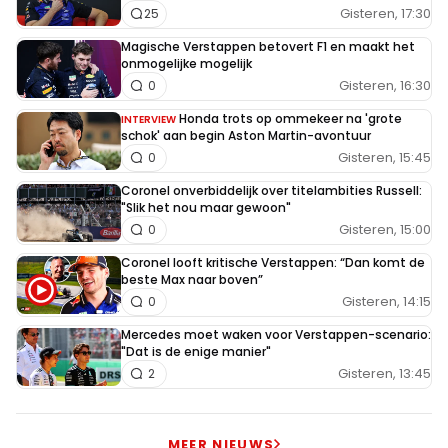
Gisteren, 17:30
25
Magische Verstappen betovert F1 en maakt het
onmogelijke mogelijk
Gisteren, 16:30
0
Honda trots op ommekeer na 'grote
INTERVIEW
schok' aan begin Aston Martin-avontuur
Gisteren, 15:45
0
Coronel onverbiddelijk over titelambities Russell:
"Slik het nou maar gewoon"
Gisteren, 15:00
0
Coronel looft kritische Verstappen: “Dan komt de
beste Max naar boven”
Gisteren, 14:15
0
Mercedes moet waken voor Verstappen-scenario:
"Dat is de enige manier"
Gisteren, 13:45
2
MEER NIEUWS