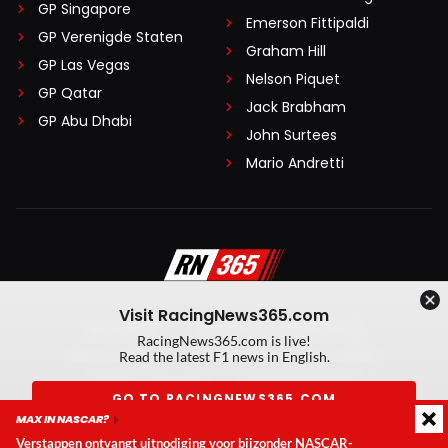
GP Singapore
Emerson Fittipaldi
GP Verenigde Staten
Graham Hill
GP Las Vegas
Nelson Piquet
GP Qatar
Jack Brabham
GP Abu Dhabi
John Surtees
Mario Andretti
Visit RacingNews365.com
Disclaimer
Algemene voorwaarden
RacingNews365.com is live!
Privacy Policy
Created by On Your Marks
Read the latest F1 news in English.
Privacy manager
Kansspeluitingen
GO TO RACINGNEWS365.COM
MAX IN NASCAR?
© 2026 RacingNews365. Alle rechten voorbehouden
Verstappen ontvangt uitnodiging voor bijzonder NASCAR-
Don't show again