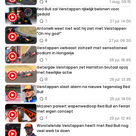
1 aug. 09:15
4
Red Bull zal Verstappen rijkelijk belonen voor
geduld
27 jul. 14:00
1
Antonelli weet niet wat hij ziet met Verstappen:
"Oh my god!"
27 jul. 06:30
8
Verstappen verbaast zichzelf met sensationeel
podium in Hongarije
26 jul. 18:45
1
Getergde Verstappen zet Hamilton brutaal opzij
met heerlijke actie
26 jul. 13:35
13
Verstappen slaat alarm na nieuwe tegenslag Red
Bull
25 jul. 19:00
3
McLaren pareert wapenwedloop Red Bull en Ferrari
met eigen concept
25 jul. 12:40
1
Worstelende Verstappen heeft met Red Bull nog
veel werk te doen