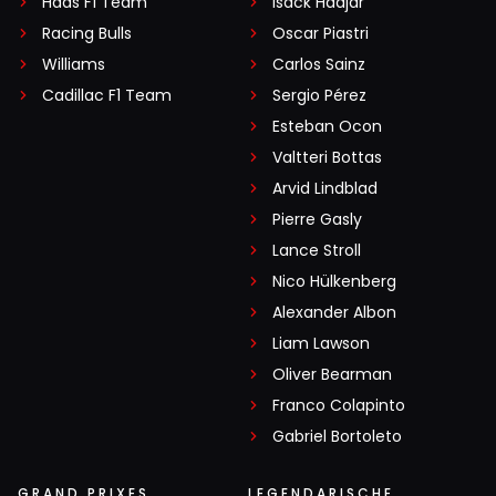
Haas F1 Team
Isack Hadjar
Racing Bulls
Oscar Piastri
Williams
Carlos Sainz
Cadillac F1 Team
Sergio Pérez
Esteban Ocon
Valtteri Bottas
Arvid Lindblad
Pierre Gasly
Lance Stroll
Nico Hülkenberg
Alexander Albon
Liam Lawson
Oliver Bearman
Franco Colapinto
Gabriel Bortoleto
GRAND PRIXES
LEGENDARISCHE