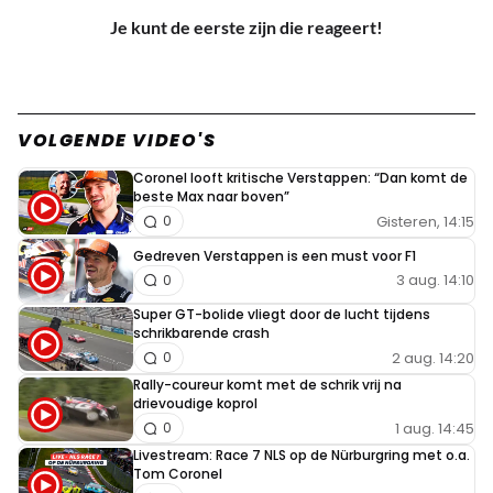
Je kunt de eerste zijn die reageert!
VOLGENDE VIDEO'S
Coronel looft kritische Verstappen: “Dan komt de
beste Max naar boven”
Gisteren, 14:15
0
Gedreven Verstappen is een must voor F1
3 aug. 14:10
0
Super GT-bolide vliegt door de lucht tijdens
schrikbarende crash
2 aug. 14:20
0
Rally-coureur komt met de schrik vrij na
drievoudige koprol
1 aug. 14:45
0
Livestream: Race 7 NLS op de Nürburgring met o.a.
Tom Coronel