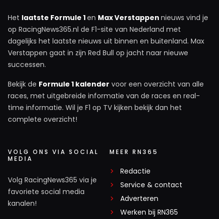
Het
laatste Formule 1
en
Max Verstappen
nieuws vind je
op RacingNews365.nl de F1-site van Nederland met
dagelijks het laatste nieuws uit binnen en buitenland. Max
Verstappen gaat in zijn Red Bull op jacht naar nieuwe
successen.
Bekijk de
Formule 1 kalender
voor een overzicht van alle
races, met uitgebreide informatie van de races en real-
time informatie. Wil je F1 op TV kijken bekijk dan het
complete overzicht!
VOLG ONS VIA SOCIAL
MEER RN365
MEDIA
Redactie
Volg RacingNews365 via je
Service & contact
favoriete social media
Adverteren
kanalen!
Werken bij RN365