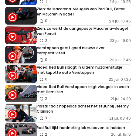
24 jul. 19:25
1
Zien: de Macarena-vleugels van Red Bull, Ferrari
en McLaren in actie!
24 jul. 18:45
0
Zien: zo werkt de aangepaste Macarena-vleugel
van Ferrari
23 jul. 19:00
3
Verstappen geeft goed nieuws over
competitiviteit
23 jul. 17:45
0
Video: Red Bull slaagt in ultiem huzarenstukje
met kapotte auto Verstappen
22 jul. 07:30
0
Video: Red Bull Verstappen krijgt vleugels in crash
met Hamilton
21 jul. 14:20
2
Piastri faalt hopeloos achter het stuur bij Jeremy
Clarkson
21 jul. 08:45
3
Red Bull lijkt hardnekkig lek nu boven te hebben
20 jul. 15:15
2