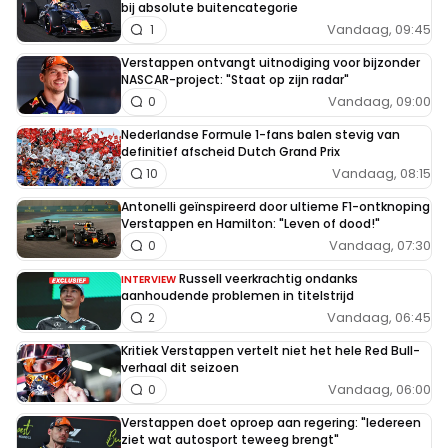
bij absolute buitencategorie
Vandaag, 09:45
1
Verstappen ontvangt uitnodiging voor bijzonder
NASCAR-project: "Staat op zijn radar"
Vandaag, 09:00
0
Nederlandse Formule 1-fans balen stevig van
definitief afscheid Dutch Grand Prix
Vandaag, 08:15
10
Antonelli geïnspireerd door ultieme F1-ontknoping
Verstappen en Hamilton: "Leven of dood!"
Vandaag, 07:30
0
Russell veerkrachtig ondanks
INTERVIEW
aanhoudende problemen in titelstrijd
Vandaag, 06:45
2
Kritiek Verstappen vertelt niet het hele Red Bull-
verhaal dit seizoen
Vandaag, 06:00
0
Verstappen doet oproep aan regering: "Iedereen
ziet wat autosport teweeg brengt"