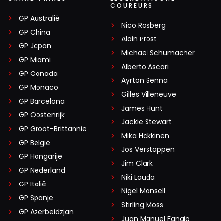
COUREURS
GP Australië
Nico Rosberg
GP China
Alain Prost
GP Japan
Michael Schumacher
GP Miami
Alberto Ascari
GP Canada
Ayrton Senna
GP Monaco
Gilles Villeneuve
GP Barcelona
James Hunt
GP Oostenrijk
Jackie Stewart
GP Groot-Brittannië
Mika Häkkinen
GP België
Jos Verstappen
GP Hongarije
Jim Clark
GP Nederland
Niki Lauda
GP Italië
Nigel Mansell
GP Spanje
Stirling Moss
GP Azerbeidzjan
Juan Manuel Fangio