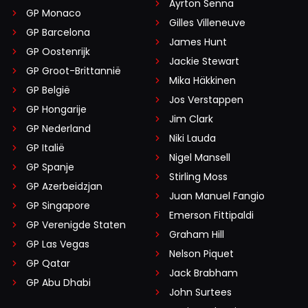
Ayrton Senna
GP Monaco
Gilles Villeneuve
GP Barcelona
James Hunt
GP Oostenrijk
Jackie Stewart
GP Groot-Brittannië
Mika Häkkinen
GP België
Jos Verstappen
GP Hongarije
Jim Clark
GP Nederland
Niki Lauda
GP Italië
Nigel Mansell
GP Spanje
Stirling Moss
GP Azerbeidzjan
Juan Manuel Fangio
GP Singapore
Emerson Fittipaldi
GP Verenigde Staten
Graham Hill
GP Las Vegas
Nelson Piquet
GP Qatar
Jack Brabham
GP Abu Dhabi
John Surtees