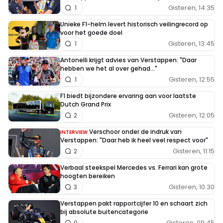
Gisteren, 14:35
1
Unieke F1-helm levert historisch veilingrecord op
voor het goede doel
Gisteren, 13:45
1
Antonelli krijgt advies van Verstappen: "Daar
hebben we het al over gehad..."
Gisteren, 12:55
1
F1 biedt bijzondere ervaring aan voor laatste
Dutch Grand Prix
Gisteren, 12:05
2
Verschoor onder de indruk van
INTERVIEW
Verstappen: "Daar heb ik heel veel respect voor"
Gisteren, 11:15
2
Verbaal steekspel Mercedes vs. Ferrari kan grote
hoogten bereiken
Gisteren, 10:30
3
Verstappen pakt rapportcijfer 10 en schaart zich
bij absolute buitencategorie
Gisteren, 09:45
0