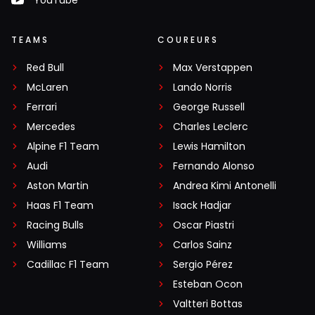
TEAMS
COUREURS
Red Bull
Max Verstappen
McLaren
Lando Norris
Ferrari
George Russell
Mercedes
Charles Leclerc
Alpine F1 Team
Lewis Hamilton
Audi
Fernando Alonso
Aston Martin
Andrea Kimi Antonelli
Haas F1 Team
Isack Hadjar
Racing Bulls
Oscar Piastri
Williams
Carlos Sainz
Cadillac F1 Team
Sergio Pérez
Esteban Ocon
Valtteri Bottas