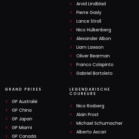
Arvid Lindblad
Pierre Gasly
Lance Stroll
Nico Hülkenberg
Alexander Albon
Liam Lawson
Oliver Bearman
Franco Colapinto
Gabriel Bortoleto
GRAND PRIXES
LEGENDARISCHE
COUREURS
GP Australië
Nico Rosberg
GP China
Alain Prost
GP Japan
Michael Schumacher
GP Miami
Alberto Ascari
GP Canada