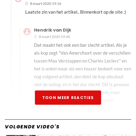
8 maart 2020 19:16
Laatste zin van het artikel.. Binnenkort op de site ;)
Hendrik van Dijk
8 maart 2020 19:40
Dat maakt het ook een bar slecht artikel. Als je
als kop zegt "Van Amersfoort over de verschillen
tussen Max Verstappen en Charles Leclerc" en
het is enkel maar als een teaser bedoelt voor een
nog volgend artikel, dan dekt de kop absoluut
niet de lading, en is het dus slecht. Dit is gewoon
het volgende dieptepunt in het steeds maar
TOON MEER REACTIES
verder gaande uitsmeren van 5 minuten
materiaal over minimaal 3 artikelen. Aan
uitspraken uit dit interview met Van Amersfoort
gaan waarschijnlijk nog minimaal 5 artikelen
VOLGENDE VIDEO'S
gevuld worden.