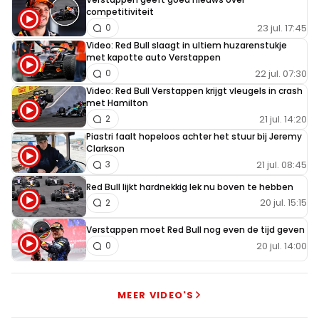
competitiviteit
23 jul. 17:45
0
Video: Red Bull slaagt in ultiem huzarenstukje
met kapotte auto Verstappen
22 jul. 07:30
0
Video: Red Bull Verstappen krijgt vleugels in crash
met Hamilton
21 jul. 14:20
2
Piastri faalt hopeloos achter het stuur bij Jeremy
Clarkson
21 jul. 08:45
3
Red Bull lijkt hardnekkig lek nu boven te hebben
20 jul. 15:15
2
Verstappen moet Red Bull nog even de tijd geven
20 jul. 14:00
0
MEER VIDEO'S