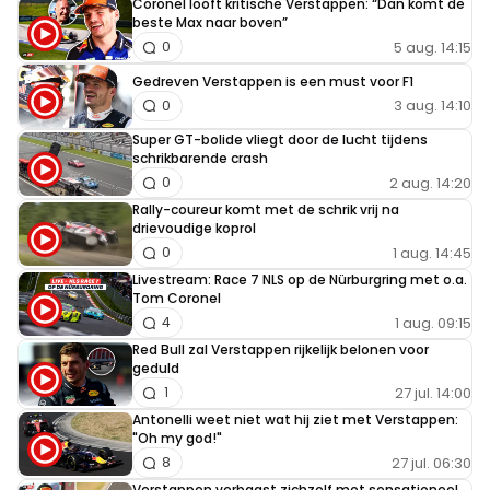
Coronel looft kritische Verstappen: “Dan komt de
beste Max naar boven”
5 aug. 14:15
0
Vettel4
Gedreven Verstappen is een must voor F1
8 maart 2020 17:19
3 aug. 14:10
0
Wat een slecht artikel dit, van Amersfoort heeft het
Super GT-bolide vliegt door de lucht tijdens
letterlijk alleen over de taalbarrière die die had met
schrikbarende crash
2 aug. 14:20
0
Charles, de emotionele band die hij had met Max en dat
Rally-coureur komt met de schrik vrij na
de achternaam van Max hem hielp. Totaal niet ingegaan
drievoudige koprol
op racevaardigheid, gretigheid of feedback van de
1 aug. 14:45
0
coureurs.
Livestream: Race 7 NLS op de Nürburgring met o.a.
Tom Coronel
1 aug. 09:15
4
ray#1
Red Bull zal Verstappen rijkelijk belonen voor
8 maart 2020 19:17
geduld
jongens, lees dit artikel even goed. er staat duidelijk
27 jul. 14:00
1
"binnenkort op onze site"
Antonelli weet niet wat hij ziet met Verstappen:
"Oh my god!"
27 jul. 06:30
8
Verstappen verbaast zichzelf met sensationeel