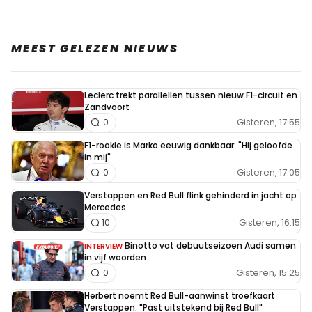
MEEST GELEZEN NIEUWS
Leclerc trekt parallellen tussen nieuw F1-circuit en
Zandvoort
Gisteren, 17:55
0
F1-rookie is Marko eeuwig dankbaar: "Hij geloofde
in mij"
Gisteren, 17:05
0
Verstappen en Red Bull flink gehinderd in jacht op
Mercedes
Gisteren, 16:15
10
Binotto vat debuutseizoen Audi samen
INTERVIEW
in vijf woorden
Gisteren, 15:25
0
Herbert noemt Red Bull-aanwinst troefkaart
Verstappen: "Past uitstekend bij Red Bull"