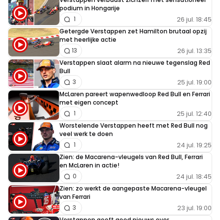
NEPPATSREV
podium in Hongarije
9 maart 2020 10:22
26 jul. 18:45
1
Simpel feit uit dit artikel is: Max had Jos. en daar kunnen
Getergde Verstappen zet Hamilton brutaal opzij
met heerlijke actie
we ook niet omheen. Want Jos wasnog beter na zijn F1
26 jul. 13:35
13
carrière, dan tijdens zijn F1 loopbaan. Ik wil niet weten
Verstappen slaat alarm na nieuwe tegenslag Red
hoe Max is opgevoed, want dat zal niet zacht geweest
Bull
25 jul. 19:00
zijn, maar hij is wel de beste F1 coureur ter wereld.
3
McLaren pareert wapenwedloop Red Bull en Ferrari
met eigen concept
25 jul. 12:40
1
Worstelende Verstappen heeft met Red Bull nog
Meepraten? Dat kan! Je hoeft je alleen maar aan te
veel werk te doen
24 jul. 19:25
1
melden met een RN365-account.
Zien: de Macarena-vleugels van Red Bull, Ferrari
en McLaren in actie!
INLOGGEN
AANMELDEN
24 jul. 18:45
0
Zien: zo werkt de aangepaste Macarena-vleugel
van Ferrari
23 jul. 19:00
3
Verstappen geeft goed nieuws over