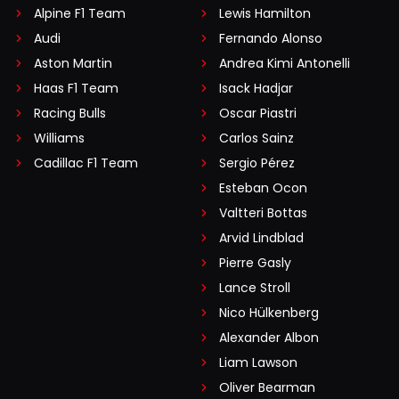
Alpine F1 Team
Lewis Hamilton
Audi
Fernando Alonso
Aston Martin
Andrea Kimi Antonelli
Haas F1 Team
Isack Hadjar
Racing Bulls
Oscar Piastri
Williams
Carlos Sainz
Cadillac F1 Team
Sergio Pérez
Esteban Ocon
Valtteri Bottas
Arvid Lindblad
Pierre Gasly
Lance Stroll
Nico Hülkenberg
Alexander Albon
Liam Lawson
Oliver Bearman