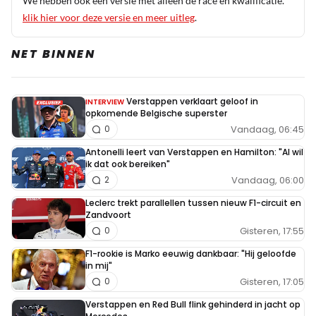
We hebben ook een versie met alleen de race en kwalificatie.
klik hier voor deze versie en meer uitleg
.
NET BINNEN
Verstappen verklaart geloof in
INTERVIEW
opkomende Belgische superster
Vandaag, 06:45
0
Antonelli leert van Verstappen en Hamilton: "Al wil
ik dat ook bereiken"
Vandaag, 06:00
2
Leclerc trekt parallellen tussen nieuw F1-circuit en
Zandvoort
Gisteren, 17:55
0
F1-rookie is Marko eeuwig dankbaar: "Hij geloofde
in mij"
Gisteren, 17:05
0
Verstappen en Red Bull flink gehinderd in jacht op