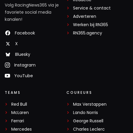
Volg RacingNews365 via je
Service & contact
favoriete social media
Adverteren
kanalen!
Werken bij RN365
Facebook
RN365.agency
X
Bluesky
Instagram
YouTube
TEAMS
COUREURS
Red Bull
Max Verstappen
McLaren
Lando Norris
Ferrari
George Russell
Mercedes
Charles Leclerc