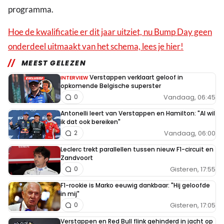
programma.
Hoe de kwalificatie er dit jaar uitziet, nu Bump Day geen
onderdeel uitmaakt van het schema, lees je hier!
MEEST GELEZEN
Verstappen verklaart geloof in
INTERVIEW
opkomende Belgische superster
Vandaag, 06:45
0
Antonelli leert van Verstappen en Hamilton: "Al wil
ik dat ook bereiken"
Vandaag, 06:00
2
Leclerc trekt parallellen tussen nieuw F1-circuit en
Zandvoort
Gisteren, 17:55
0
F1-rookie is Marko eeuwig dankbaar: "Hij geloofde
in mij"
Gisteren, 17:05
0
Verstappen en Red Bull flink gehinderd in jacht op