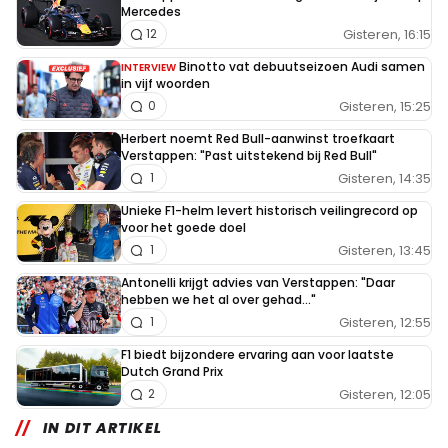
Mercedes
Gisteren, 16:15
12
Binotto vat debuutseizoen Audi samen
INTERVIEW
in vijf woorden
Gisteren, 15:25
0
Herbert noemt Red Bull-aanwinst troefkaart
Verstappen: "Past uitstekend bij Red Bull"
Gisteren, 14:35
1
Unieke F1-helm levert historisch veilingrecord op
voor het goede doel
Gisteren, 13:45
1
Antonelli krijgt advies van Verstappen: "Daar
hebben we het al over gehad..."
Gisteren, 12:55
1
F1 biedt bijzondere ervaring aan voor laatste
Dutch Grand Prix
Gisteren, 12:05
2
IN DIT ARTIKEL