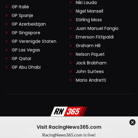
Niki Lauda
GP Italië
Nigel Mansell
GP Spanje
Stirling Moss
GP Azerbeidzjan
Juan Manuel Fangio
GP Singapore
Emerson Fittipaldi
GP Verenigde Staten
Graham Hill
GP Las Vegas
Nelson Piquet
GP Qatar
Jack Brabham
GP Abu Dhabi
John Surtees
Mario Andretti
Visit RacingNews365.com
Disclaimer
Algemene voorwaarden
RacingNews365.com is live!