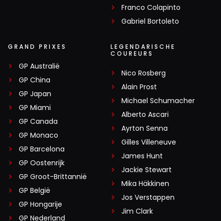
Franco Colapinto
Gabriel Bortoleto
GRAND PRIXES
LEGENDARISCHE
COUREURS
GP Australië
Nico Rosberg
GP China
Alain Prost
GP Japan
Michael Schumacher
GP Miami
Alberto Ascari
GP Canada
Ayrton Senna
GP Monaco
Gilles Villeneuve
GP Barcelona
James Hunt
GP Oostenrijk
Jackie Stewart
GP Groot-Brittannië
Mika Häkkinen
GP België
Jos Verstappen
GP Hongarije
Jim Clark
GP Nederland