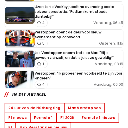
IJzersterke VeeKay jubelt na evenaring beste
seizoensprestatie: "Podium komt steeds
dichterbij!"
Vandaag, 06:45
4
Verstappen opent de deur voor nieuw
evenement op Zandvoort
Gisteren, 11:15
5
Jos Verstappen enorm trots op Max: "Hij is
gewoon zichzelf, en dat is juist zo geweldig!"
Vandaag, 08:15
1
Verstappen: "Ik probeer een voorbeeld te zijn voor
kinderen"
Vandaag, 06:00
4
IN DIT ARTIKEL
24 uur van de Nürburgring
Max Verstappen
F1 nieuws
Formule 1
F1 2026
Formule 1 nieuws
F1
Max Verstappen nieuws