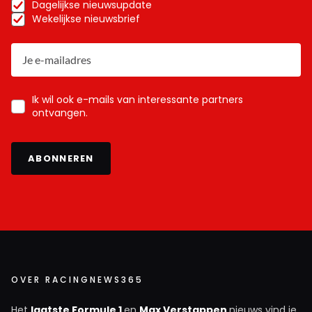
Dagelijkse nieuwsupdate
Wekelijkse nieuwsbrief
Ik wil ook e-mails van interessante partners
ontvangen.
ABONNEREN
OVER RACINGNEWS365
Het
laatste Formule 1
en
Max Verstappen
nieuws vind je