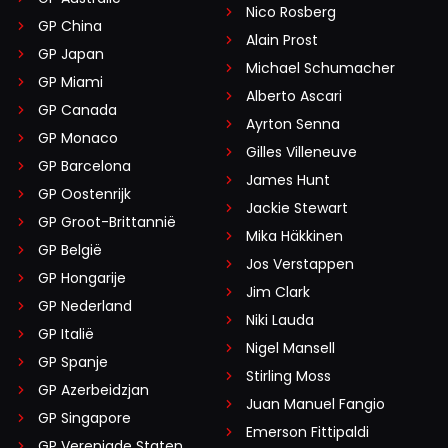
Nico Rosberg
GP China
Alain Prost
GP Japan
Michael Schumacher
GP Miami
Alberto Ascari
GP Canada
Ayrton Senna
GP Monaco
Gilles Villeneuve
GP Barcelona
James Hunt
GP Oostenrijk
Jackie Stewart
GP Groot-Brittannië
Mika Häkkinen
GP België
Jos Verstappen
GP Hongarije
Jim Clark
GP Nederland
Niki Lauda
GP Italië
Nigel Mansell
GP Spanje
Stirling Moss
GP Azerbeidzjan
Juan Manuel Fangio
GP Singapore
Emerson Fittipaldi
GP Verenigde Staten