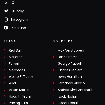
X
Bluesky
Instagram
YouTube
TEAMS
COUREURS
Red Bull
Max Verstappen
McLaren
Lando Norris
Ferrari
George Russell
Mercedes
Charles Leclerc
Alpine F1 Team
Lewis Hamilton
Audi
Fernando Alonso
Aston Martin
Andrea Kimi Antonelli
Haas F1 Team
Isack Hadjar
Racing Bulls
Oscar Piastri