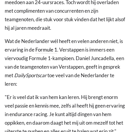
meedoen aan 24-uursraces. Toch wordt hij overladen
met complimenten van concurrenten en zijn
teamgenoten, die stuk voor stuk vinden dat het lijkt alsof
hij al jaren meedraait.
Wat de Nederlander wél heeft en velen anderen niet, is
ervaring in de
Formule 1
. Verstappen is immers een
viervoudig Formule 1-kampioen. Daniel Juncadella, een
van de teamgenoten van Verstappen, geeft in gesprek
met
DailySportscar
toe veel van de Nederlander te
leren:
"Er is veel dat ik van hem kan leren. Hij brengt enorm
veel passie en kennis mee, zelfs al heeft hij geen ervaring
in endurance racing. Je kunt altijd dingen van hem
oppikken, en daarom daagt het mij uit om mezelf tot het
uiterste te pushen en alles eruit te halen wat erin zit."