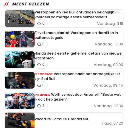
MEEST GELEZEN
Verstappen en Red Bull ontvangen belangrijk F1-
voordeel na matige eerste seizoenshelft
Vandaag, 11:15
0
F1-veteraan plaatst Verstappen en Hamilton in
buitencategorie
Vandaag, 10:30
0
Honda deelt eerste 'geheime' details van nieuwe
krachtbron
Vandaag, 09:00
0
Verstappen haalt het onmogelijke uit
F1 PODCAST
zijn Red Bull
Vandaag, 09:45
0
Wolff verrast door Antonelli: "Beste wat
INTERVIEW
ik ooit heb gezien"
Vandaag, 07:30
2
Vacature: Formule 1-redacteur
7 aug. 07:20