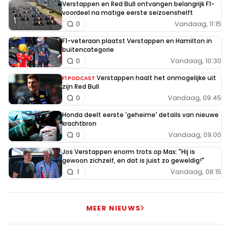
Verstappen en Red Bull ontvangen belangrijk F1-
voordeel na matige eerste seizoenshelft
Vandaag, 11:15
0
F1-veteraan plaatst Verstappen en Hamilton in
buitencategorie
Vandaag, 10:30
0
Verstappen haalt het onmogelijke uit
F1 PODCAST
zijn Red Bull
Vandaag, 09:45
0
Honda deelt eerste 'geheime' details van nieuwe
krachtbron
Vandaag, 09:00
0
Jos Verstappen enorm trots op Max: "Hij is
gewoon zichzelf, en dat is juist zo geweldig!"
Vandaag, 08:15
1
MEER NIEUWS