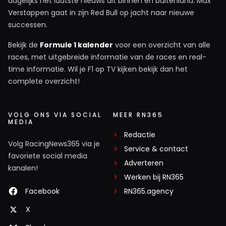
dagelijks het laatste nieuws uit binnen en buitenland. Max
Verstappen gaat in zijn Red Bull op jacht naar nieuwe
successen.
Bekijk de
Formule 1 kalender
voor een overzicht van alle
races, met uitgebreide informatie van de races en real-
time informatie. Wil je F1 op TV kijken bekijk dan het
complete overzicht!
VOLG ONS VIA SOCIAL
MEER RN365
MEDIA
Redactie
Volg RacingNews365 via je
Service & contact
favoriete social media
Adverteren
kanalen!
Werken bij RN365
Facebook
RN365.agency
X