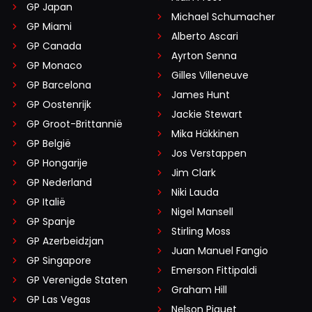
GP Japan
Michael Schumacher
GP Miami
Alberto Ascari
GP Canada
Ayrton Senna
GP Monaco
Gilles Villeneuve
GP Barcelona
James Hunt
GP Oostenrijk
Jackie Stewart
GP Groot-Brittannië
Mika Häkkinen
GP België
Jos Verstappen
GP Hongarije
Jim Clark
GP Nederland
Niki Lauda
GP Italië
Nigel Mansell
GP Spanje
Stirling Moss
GP Azerbeidzjan
Juan Manuel Fangio
GP Singapore
Emerson Fittipaldi
GP Verenigde Staten
Graham Hill
GP Las Vegas
Nelson Piquet