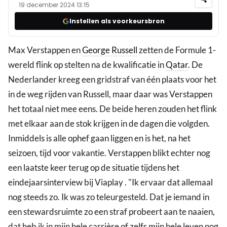
19 december 2024 13:15
Instellen als voorkeursbron
Max Verstappen en
George Russell
zetten de Formule 1-
wereld flink op stelten na de kwalificatie in
Qatar
. De
Nederlander kreeg een gridstraf van één plaats voor het
in de weg rijden van Russell, maar daar was Verstappen
het totaal niet mee eens. De beide heren zouden het flink
met elkaar aan de stok krijgen in de dagen die volgden.
Inmiddels is alle ophef gaan liggen en is het, na het
seizoen, tijd voor vakantie. Verstappen blikt echter nog
een laatste keer terug op de situatie tijdens het
eindejaarsinterview bij Viaplay . "Ik ervaar dat allemaal
nog steeds zo. Ik was zo teleurgesteld. Dat je iemand in
een stewardsruimte zo een straf probeert aan te naaien,
dat heb ik in mijn hele carrière of zelfs mijn hele leven nog