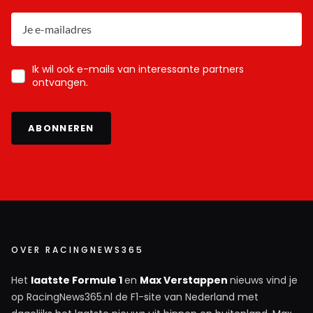
Ik wil ook e-mails van interessante partners
ontvangen.
ABONNEREN
OVER RACINGNEWS365
Het
laatste Formule 1
en
Max Verstappen
nieuws vind je
op RacingNews365.nl de F1-site van Nederland met