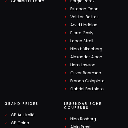
Cadillac F1 Team
Sergio Pérez
Esteban Ocon
Valtteri Bottas
Arvid Lindblad
Pierre Gasly
Lance Stroll
Nico Hülkenberg
Alexander Albon
Liam Lawson
Oliver Bearman
Franco Colapinto
Gabriel Bortoleto
GRAND PRIXES
LEGENDARISCHE
COUREURS
GP Australië
Nico Rosberg
GP China
Alain Prost