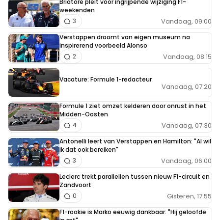
Briatore pleit voor ingrijpende wijziging F1-
weekenden
Vandaag, 09:00
3
Verstappen droomt van eigen museum na
inspirerend voorbeeld Alonso
Vandaag, 08:15
2
Vacature: Formule 1-redacteur
Vandaag, 07:20
Formule 1 ziet omzet kelderen door onrust in het
Midden-Oosten
Vandaag, 07:30
4
Antonelli leert van Verstappen en Hamilton: "Al wil
ik dat ook bereiken"
Vandaag, 06:00
3
Leclerc trekt parallellen tussen nieuw F1-circuit en
Zandvoort
Gisteren, 17:55
0
F1-rookie is Marko eeuwig dankbaar: "Hij geloofde