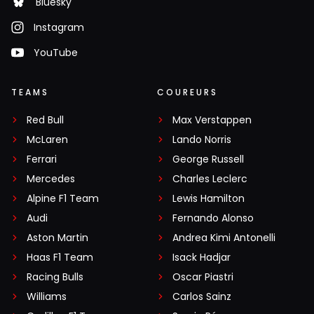
Bluesky
Instagram
YouTube
TEAMS
COUREURS
Red Bull
Max Verstappen
McLaren
Lando Norris
Ferrari
George Russell
Mercedes
Charles Leclerc
Alpine F1 Team
Lewis Hamilton
Audi
Fernando Alonso
Aston Martin
Andrea Kimi Antonelli
Haas F1 Team
Isack Hadjar
Racing Bulls
Oscar Piastri
Williams
Carlos Sainz