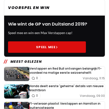
VOORSPEL EN WIN
Wie wint de GP van Duitsland 2019?
Speel mee en win een Max Verstappen cap!
SPEEL MEE
MEEST GELEZEN
Verstappen en Red Bull ontvangen belangrijk F1-
voordeel na matige eerste seizoenshelft
Vandaag, 11:15
0
Honda deelt eerste 'geheime' details van nieuwe
krachtbron
Vandaag, 09:00
0
F1-veteraan plaatst Verstappen en Hamilton in
buitencategorie