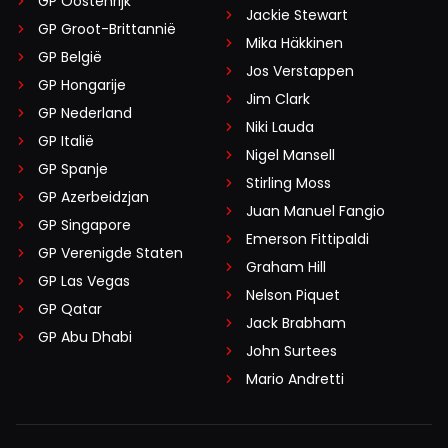
GP Oostenrijk
Jackie Stewart
GP Groot-Brittannië
Mika Häkkinen
GP België
Jos Verstappen
GP Hongarije
Jim Clark
GP Nederland
Niki Lauda
GP Italië
Nigel Mansell
GP Spanje
Stirling Moss
GP Azerbeidzjan
Juan Manuel Fangio
GP Singapore
Emerson Fittipaldi
GP Verenigde Staten
Graham Hill
GP Las Vegas
Nelson Piquet
GP Qatar
Jack Brabham
GP Abu Dhabi
John Surtees
Mario Andretti