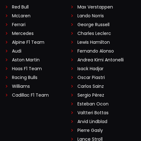
Red Bull
Max Verstappen
McLaren
Lando Norris
Ferrari
George Russell
Mercedes
Charles Leclerc
Alpine F1 Team
Lewis Hamilton
Audi
Fernando Alonso
Aston Martin
Andrea Kimi Antonelli
Haas F1 Team
Isack Hadjar
Racing Bulls
Oscar Piastri
Williams
Carlos Sainz
Cadillac F1 Team
Sergio Pérez
Esteban Ocon
Valtteri Bottas
Arvid Lindblad
Pierre Gasly
Lance Stroll