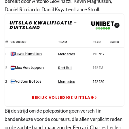
bereikt door Antonio Giovinazzi, Kevin Magnussen,
Daniel Ricciardo, Daniil Kvyat en Lance Stroll.
UITSLAG KWALIFICATIE -
DUITSLAND
Verstappen
#
COUREUR
TEAM
TIJD
BAND
profiteert
Lewis Hamilton
1
Mercedes
1:11.767
van
dramatische
Max Verstappen
2
Red Bull
1:12.113
kwalificatie
Ferrari,
Valtteri Bottas
3
Mercedes
1:12.129
pole
voor
BEKIJK VOLLEDIGE UITSLAG
Hamilton
Bij de strijd om de poleposition geen verschil in
in
bandenkeuze voor de coureurs, die allen verplicht reden
Duitsland
op de zachte band, maar zonder Ferrari. Charles Leclerc