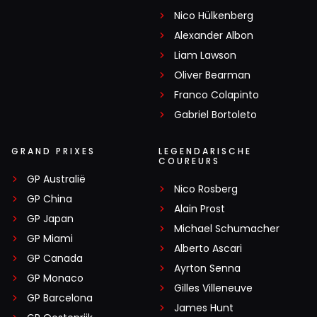
Nico Hülkenberg
Alexander Albon
Liam Lawson
Oliver Bearman
Franco Colapinto
Gabriel Bortoleto
GRAND PRIXES
LEGENDARISCHE
COUREURS
GP Australië
Nico Rosberg
GP China
Alain Prost
GP Japan
Michael Schumacher
GP Miami
Alberto Ascari
GP Canada
Ayrton Senna
GP Monaco
Gilles Villeneuve
GP Barcelona
James Hunt