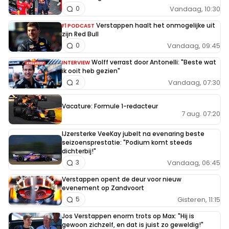
Vandaag, 10:30
0
Verstappen haalt het onmogelijke uit
F1 PODCAST
zijn Red Bull
Vandaag, 09:45
0
Wolff verrast door Antonelli: "Beste wat
INTERVIEW
ik ooit heb gezien"
Vandaag, 07:30
2
Vacature: Formule 1-redacteur
7 aug. 07:20
IJzersterke VeeKay jubelt na evenaring beste
seizoensprestatie: "Podium komt steeds
dichterbij!"
Vandaag, 06:45
3
Verstappen opent de deur voor nieuw
evenement op Zandvoort
Gisteren, 11:15
5
Jos Verstappen enorm trots op Max: "Hij is
gewoon zichzelf, en dat is juist zo geweldig!"