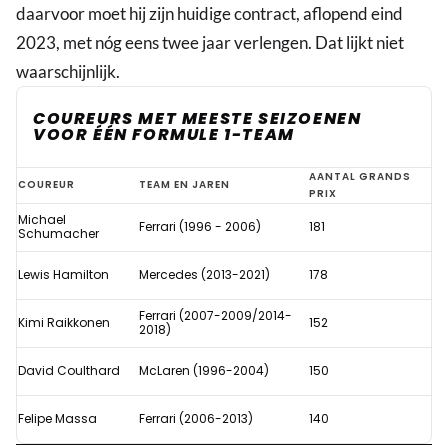
daarvoor moet hij zijn huidige contract, aflopend eind
2023, met nóg eens twee jaar verlengen. Dat lijkt niet
waarschijnlijk.
COUREURS MET MEESTE SEIZOENEN
VOOR ÉÉN FORMULE 1-TEAM
Verstappen
AANTAL GRANDS
COUREUR
TEAM EN JAREN
PRIX
rijdt
Michael
Ferrari (1996 - 2006)
181
met
Schumacher
nieuw
Lewis Hamilton
Mercedes (2013-2021)
178
Red
Ferrari (2007-2009/2014-
Bull-
Kimi Raikkonen
152
2018)
contract
David Coulthard
McLaren (1996-2004)
150
oud
record
Felipe Massa
Ferrari (2006-2013)
140
Schumacher