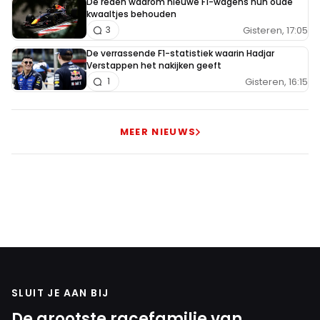
De reden waarom nieuwe F1-wagens hun oude
kwaaltjes behouden
Gisteren, 17:05
3
De verrassende F1-statistiek waarin Hadjar
Verstappen het nakijken geeft
Gisteren, 16:15
1
MEER NIEUWS
SLUIT JE AAN BIJ
De grootste racefamilie van