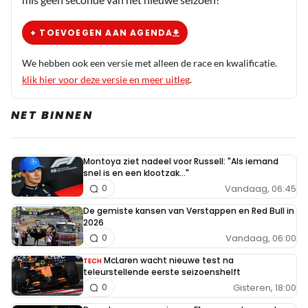
Eerst gaat HAM het record verbreken van SCH: Michael
Schumacher Ferrari (1996 - 2006) - 181 races Lewis
+ TOEVOEGEN AAN AGENDA
Hamilton Mercedes (2013-2021) - 178 (wordt 2023).
We hebben ook een versie met alleen de race en kwalificatie.
Dan zien we wel weer waar de wereld staat ...
klik hier voor deze versie en meer uitleg
.
NET BINNEN
Meepraten? Dat kan! Je hoeft je alleen maar aan te
melden met een RN365-account.
Montoya ziet nadeel voor Russell: "Als iemand
snel is en een klootzak..."
Vandaag, 06:45
0
INLOGGEN
AANMELDEN
De gemiste kansen van Verstappen en Red Bull in
2026
Vandaag, 06:00
0
McLaren wacht nieuwe test na
TECH
teleurstellende eerste seizoenshelft
Gisteren, 18:00
0