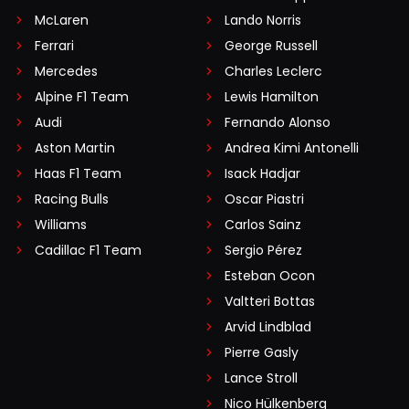
McLaren
Lando Norris
Ferrari
George Russell
Mercedes
Charles Leclerc
Alpine F1 Team
Lewis Hamilton
Audi
Fernando Alonso
Aston Martin
Andrea Kimi Antonelli
Haas F1 Team
Isack Hadjar
Racing Bulls
Oscar Piastri
Williams
Carlos Sainz
Cadillac F1 Team
Sergio Pérez
Esteban Ocon
Valtteri Bottas
Arvid Lindblad
Pierre Gasly
Lance Stroll
Nico Hülkenberg