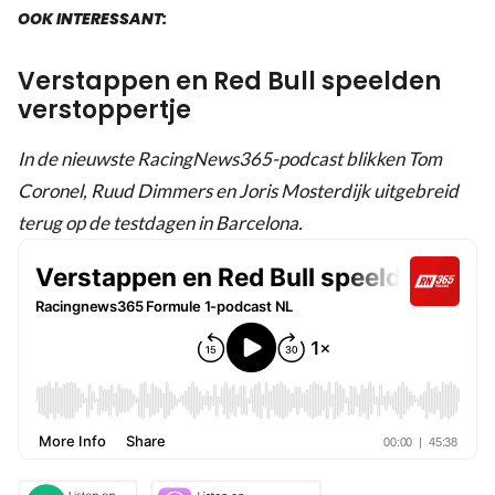
aan
OOK INTERESSANT:
flarden
Verstappen en Red Bull speelden
verstoppertje
In de nieuwste RacingNews365-podcast blikken Tom
Coronel, Ruud Dimmers en Joris Mosterdijk uitgebreid
terug op de testdagen in Barcelona.