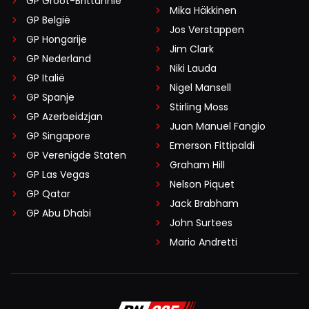
GP Groot-Brittannië
Mika Häkkinen
GP België
Jos Verstappen
GP Hongarije
Jim Clark
GP Nederland
Niki Lauda
GP Italië
Nigel Mansell
GP Spanje
Stirling Moss
GP Azerbeidzjan
Juan Manuel Fangio
GP Singapore
Emerson Fittipaldi
GP Verenigde Staten
Graham Hill
GP Las Vegas
Nelson Piquet
GP Qatar
Jack Brabham
GP Abu Dhabi
John Surtees
Mario Andretti