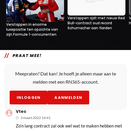
Verstappen rijdt met nieuw Red
V
Bull-contract oud record
h
Verstappen in enorme
Schumacher aan flarden
luxepositie ten opzichte van
zijn Formule 1-concurrenten
10
6
6 mrt. 11:45
3 mrt. 14:00
PRAAT MEE!
Meepraten? Dat kan! Je hoeft je alleen maar aan te
melden met een RN365-account.
INLOGGEN
AANMELDEN
Vtec
3 maart 2022 14:41
Zo’n lang contract zal ook wel wat te maken hebben met