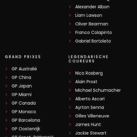
Alexander Albon
Liam Lawson
Oliver Bearman
Franco Colapinto
Gabriel Bortoleto
GRAND PRIXES
LEGENDARISCHE
COUREURS
GP Australië
Nico Rosberg
GP China
Alain Prost
GP Japan
Michael Schumacher
GP Miami
Alberto Ascari
GP Canada
Ayrton Senna
GP Monaco
Gilles Villeneuve
GP Barcelona
James Hunt
GP Oostenrijk
Jackie Stewart