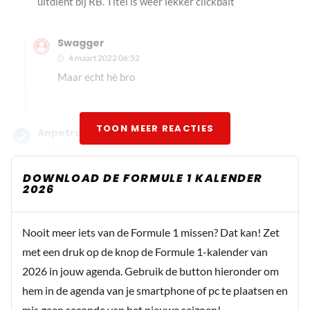
uitdient bij RB. Titel is weer lekker clickbait
Swagger
4 maart 2022 06:52
Maar echt hè bro
TOON MEER REACTIES
Anpetra
3 maart 2022 16:58
De records van Michael waren uit een andere tijd, niet te
DOWNLOAD DE FORMULE 1 KALENDER
vergelijken met de huidige tijd. Om dan over een record
2026
te spreken is onzin.
Nooit meer iets van de Formule 1 missen? Dat kan! Zet
Dit bericht is aangepast op:
3-03
met een druk op de knop de Formule 1-kalender van
2026 in jouw agenda. Gebruik de button hieronder om
Wilard
hem in de agenda van je smartphone of pc te plaatsen en
4 maart 2022 10:51
mis geen seconde van het nieuwe seizoen!