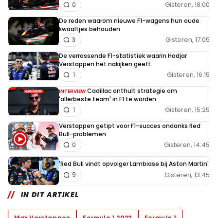
Gisteren, 18:00
0
De reden waarom nieuwe F1-wagens hun oude
kwaaltjes behouden
Gisteren, 17:05
3
De verrassende F1-statistiek waarin Hadjar
Verstappen het nakijken geeft
Gisteren, 16:15
1
Cadillac onthult strategie om
INTERVIEW
'allerbeste team' in F1 te worden
Gisteren, 15:25
1
Verstappen getipt voor F1-succes ondanks Red
Bull-problemen
Gisteren, 14:45
0
'Red Bull vindt opvolger Lambiase bij Aston Martin'
Gisteren, 13:45
9
IN DIT ARTIKEL
Max Verstappen
Formule 1 2022
Formule 1