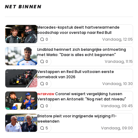
NET BINNEN
Mercedes-kopstuk deelt hartverwarmende
boodschap voor overstap naar Red Bull
Vandaag, 12:05
0
Lindblad herinnert zich belangrijke ontmoeting
met Marko: "Daar is alles echt begonnen"
Vandaag, 11:15
0
Verstappen en Red Bull voltooien eerste
comeback van 2026
Vandaag, 10:30
0
Coronel weigert vergelijking tussen
INTERVIEW
Verstappen en Antonelli: "Nog niet dat niveau"
Vandaag, 09:45
0
Briatore pleit voor ingrijpende wijziging F1-
weekenden
Vandaag, 09:00
5