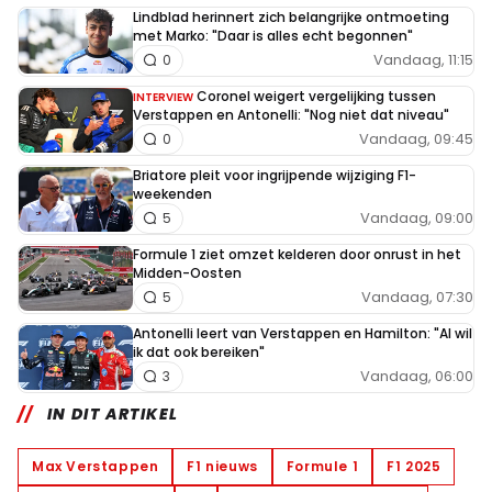
Lindblad herinnert zich belangrijke ontmoeting
met Marko: "Daar is alles echt begonnen"
Vandaag, 11:15
0
Coronel weigert vergelijking tussen
INTERVIEW
Verstappen en Antonelli: "Nog niet dat niveau"
Vandaag, 09:45
0
Briatore pleit voor ingrijpende wijziging F1-
weekenden
Vandaag, 09:00
5
Formule 1 ziet omzet kelderen door onrust in het
Midden-Oosten
Vandaag, 07:30
5
Antonelli leert van Verstappen en Hamilton: "Al wil
ik dat ook bereiken"
Vandaag, 06:00
3
IN DIT ARTIKEL
Max Verstappen
F1 nieuws
Formule 1
F1 2025