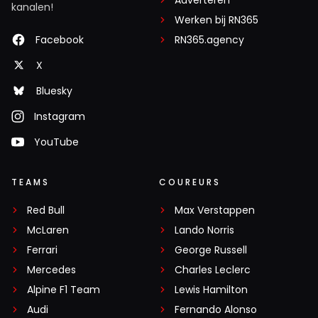
kanalen!
Werken bij RN365
Facebook
RN365.agency
X
Bluesky
Instagram
YouTube
TEAMS
COUREURS
Red Bull
Max Verstappen
McLaren
Lando Norris
Ferrari
George Russell
Mercedes
Charles Leclerc
Alpine F1 Team
Lewis Hamilton
Audi
Fernando Alonso