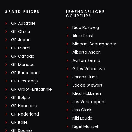
GRAND PRIXES
LEGENDARISCHE
COUREURS
GP Australië
Nico Rosberg
GP China
Alain Prost
GP Japan
Michael Schumacher
GP Miami
Alberto Ascari
GP Canada
Ayrton Senna
GP Monaco
Gilles Villeneuve
GP Barcelona
James Hunt
GP Oostenrijk
Jackie Stewart
GP Groot-Brittannië
Mika Häkkinen
GP België
Jos Verstappen
GP Hongarije
Jim Clark
GP Nederland
Niki Lauda
GP Italië
Nigel Mansell
GP Spanje