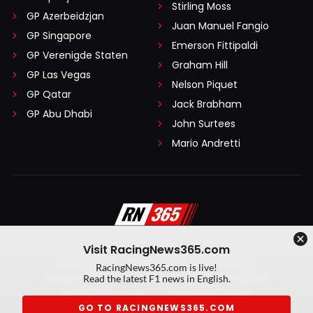
Stirling Moss
GP Azerbeidzjan
Juan Manuel Fangio
GP Singapore
Emerson Fittipaldi
GP Verenigde Staten
Graham Hill
GP Las Vegas
Nelson Piquet
GP Qatar
Jack Brabham
GP Abu Dhabi
John Surtees
Mario Andretti
Visit RacingNews365.com
Disclaimer
Algemene voorwaarden
RacingNews365.com is live!
Privacy Policy
Created by On Your Marks
Read the latest F1 news in English.
Privacy manager
Kansspeluitingen
GO TO RACINGNEWS365.COM