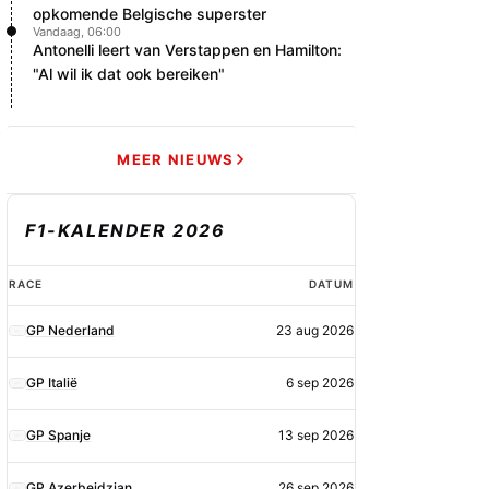
opkomende Belgische superster
Vandaag, 06:00
Antonelli leert van Verstappen en Hamilton:
"Al wil ik dat ook bereiken"
MEER NIEUWS
F1-KALENDER 2026
F1-
RACE
DATUM
kalender
GP Nederland
23 aug 2026
2026
GP Italië
6 sep 2026
GP Spanje
13 sep 2026
GP Azerbeidzjan
26 sep 2026