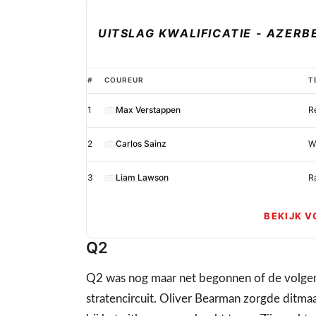
UITSLAG KWALIFICATIE - AZERB
Verstappen
#
COUREUR
T
stormt
1
Max Verstappen
R
naar
sensationele
2
Carlos Sainz
W
pole
in
3
Liam Lawson
R
doldwaze
kwalificatie
BEKIJK V
Baku
Q2
Q2 was nog maar net begonnen of de volgend
stratencircuit. Oliver Bearman zorgde ditma