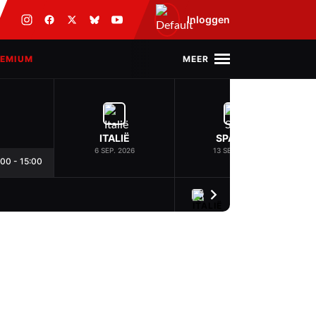
Inloggen
MEER
REMIUM
ITALIË
SPANJE
6 SEP. 2026
13 SEP. 2026
:00
-
15:00