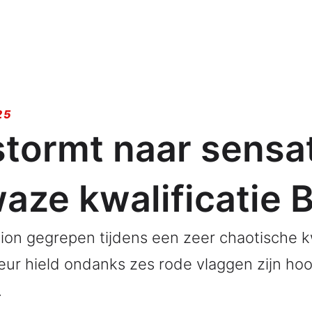
25
tormt naar sensa
waze kwalificatie 
on gegrepen tijdens een zeer chaotische kwa
eur hield ondanks zes rode vlaggen zijn hoo
.