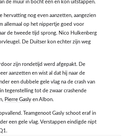
an de muur in bocht één en kon uitstappen.
de hervatting nog even aanzetten, aangezien
m allemaal op het nippertje goed voor
 naar de tweede tijd sprong. Nico Hulkenberg
orvleugel. De Duitser kon echter zijn weg
rdoor zijn rondetijd werd afgepakt. De
 aanzetten en wist al dat hij naar de
nder een dubbele gele vlag na de crash van
 in tegenstelling tot de zwaar crashende
n,
Pierre Gasly
en Albon.
opvallend. Teamgenoot Gasly schoot eraf in
nder een gele vlag. Verstappen eindigde nipt
 Q1.