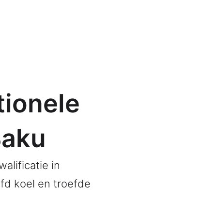
tionele
Baku
lificatie in
fd koel en troefde