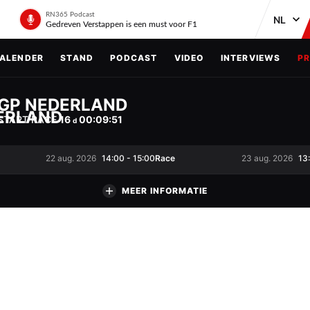
RN365 Podcast
Gedreven Verstappen is een must voor F1
ALENDER
STAND
PODCAST
VIDEO
INTERVIEWS
P
GP NEDERLAND
START RACE
16
00
:
09
:
51
d
Race
22 aug. 2026
14:00
-
15:00
23 aug. 2026
13
MEER INFORMATIE