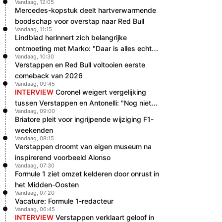
Vandaag, 12:05
Mercedes-kopstuk deelt hartverwarmende
boodschap voor overstap naar Red Bull
Vandaag, 11:15
Lindblad herinnert zich belangrijke
ontmoeting met Marko: "Daar is alles echt
Vandaag, 10:30
begonnen"
Verstappen en Red Bull voltooien eerste
comeback van 2026
Vandaag, 09:45
INTERVIEW
Coronel weigert vergelijking
tussen Verstappen en Antonelli: "Nog niet
Vandaag, 09:00
dat niveau"
Briatore pleit voor ingrijpende wijziging F1-
weekenden
Vandaag, 08:15
Verstappen droomt van eigen museum na
inspirerend voorbeeld Alonso
Vandaag, 07:30
Formule 1 ziet omzet kelderen door onrust in
het Midden-Oosten
Vandaag, 07:20
Vacature: Formule 1-redacteur
Vandaag, 06:45
INTERVIEW
Verstappen verklaart geloof in