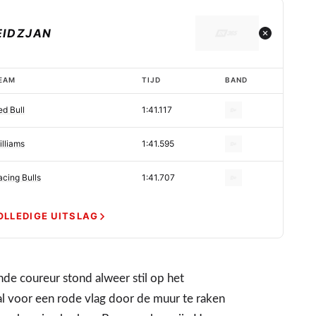
EIDZJAN
EAM
TIJD
BAND
ed Bull
1:41.117
illiams
1:41.595
acing Bulls
1:41.707
OLLEDIGE UITSLAG
e coureur stond alweer stil op het
al voor een rode vlag door de muur te raken