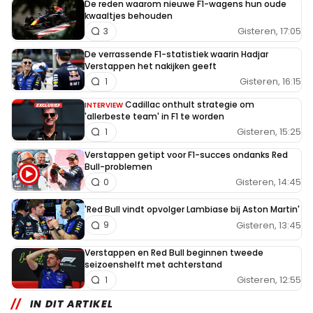
De reden waarom nieuwe F1-wagens hun oude
kwaaltjes behouden
Gisteren, 17:05
3
De verrassende F1-statistiek waarin Hadjar
Verstappen het nakijken geeft
Gisteren, 16:15
1
Cadillac onthult strategie om
INTERVIEW
'allerbeste team' in F1 te worden
Gisteren, 15:25
1
Verstappen getipt voor F1-succes ondanks Red
Bull-problemen
Gisteren, 14:45
0
'Red Bull vindt opvolger Lambiase bij Aston Martin'
Gisteren, 13:45
9
Verstappen en Red Bull beginnen tweede
seizoenshelft met achterstand
Gisteren, 12:55
1
IN DIT ARTIKEL