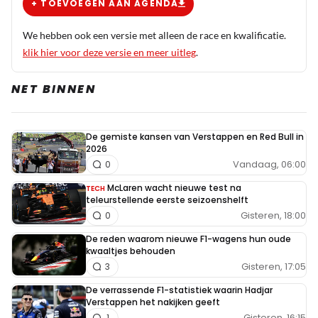
+ TOEVOEGEN AAN AGENDA
We hebben ook een versie met alleen de race en kwalificatie.
klik hier voor deze versie en meer uitleg
.
NET BINNEN
De gemiste kansen van Verstappen en Red Bull in
2026
Vandaag, 06:00
0
McLaren wacht nieuwe test na
TECH
teleurstellende eerste seizoenshelft
Gisteren, 18:00
0
De reden waarom nieuwe F1-wagens hun oude
kwaaltjes behouden
Gisteren, 17:05
3
De verrassende F1-statistiek waarin Hadjar
Verstappen het nakijken geeft
Gisteren, 16:15
1