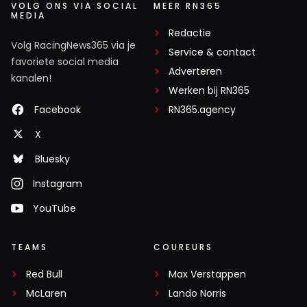
VOLG ONS VIA SOCIAL
MEER RN365
MEDIA
Redactie
Volg RacingNews365 via je
Service & contact
favoriete social media
Adverteren
kanalen!
Werken bij RN365
Facebook
RN365.agency
X
Bluesky
Instagram
YouTube
TEAMS
COUREURS
Red Bull
Max Verstappen
McLaren
Lando Norris