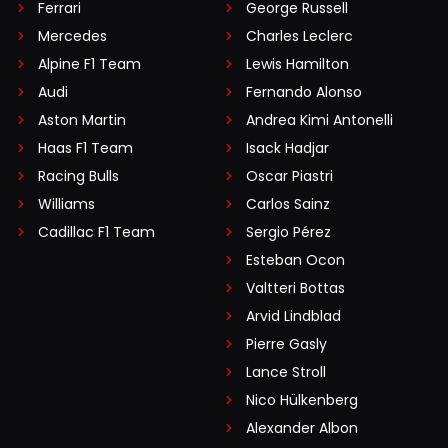
Ferrari
George Russell
Mercedes
Charles Leclerc
Alpine F1 Team
Lewis Hamilton
Audi
Fernando Alonso
Aston Martin
Andrea Kimi Antonelli
Haas F1 Team
Isack Hadjar
Racing Bulls
Oscar Piastri
Williams
Carlos Sainz
Cadillac F1 Team
Sergio Pérez
Esteban Ocon
Valtteri Bottas
Arvid Lindblad
Pierre Gasly
Lance Stroll
Nico Hülkenberg
Alexander Albon