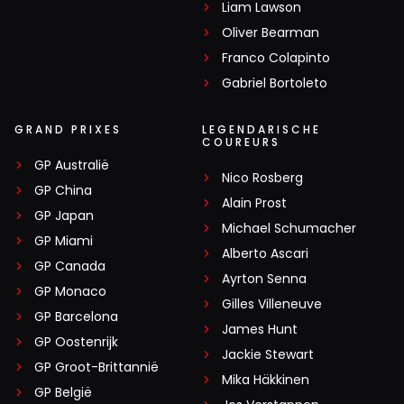
Liam Lawson
Oliver Bearman
Franco Colapinto
Gabriel Bortoleto
GRAND PRIXES
LEGENDARISCHE
COUREURS
GP Australië
Nico Rosberg
GP China
Alain Prost
GP Japan
Michael Schumacher
GP Miami
Alberto Ascari
GP Canada
Ayrton Senna
GP Monaco
Gilles Villeneuve
GP Barcelona
James Hunt
GP Oostenrijk
Jackie Stewart
GP Groot-Brittannië
Mika Häkkinen
GP België