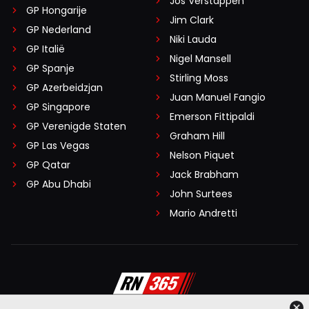
Jos Verstappen
GP Hongarije
Jim Clark
GP Nederland
Niki Lauda
GP Italië
Nigel Mansell
GP Spanje
Stirling Moss
GP Azerbeidzjan
Juan Manuel Fangio
GP Singapore
Emerson Fittipaldi
GP Verenigde Staten
Graham Hill
GP Las Vegas
Nelson Piquet
GP Qatar
Jack Brabham
GP Abu Dhabi
John Surtees
Mario Andretti