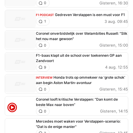
Gisteren, 16:30
0
Gedreven Verstappen is een must voor F1
F1 PODCAST
3 aug. 09:45
1
Coronel onverbiddelijk over titelambities Russell: "Slik
het nou maar gewoon"
Gisteren, 15:00
0
F1-baas klapt uit de school over toekennen GP aan
Zandvoort
4 aug. 12:55
9
Honda trots op ommekeer na 'grote schok'
INTERVIEW
aan begin Aston Martin-avontuur
Gisteren, 15:45
0
Coronel looft kritische Verstappen: “Dan komt de
beste Max naar boven”
Gisteren, 14:15
0
Mercedes moet waken voor Verstappen-scenario:
"Dat is de enige manier"