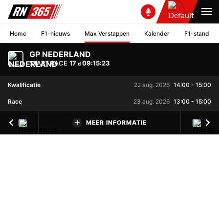
Home
F1-nieuws
Max Verstappen
Kalender
F1-stand
GP NEDERLAND
START RACE
17
09
:
15
:
22
d
Kwalificatie
22 aug. 2026
14:00
-
15:00
Race
23 aug. 2026
13:00
-
15:00
MEER INFORMATIE