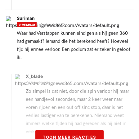
Suriman
8 mei 14:22
PREMIUM
Waar had Verstappen kunnen eindigen als hij geen 360
had gemaakt? Iemand die het berekend heeft? Hoeveel
tijd hij ermee verloor. Een podium zat er zeker in geloof
ik.
X_blade
8 mei 14:31
Zo simpel is dat niet, door die spin verloor hij maar
een handjevol seconden, maar 2 keer weer naar
voren rijden en een out off sinc stop, daar is het
verlies lastiger van te berekenen. Niemand weet
immers welke tijden hij had gereden als hij niet in
verkeer zou zitten.
TOON MEER REACTIES