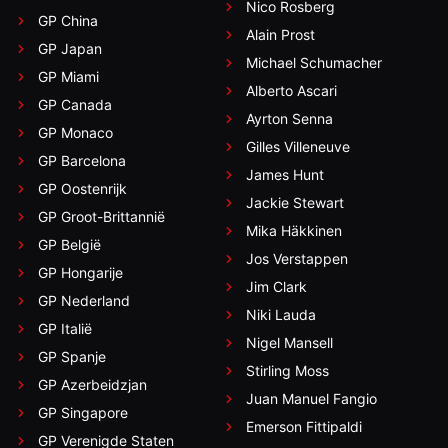
Nico Rosberg
GP China
Alain Prost
GP Japan
Michael Schumacher
GP Miami
Alberto Ascari
GP Canada
Ayrton Senna
GP Monaco
Gilles Villeneuve
GP Barcelona
James Hunt
GP Oostenrijk
Jackie Stewart
GP Groot-Brittannië
Mika Häkkinen
GP België
Jos Verstappen
GP Hongarije
Jim Clark
GP Nederland
Niki Lauda
GP Italië
Nigel Mansell
GP Spanje
Stirling Moss
GP Azerbeidzjan
Juan Manuel Fangio
GP Singapore
Emerson Fittipaldi
GP Verenigde Staten