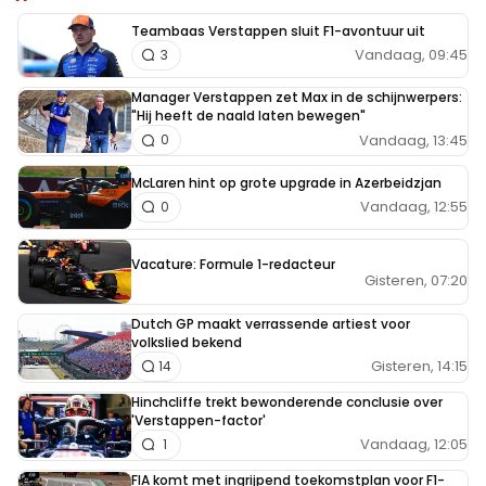
Teambaas Verstappen sluit F1-avontuur uit
Vandaag, 09:45
3
Manager Verstappen zet Max in de schijnwerpers:
"Hij heeft de naald laten bewegen"
Vandaag, 13:45
0
McLaren hint op grote upgrade in Azerbeidzjan
Vandaag, 12:55
0
Vacature: Formule 1-redacteur
Gisteren, 07:20
Dutch GP maakt verrassende artiest voor
volkslied bekend
Gisteren, 14:15
14
Hinchcliffe trekt bewonderende conclusie over
'Verstappen-factor'
Vandaag, 12:05
1
FIA komt met ingrijpend toekomstplan voor F1-