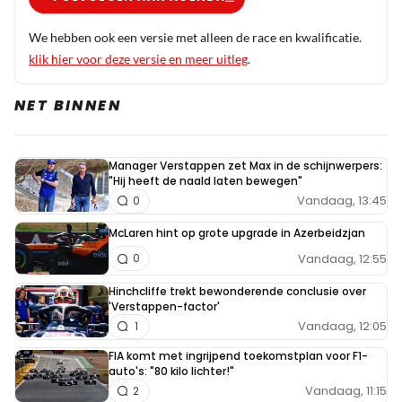
Een overzicht van de beste tijden per bandtype per
coureur zou nuttiger zijn
We hebben ook een versie met alleen de race en kwalificatie.
klik hier voor deze versie en meer uitleg
.
TheButcher
NET BINNEN
1 maart 2020 18:46
Eens. @Redactie: is dit mogelijk? Ben zeer benieuwd.
Met name, omdat de coureurs op de harde band
Manager Verstappen zet Max in de schijnwerpers:
minder aan het sandbaggen zijn.
"Hij heeft de naald laten bewegen"
Vandaag, 13:45
0
McLaren hint op grote upgrade in Azerbeidzjan
AvW010
Vandaag, 12:55
0
29 februari 2020 17:13
Toch vraag ik me af. Is het elke dag dezelfde auto. En van
Hinchcliffe trekt bewonderende conclusie over
'Verstappen-factor'
wie is die auto dan waarmee ze de trainingsweek rijden.
Vandaag, 12:05
1
Of maken ze 2 compleet nieuwe wagens na de testweek.
FIA komt met ingrijpend toekomstplan voor F1-
auto's: "80 kilo lichter!"
Vandaag, 11:15
2