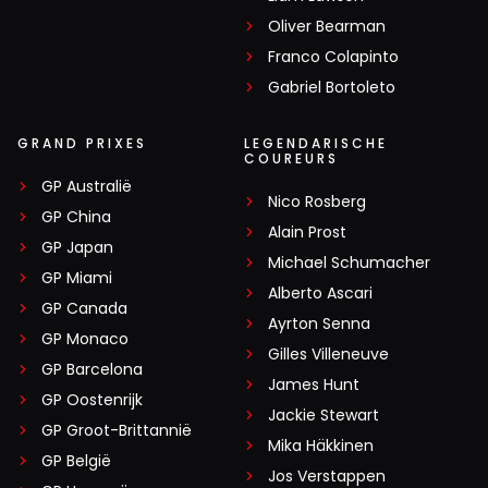
Oliver Bearman
Franco Colapinto
Gabriel Bortoleto
GRAND PRIXES
LEGENDARISCHE
COUREURS
GP Australië
Nico Rosberg
GP China
Alain Prost
GP Japan
Michael Schumacher
GP Miami
Alberto Ascari
GP Canada
Ayrton Senna
GP Monaco
Gilles Villeneuve
GP Barcelona
James Hunt
GP Oostenrijk
Jackie Stewart
GP Groot-Brittannië
Mika Häkkinen
GP België
Jos Verstappen