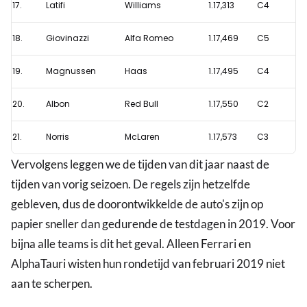
17.
Latifi
Williams
1.17,313
C4
18.
Giovinazzi
Alfa Romeo
1.17,469
C5
19.
Magnussen
Haas
1.17,495
C4
20.
Albon
Red Bull
1.17,550
C2
21.
Norris
McLaren
1.17,573
C3
Vervolgens leggen we de tijden van dit jaar naast de
tijden van vorig seizoen. De regels zijn hetzelfde
gebleven, dus de doorontwikkelde de auto's zijn op
papier sneller dan gedurende de testdagen in 2019. Voor
bijna alle teams is dit het geval. Alleen Ferrari en
AlphaTauri wisten hun rondetijd van februari 2019 niet
aan te scherpen.