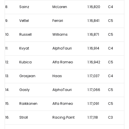
8.
Sainz
McLaren
1.16,820
C4
9.
Vettel
Ferrari
1.16,841
C5
10.
Russell
Williams
1.16,871
C5
11.
Kvyat
AlphaTauri
1.16,914
C4
12.
Kubica
Alfa Romeo
1.16,942
C5
13.
Grosjean
Haas
1.17,037
C4
14.
Gasly
AlphaTauri
1.17,066
C5
15.
Raikkonen
Alfa Romeo
1.17,091
C5
16.
Stroll
Racing Point
1.17,118
C3