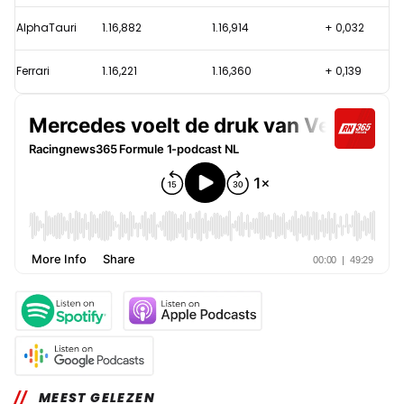
AlphaTauri
1.16,882
1.16,914
+ 0,032
Ferrari
1.16,221
1.16,360
+ 0,139
MEEST GELEZEN