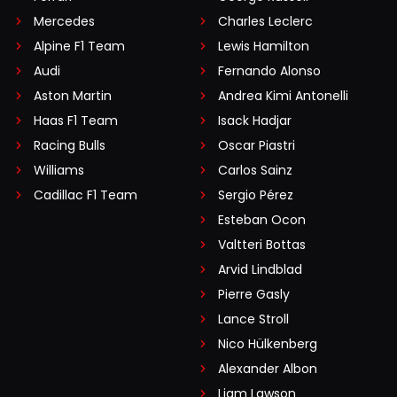
Mercedes
Charles Leclerc
Alpine F1 Team
Lewis Hamilton
Audi
Fernando Alonso
Aston Martin
Andrea Kimi Antonelli
Haas F1 Team
Isack Hadjar
Racing Bulls
Oscar Piastri
Williams
Carlos Sainz
Cadillac F1 Team
Sergio Pérez
Esteban Ocon
Valtteri Bottas
Arvid Lindblad
Pierre Gasly
Lance Stroll
Nico Hülkenberg
Alexander Albon
Liam Lawson