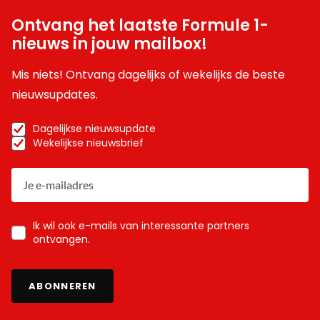
Ontvang het laatste Formule 1-
Meepraten? Dat kan! Je hoeft je alleen maar aan te
nieuws in jouw mailbox!
melden met een RN365-account.
Mis niets! Ontvang dagelijks of wekelijks de beste
nieuwsupdates.
INLOGGEN
AANMELDEN
Dagelijkse nieuwsupdate
Wekelijkse nieuwsbrief
Ik wil ook e-mails van interessante partners
ontvangen.
ABONNEREN