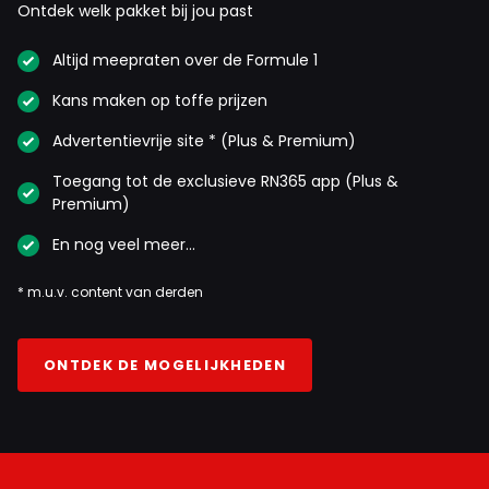
Ontdek welk pakket bij jou past
Altijd meepraten over de Formule 1
Bri123
29 februari 2020 20:41
Kans maken op toffe prijzen
Er is geen 1.15 gereden
Advertentievrije site * (Plus & Premium)
Beastmode
Toegang tot de exclusieve RN365 app (Plus &
Premium)
29 februari 2020 23:23
Hz niet dan?????
En nog veel meer…
* m.u.v. content van derden
Alois Verlinden
1 maart 2020 11:36
ONTDEK DE MOGELIJKHEDEN
Ja hoor en als max tijdens die snelste ronde niet in zijn
neus had moeten peuteren had hij er nog 6 seconden af
gedaan