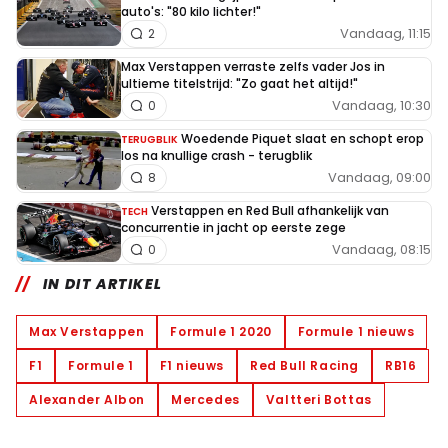
auto's: "80 kilo lichter!"
Vandaag, 11:15
2
Max Verstappen verraste zelfs vader Jos in
ultieme titelstrijd: "Zo gaat het altijd!"
Vandaag, 10:30
0
Woedende Piquet slaat en schopt erop
TERUGBLIK
los na knullige crash - terugblik
Vandaag, 09:00
8
Verstappen en Red Bull afhankelijk van
TECH
concurrentie in jacht op eerste zege
Vandaag, 08:15
0
IN DIT ARTIKEL
Max Verstappen
Formule 1 2020
Formule 1 nieuws
F1
Formule 1
F1 nieuws
Red Bull Racing
RB16
Alexander Albon
Mercedes
Valtteri Bottas