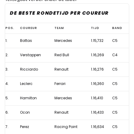
DE BESTE RONDETIJD PER COUREUR
Verstappens
POS.
COUREUR
TEAM
TIJD
BAND
snelste
1.
Bottas
Mercedes
1.15,732
C5
rondetijd
in
2.
Verstappen
Red Bull
1.16,269
C4
theorie
de
3.
Ricciardo
Renault
1.16,276
C5
beste
4.
Leclerc
Ferrari
1.16,360
C5
van
de
5.
Hamilton
Mercedes
1.16,410
C5
testweken
6.
Ocon
Renault
1.16,433
C5
7.
Perez
Racing Point
1.16,634
C5