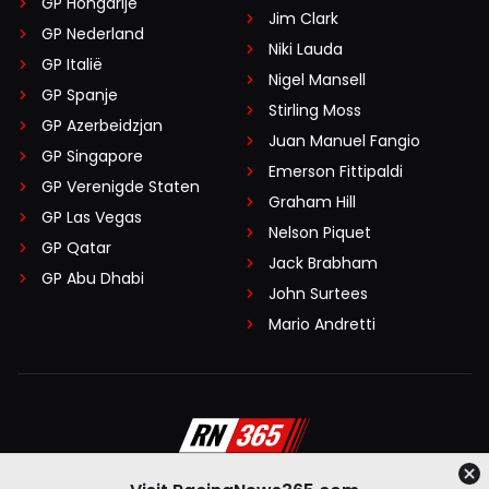
GP Hongarije
Jim Clark
GP Nederland
Niki Lauda
GP Italië
Nigel Mansell
GP Spanje
Stirling Moss
GP Azerbeidzjan
Juan Manuel Fangio
GP Singapore
Emerson Fittipaldi
GP Verenigde Staten
Graham Hill
GP Las Vegas
Nelson Piquet
GP Qatar
Jack Brabham
GP Abu Dhabi
John Surtees
Mario Andretti