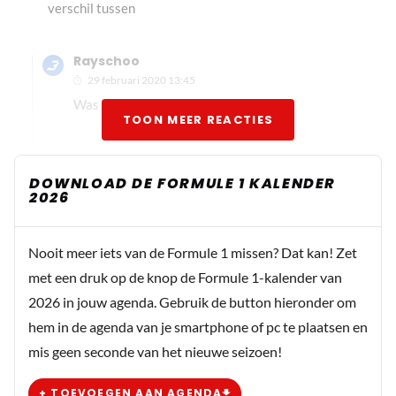
verschil tussen
Rayschoo
29 februari 2020 13:45
Was mij ook al opgevallen.
TOON MEER REACTIES
Vince78
DOWNLOAD DE FORMULE 1 KALENDER
2026
29 februari 2020 13:34
Mooi overzicht. Kkeine opmerking, de tijd van Bottas in
het overzichtje klopt niet. Het is een 1.15.732 en geen
Nooit meer iets van de Formule 1 missen? Dat kan! Zet
1.15.372 .want dan zouden we ons wel zorgen moeten
met een druk op de knop de Formule 1-kalender van
maken over het gat tussen RB en Mercedes. :)
2026 in jouw agenda. Gebruik de button hieronder om
hem in de agenda van je smartphone of pc te plaatsen en
mis geen seconde van het nieuwe seizoen!
Boboost
29 februari 2020 14:46
+ TOEVOEGEN AAN AGENDA