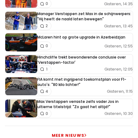
Gisteren, 14:35
0
Manager Verstappen zet Max in de schijnwerpers:
"Hij heeft de naald laten bewegen"
Gisteren, 13:45
2
McLaren hint op grote upgrade in Azerbeidzjan
Gisteren, 12:55
0
Hinchcliffe trekt bewonderende conclusie over
'Verstappen-factor'
Gisteren, 12:05
1
FIA komt met ingrijpend toekomstplan voor F1-
auto's: "80 kilo lichter!"
Gisteren, 11:15
4
Max Verstappen verraste zelfs vader Jos in
ultieme titelstrijd: "Zo gaat het altijd!"
Gisteren, 10:30
0
MEER NIEUWS