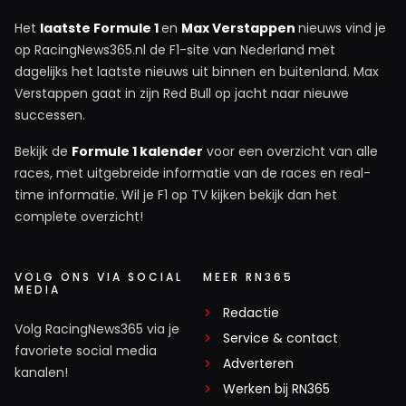
Het
laatste Formule 1
en
Max Verstappen
nieuws vind je
op RacingNews365.nl de F1-site van Nederland met
dagelijks het laatste nieuws uit binnen en buitenland. Max
Verstappen gaat in zijn Red Bull op jacht naar nieuwe
successen.
Bekijk de
Formule 1 kalender
voor een overzicht van alle
races, met uitgebreide informatie van de races en real-
time informatie. Wil je F1 op TV kijken bekijk dan het
complete overzicht!
VOLG ONS VIA SOCIAL
MEER RN365
MEDIA
Redactie
Volg RacingNews365 via je
Service & contact
favoriete social media
Adverteren
kanalen!
Werken bij RN365