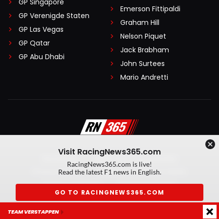
GP Singapore
Emerson Fittipaldi
GP Verenigde Staten
Graham Hill
GP Las Vegas
Nelson Piquet
GP Qatar
Jack Brabham
GP Abu Dhabi
John Surtees
Mario Andretti
Visit RacingNews365.com
Disclaimer
Algemene voorwaarden
RacingNews365.com is live!
Privacy Policy
Created by On Your Marks
Read the latest F1 news in English.
Privacy manager
Kansspeluitingen
GO TO RACINGNEWS365.COM
© 2026 RacingNews365. Alle rechten voorbehouden
TEAM VERSTAPPEN
Don't show again