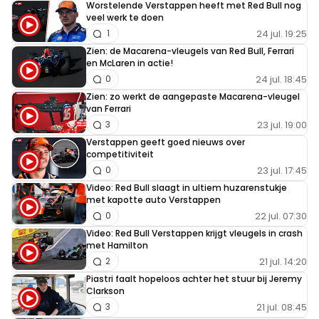
Worstelende Verstappen heeft met Red Bull nog
veel werk te doen
24 jul. 19:25
1
Zien: de Macarena-vleugels van Red Bull, Ferrari
en McLaren in actie!
24 jul. 18:45
0
Zien: zo werkt de aangepaste Macarena-vleugel
van Ferrari
23 jul. 19:00
3
Verstappen geeft goed nieuws over
competitiviteit
23 jul. 17:45
0
Video: Red Bull slaagt in ultiem huzarenstukje
met kapotte auto Verstappen
22 jul. 07:30
0
Video: Red Bull Verstappen krijgt vleugels in crash
met Hamilton
21 jul. 14:20
2
Piastri faalt hopeloos achter het stuur bij Jeremy
Clarkson
21 jul. 08:45
3