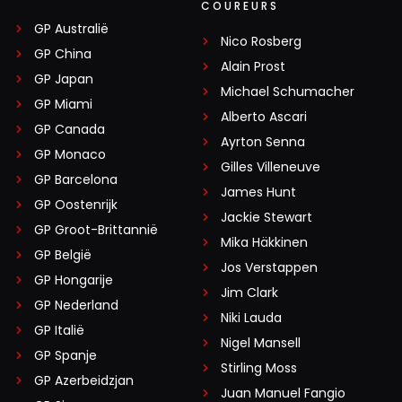
COUREURS
GP Australië
Nico Rosberg
GP China
Alain Prost
GP Japan
Michael Schumacher
GP Miami
Alberto Ascari
GP Canada
Ayrton Senna
GP Monaco
Gilles Villeneuve
GP Barcelona
James Hunt
GP Oostenrijk
Jackie Stewart
GP Groot-Brittannië
Mika Häkkinen
GP België
Jos Verstappen
GP Hongarije
Jim Clark
GP Nederland
Niki Lauda
GP Italië
Nigel Mansell
GP Spanje
Stirling Moss
GP Azerbeidzjan
Juan Manuel Fangio