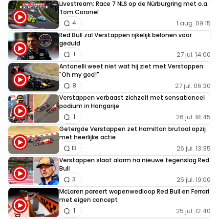
Livestream: Race 7 NLS op de Nürburgring met o.a.
Tom Coronel
1 aug. 09:15
4
Red Bull zal Verstappen rijkelijk belonen voor
geduld
27 jul. 14:00
1
Antonelli weet niet wat hij ziet met Verstappen:
"Oh my god!"
27 jul. 06:30
8
Verstappen verbaast zichzelf met sensationeel
podium in Hongarije
26 jul. 18:45
1
Getergde Verstappen zet Hamilton brutaal opzij
met heerlijke actie
26 jul. 13:35
13
Verstappen slaat alarm na nieuwe tegenslag Red
Bull
25 jul. 19:00
3
McLaren pareert wapenwedloop Red Bull en Ferrari
met eigen concept
25 jul. 12:40
1