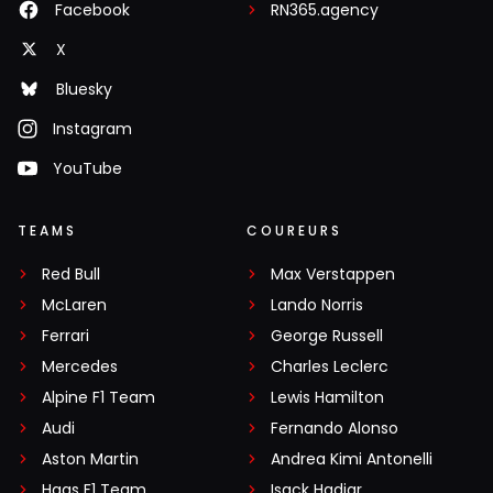
Facebook
RN365.agency
X
Bluesky
Instagram
YouTube
TEAMS
COUREURS
Red Bull
Max Verstappen
McLaren
Lando Norris
Ferrari
George Russell
Mercedes
Charles Leclerc
Alpine F1 Team
Lewis Hamilton
Audi
Fernando Alonso
Aston Martin
Andrea Kimi Antonelli
Haas F1 Team
Isack Hadjar