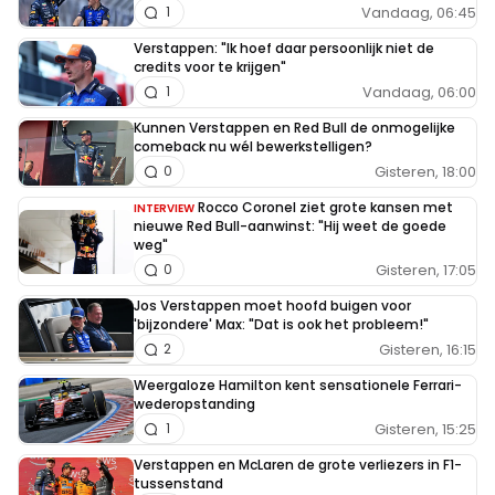
Vandaag, 06:45
1
Verstappen: "Ik hoef daar persoonlijk niet de
credits voor te krijgen"
Vandaag, 06:00
1
Kunnen Verstappen en Red Bull de onmogelijke
comeback nu wél bewerkstelligen?
Gisteren, 18:00
0
Rocco Coronel ziet grote kansen met
INTERVIEW
nieuwe Red Bull-aanwinst: "Hij weet de goede
weg"
Gisteren, 17:05
0
Jos Verstappen moet hoofd buigen voor
'bijzondere' Max: "Dat is ook het probleem!"
Gisteren, 16:15
2
Weergaloze Hamilton kent sensationele Ferrari-
wederopstanding
Gisteren, 15:25
1
Verstappen en McLaren de grote verliezers in F1-
tussenstand