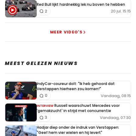
Red Bull lijkt hardnekkig lek nu boven te hebben
20 jul. 15:15
2
MEER VIDEO'S
MEEST GELEZEN NIEUWS
IndyCar-coureur dolt: "Ik heb gehoord dat
Verstappen hierheen zou komen!"
Vandaag, 08:15
0
Russell waarschuwt Mercedes voor
INTERVIEW
'gemakzucht' in strijd met concurrentie
Vandaag, 07:30
3
Hadjar diep onder de indruk van Verstappen:
"Geef hem vier wielen en hij levert"