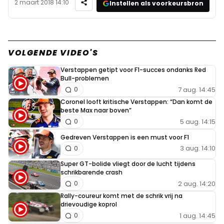
2 maart 2018 14:10
Instellen als voorkeursbron
VOLGENDE VIDEO'S
Verstappen getipt voor F1-succes ondanks Red
Bull-problemen
7 aug. 14:45
0
Coronel looft kritische Verstappen: “Dan komt de
beste Max naar boven”
5 aug. 14:15
0
Gedreven Verstappen is een must voor F1
3 aug. 14:10
0
Super GT-bolide vliegt door de lucht tijdens
schrikbarende crash
2 aug. 14:20
0
Rally-coureur komt met de schrik vrij na
drievoudige koprol
1 aug. 14:45
0