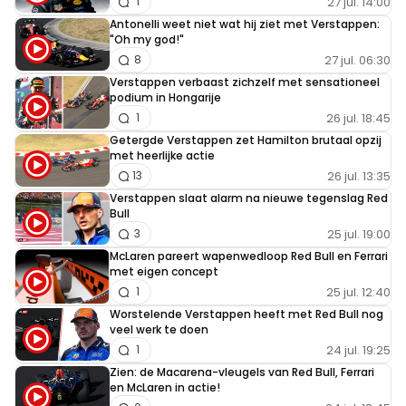
27 jul. 14:00
1
Antonelli weet niet wat hij ziet met Verstappen:
"Oh my god!"
27 jul. 06:30
8
Verstappen verbaast zichzelf met sensationeel
podium in Hongarije
26 jul. 18:45
1
Getergde Verstappen zet Hamilton brutaal opzij
met heerlijke actie
26 jul. 13:35
13
Verstappen slaat alarm na nieuwe tegenslag Red
Bull
25 jul. 19:00
3
McLaren pareert wapenwedloop Red Bull en Ferrari
met eigen concept
25 jul. 12:40
1
Worstelende Verstappen heeft met Red Bull nog
veel werk te doen
24 jul. 19:25
1
Zien: de Macarena-vleugels van Red Bull, Ferrari
en McLaren in actie!