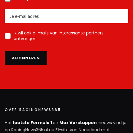
Ik wil ook e-mails van interessante partners
ontvangen.
ABONNEREN
OVER RACINGNEWS365
Het
laatste Formule 1
en
Max Verstappen
nieuws vind je
op RacingNews365.nl de F1-site van Nederland met