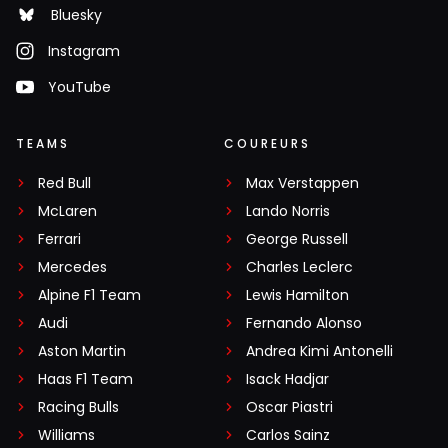
Bluesky
Instagram
YouTube
TEAMS
COUREURS
Red Bull
Max Verstappen
McLaren
Lando Norris
Ferrari
George Russell
Mercedes
Charles Leclerc
Alpine F1 Team
Lewis Hamilton
Audi
Fernando Alonso
Aston Martin
Andrea Kimi Antonelli
Haas F1 Team
Isack Hadjar
Racing Bulls
Oscar Piastri
Williams
Carlos Sainz