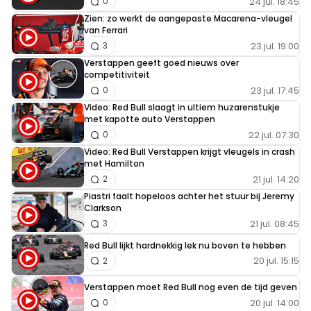
24 jul. 18:45
0
Zien: zo werkt de aangepaste Macarena-vleugel
van Ferrari
23 jul. 19:00
3
Verstappen geeft goed nieuws over
competitiviteit
23 jul. 17:45
0
Video: Red Bull slaagt in ultiem huzarenstukje
met kapotte auto Verstappen
22 jul. 07:30
0
Video: Red Bull Verstappen krijgt vleugels in crash
met Hamilton
21 jul. 14:20
2
Piastri faalt hopeloos achter het stuur bij Jeremy
Clarkson
21 jul. 08:45
3
Red Bull lijkt hardnekkig lek nu boven te hebben
20 jul. 15:15
2
Verstappen moet Red Bull nog even de tijd geven
20 jul. 14:00
0