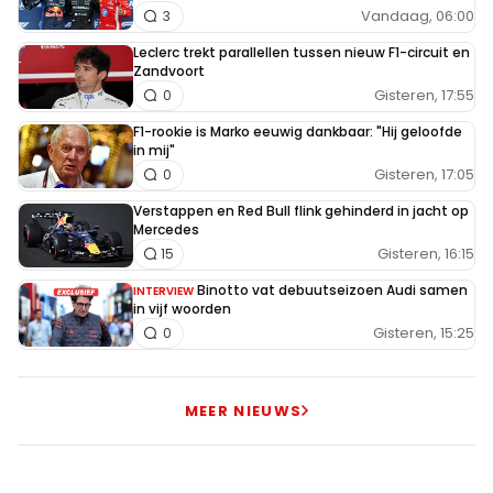
Vandaag, 06:00
3
Leclerc trekt parallellen tussen nieuw F1-circuit en
Zandvoort
Gisteren, 17:55
0
F1-rookie is Marko eeuwig dankbaar: "Hij geloofde
in mij"
Gisteren, 17:05
0
Verstappen en Red Bull flink gehinderd in jacht op
Mercedes
Gisteren, 16:15
15
Binotto vat debuutseizoen Audi samen
INTERVIEW
in vijf woorden
Gisteren, 15:25
0
MEER NIEUWS