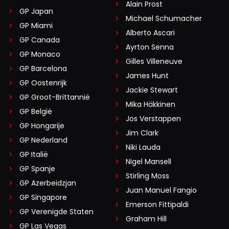
Alain Prost
GP Japan
Michael Schumacher
GP Miami
Alberto Ascari
GP Canada
Ayrton Senna
GP Monaco
Gilles Villeneuve
GP Barcelona
James Hunt
GP Oostenrijk
Jackie Stewart
GP Groot-Brittannië
Mika Häkkinen
GP België
Jos Verstappen
GP Hongarije
Jim Clark
GP Nederland
Niki Lauda
GP Italië
Nigel Mansell
GP Spanje
Stirling Moss
GP Azerbeidzjan
Juan Manuel Fangio
GP Singapore
Emerson Fittipaldi
GP Verenigde Staten
Graham Hill
GP Las Vegas