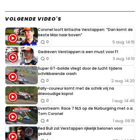
VOLGENDE VIDEO'S
Coronel looft kritische Verstappen: “Dan komt de
beste Max naar boven”
5 aug. 14:15
0
Gedreven Verstappen is een must voor F1
3 aug. 14:10
0
Super GT-bolide vliegt door de lucht tijdens
schrikbarende crash
2 aug. 14:20
0
Rally-coureur komt met de schrik vrij na
drievoudige koprol
1 aug. 14:45
0
Livestream: Race 7 NLS op de Nürburgring met o.a.
Tom Coronel
1 aug. 09:15
4
Red Bull zal Verstappen rijkelijk belonen voor
geduld