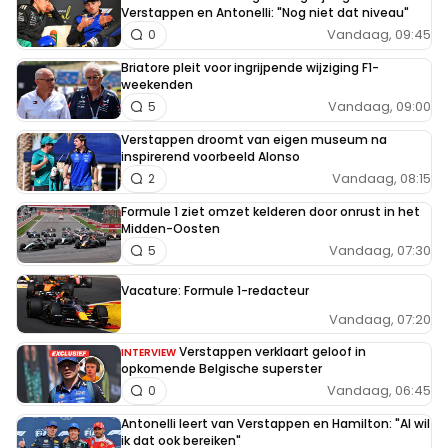
Verstappen en Antonelli: "Nog niet dat niveau"
Vandaag, 09:45
0
Briatore pleit voor ingrijpende wijziging F1-
weekenden
Vandaag, 09:00
5
Verstappen droomt van eigen museum na
inspirerend voorbeeld Alonso
Vandaag, 08:15
2
Formule 1 ziet omzet kelderen door onrust in het
Midden-Oosten
Vandaag, 07:30
5
Vacature: Formule 1-redacteur
Vandaag, 07:20
Verstappen verklaart geloof in
INTERVIEW
opkomende Belgische superster
Vandaag, 06:45
0
Antonelli leert van Verstappen en Hamilton: "Al wil
ik dat ook bereiken"