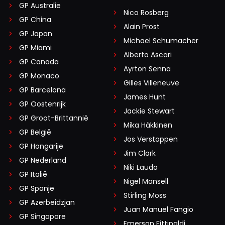
GP Australië
Nico Rosberg
GP China
Alain Prost
GP Japan
Michael Schumacher
GP Miami
Alberto Ascari
GP Canada
Ayrton Senna
GP Monaco
Gilles Villeneuve
GP Barcelona
James Hunt
GP Oostenrijk
Jackie Stewart
GP Groot-Brittannië
Mika Häkkinen
GP België
Jos Verstappen
GP Hongarije
Jim Clark
GP Nederland
Niki Lauda
GP Italië
Nigel Mansell
GP Spanje
Stirling Moss
GP Azerbeidzjan
Juan Manuel Fangio
GP Singapore
Emerson Fittipaldi