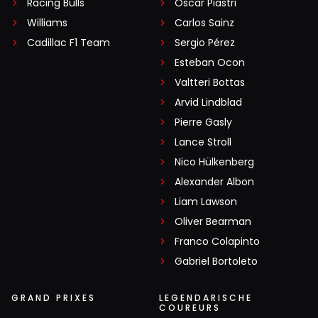
Racing Bulls
Oscar Piastri
Williams
Carlos Sainz
Cadillac F1 Team
Sergio Pérez
Esteban Ocon
Valtteri Bottas
Arvid Lindblad
Pierre Gasly
Lance Stroll
Nico Hülkenberg
Alexander Albon
Liam Lawson
Oliver Bearman
Franco Colapinto
Gabriel Bortoleto
GRAND PRIXES
LEGENDARISCHE
COUREURS