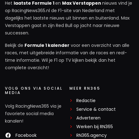
Het
laatste Formule 1
en
Max Verstappen
nieuws vind je
op RacingNews365.nl de F1-site van Nederland met
dagelijks het laatste nieuws uit binnen en buitenland. Max
Verstappen gaat in zijn Red Bull op jacht naar nieuwe
successen.
Bekijk de
Formule 1 kalender
voor een overzicht van alle
races, met uitgebreide informatie van de races en real-
time informatie. Wil je F1 op TV kijken bekijk dan het
complete overzicht!
VOLG ONS VIA SOCIAL
MEER RN365
MEDIA
Redactie
Volg RacingNews365 via je
Service & contact
favoriete social media
Adverteren
kanalen!
Werken bij RN365
Facebook
RN365.agency