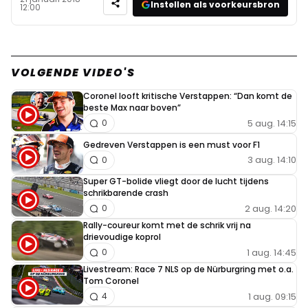
Instellen als voorkeursbron
12:00
VOLGENDE VIDEO'S
Coronel looft kritische Verstappen: “Dan komt de
beste Max naar boven”
5 aug. 14:15
0
Gedreven Verstappen is een must voor F1
3 aug. 14:10
0
Super GT-bolide vliegt door de lucht tijdens
schrikbarende crash
2 aug. 14:20
0
Rally-coureur komt met de schrik vrij na
drievoudige koprol
1 aug. 14:45
0
Livestream: Race 7 NLS op de Nürburgring met o.a.
Tom Coronel
1 aug. 09:15
4