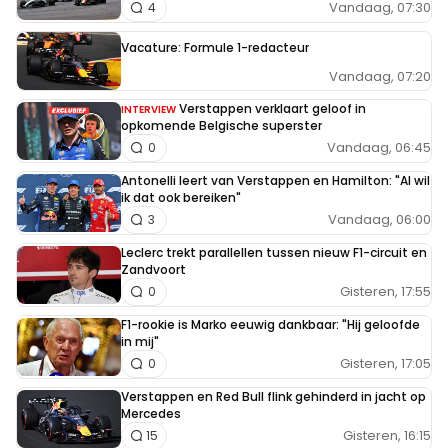
Vandaag, 07:30
4
Vacature: Formule 1-redacteur
Vandaag, 07:20
Verstappen verklaart geloof in
INTERVIEW
opkomende Belgische superster
Vandaag, 06:45
0
Antonelli leert van Verstappen en Hamilton: "Al wil
ik dat ook bereiken"
Vandaag, 06:00
3
Leclerc trekt parallellen tussen nieuw F1-circuit en
Zandvoort
Gisteren, 17:55
0
F1-rookie is Marko eeuwig dankbaar: "Hij geloofde
in mij"
Gisteren, 17:05
0
Verstappen en Red Bull flink gehinderd in jacht op
Mercedes
Gisteren, 16:15
15