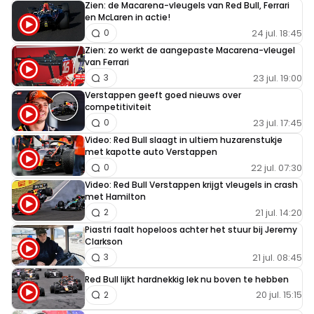
Zien: de Macarena-vleugels van Red Bull, Ferrari
en McLaren in actie!
24 jul. 18:45
0
Zien: zo werkt de aangepaste Macarena-vleugel
van Ferrari
23 jul. 19:00
3
Verstappen geeft goed nieuws over
competitiviteit
23 jul. 17:45
0
Video: Red Bull slaagt in ultiem huzarenstukje
met kapotte auto Verstappen
22 jul. 07:30
0
Video: Red Bull Verstappen krijgt vleugels in crash
met Hamilton
21 jul. 14:20
2
Piastri faalt hopeloos achter het stuur bij Jeremy
Clarkson
21 jul. 08:45
3
Red Bull lijkt hardnekkig lek nu boven te hebben
20 jul. 15:15
2