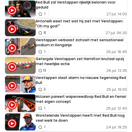
Red Bull zal Verstappen rijkelijk belonen voor
geduld
27 jul. 14:00
1
Antonelli weet niet wat hij ziet met Verstappen:
"Oh my god!"
27 jul. 06:30
8
Verstappen verbaast zichzelf met sensationeel
podium in Hongarije
26 jul. 18:45
1
Getergde Verstappen zet Hamilton brutaal opzij
met heerlijke actie
26 jul. 13:35
13
Verstappen slaat alarm na nieuwe tegenslag Red
Bull
25 jul. 19:00
3
McLaren pareert wapenwedloop Red Bull en Ferrari
met eigen concept
25 jul. 12:40
1
Worstelende Verstappen heeft met Red Bull nog
veel werk te doen
24 jul. 19:25
1