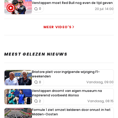
Verstappen moet Red Bull nog even de tijd geven
20 jul. 14:00
0
MEER VIDEO'S
MEEST GELEZEN NIEUWS
Briatore pleit voor ingrijpende wijziging F1-
weekenden
Vandaag, 09:00
0
Verstappen droomt van eigen museum na
inspirerend voorbeeld Alonso
Vandaag, 08:15
2
Formule 1 ziet omzet kelderen door onrust in het
Midden-Oosten