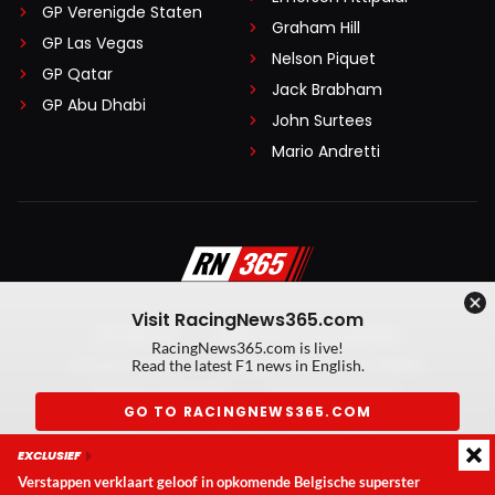
GP Verenigde Staten
Graham Hill
GP Las Vegas
Nelson Piquet
GP Qatar
Jack Brabham
GP Abu Dhabi
John Surtees
Mario Andretti
Visit RacingNews365.com
Disclaimer
Algemene voorwaarden
RacingNews365.com is live!
Privacy Policy
Created by On Your Marks
Read the latest F1 news in English.
Privacy manager
Kansspeluitingen
GO TO RACINGNEWS365.COM
© 2026 RacingNews365. Alle rechten voorbehouden
EXCLUSIEF
Don't show again
Verstappen verklaart geloof in opkomende Belgische superster