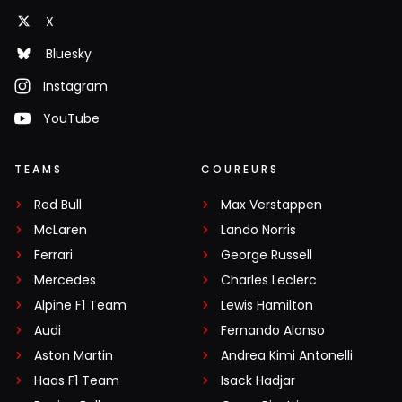
X
Bluesky
Instagram
YouTube
TEAMS
COUREURS
Red Bull
Max Verstappen
McLaren
Lando Norris
Ferrari
George Russell
Mercedes
Charles Leclerc
Alpine F1 Team
Lewis Hamilton
Audi
Fernando Alonso
Aston Martin
Andrea Kimi Antonelli
Haas F1 Team
Isack Hadjar