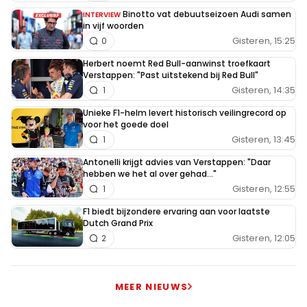
Binotto vat debuutseizoen Audi samen
INTERVIEW
in vijf woorden
Gisteren, 15:25
0
Herbert noemt Red Bull-aanwinst troefkaart
Verstappen: "Past uitstekend bij Red Bull"
Gisteren, 14:35
1
Unieke F1-helm levert historisch veilingrecord op
voor het goede doel
Gisteren, 13:45
1
Antonelli krijgt advies van Verstappen: "Daar
hebben we het al over gehad..."
Gisteren, 12:55
1
F1 biedt bijzondere ervaring aan voor laatste
Dutch Grand Prix
Gisteren, 12:05
2
MEER NIEUWS