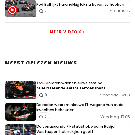
Red Bull lijkt hardnekkig lek nu boven te hebben
20 jul. 15:15
2
MEER VIDEO'S
MEEST GELEZEN NIEUWS
McLaren wacht nieuwe test na
TECH
teleurstellende eerste seizoenshelft
Vandaag, 18:00
0
De reden waarom nieuwe F1-wagens hun oude
kwaaltjes behouden
Vandaag, 17:05
2
De verrassende F1-statistiek waarin Hadjar
Verstappen het nakijken geeft