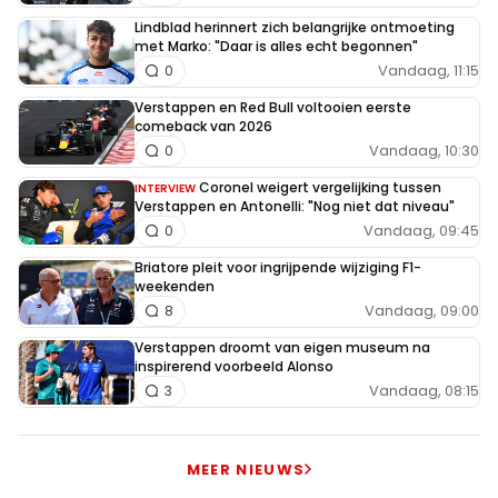
Lindblad herinnert zich belangrijke ontmoeting
met Marko: "Daar is alles echt begonnen"
Vandaag, 11:15
0
Verstappen en Red Bull voltooien eerste
comeback van 2026
Vandaag, 10:30
0
Coronel weigert vergelijking tussen
INTERVIEW
Verstappen en Antonelli: "Nog niet dat niveau"
Vandaag, 09:45
0
Briatore pleit voor ingrijpende wijziging F1-
weekenden
Vandaag, 09:00
8
Verstappen droomt van eigen museum na
inspirerend voorbeeld Alonso
Vandaag, 08:15
3
MEER NIEUWS