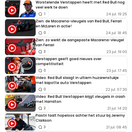
Worstelende Verstappen heeft met Red Bull nog
veel werk te doen
24 jul. 19:25
1
Zien: de Macarena-vleugels van Red Bull, Ferrari
en McLaren in actie!
24 jul. 18:45
0
Zien: zo werkt de aangepaste Macarena-vleugel
van Ferrari
23 jul. 19:00
3
Verstappen geeft goed nieuws over
competitiviteit
23 jul. 17:45
0
Video: Red Bull slaagt in ultiem huzarenstukje
met kapotte auto Verstappen
22 jul. 07:30
0
Video: Red Bull Verstappen krijgt vleugels in crash
met Hamilton
21 jul. 14:20
2
Piastri faalt hopeloos achter het stuur bij Jeremy
Clarkson
21 jul. 08:45
3