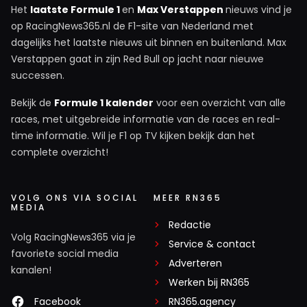
Het
laatste Formule 1
en
Max Verstappen
nieuws vind je
op RacingNews365.nl de F1-site van Nederland met
dagelijks het laatste nieuws uit binnen en buitenland. Max
Verstappen gaat in zijn Red Bull op jacht naar nieuwe
successen.
Bekijk de
Formule 1 kalender
voor een overzicht van alle
races, met uitgebreide informatie van de races en real-
time informatie. Wil je F1 op TV kijken bekijk dan het
complete overzicht!
VOLG ONS VIA SOCIAL
MEER RN365
MEDIA
Redactie
Volg RacingNews365 via je
Service & contact
favoriete social media
Adverteren
kanalen!
Werken bij RN365
Facebook
RN365.agency