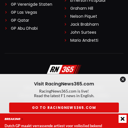
Emerson Fittipaldi
GP Verenigde Staten
Graham Hill
GP Las Vegas
Nelson Piquet
GP Qatar
Jack Brabham
GP Abu Dhabi
John Surtees
Mario Andretti
Visit RacingNews365.com
Disclaimer
Algemene voorwaarden
RacingNews365.com is live!
Privacy Policy
Created by On Your Marks
Read the latest F1 news in English.
Privacy manager
Kansspeluitingen
GO TO RACINGNEWS365.COM
© 2026 RacingNews365. Alle rechten voorbehouden
BREAKING
Don't show again
Dutch GP maakt verrassende artiest voor volkslied bekend