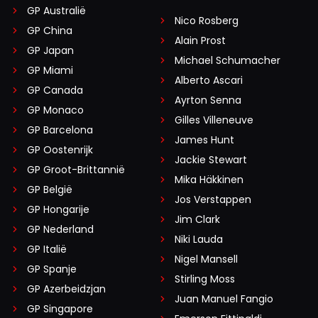
GP Australië
Nico Rosberg
GP China
Alain Prost
GP Japan
Michael Schumacher
GP Miami
Alberto Ascari
GP Canada
Ayrton Senna
GP Monaco
Gilles Villeneuve
GP Barcelona
James Hunt
GP Oostenrijk
Jackie Stewart
GP Groot-Brittannië
Mika Häkkinen
GP België
Jos Verstappen
GP Hongarije
Jim Clark
GP Nederland
Niki Lauda
GP Italië
Nigel Mansell
GP Spanje
Stirling Moss
GP Azerbeidzjan
Juan Manuel Fangio
GP Singapore