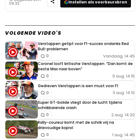
Instellen als voorkeursbron
09:33
VOLGENDE VIDEO'S
Verstappen getipt voor F1-succes ondanks Red
Bull-problemen
Vandaag, 14:45
0
Coronel looft kritische Verstappen: “Dan komt de
beste Max naar boven”
5 aug. 14:15
0
Gedreven Verstappen is een must voor F1
3 aug. 14:10
0
Super GT-bolide vliegt door de lucht tijdens
schrikbarende crash
2 aug. 14:20
0
Rally-coureur komt met de schrik vrij na
drievoudige koprol
1 aug. 14:45
0