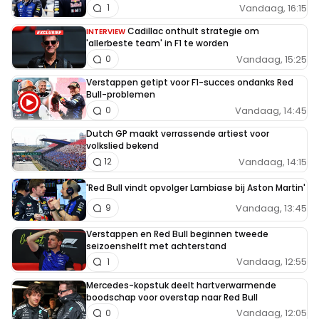
Vandaag, 16:15
1
Cadillac onthult strategie om
INTERVIEW
'allerbeste team' in F1 te worden
Vandaag, 15:25
0
Verstappen getipt voor F1-succes ondanks Red
Bull-problemen
Vandaag, 14:45
0
Dutch GP maakt verrassende artiest voor
volkslied bekend
Vandaag, 14:15
12
'Red Bull vindt opvolger Lambiase bij Aston Martin'
Vandaag, 13:45
9
Verstappen en Red Bull beginnen tweede
seizoenshelft met achterstand
Vandaag, 12:55
1
Mercedes-kopstuk deelt hartverwarmende
boodschap voor overstap naar Red Bull
Vandaag, 12:05
0