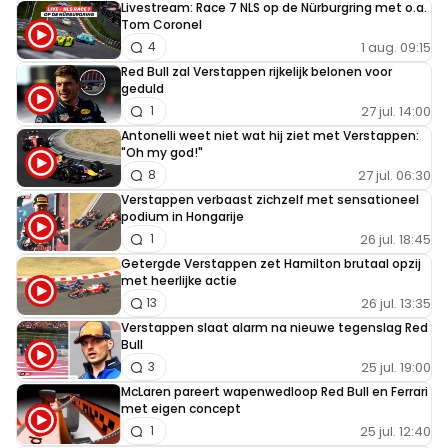
Livestream: Race 7 NLS op de Nürburgring met o.a.
Tom Coronel
1 aug. 09:15
4
Red Bull zal Verstappen rijkelijk belonen voor
geduld
27 jul. 14:00
1
Antonelli weet niet wat hij ziet met Verstappen:
"Oh my god!"
27 jul. 06:30
8
Verstappen verbaast zichzelf met sensationeel
podium in Hongarije
26 jul. 18:45
1
Getergde Verstappen zet Hamilton brutaal opzij
met heerlijke actie
26 jul. 13:35
13
Verstappen slaat alarm na nieuwe tegenslag Red
Bull
25 jul. 19:00
3
McLaren pareert wapenwedloop Red Bull en Ferrari
met eigen concept
25 jul. 12:40
1