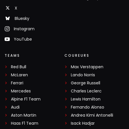
X
Bluesky
Instagram
YouTube
TEAMS
COUREURS
Red Bull
Max Verstappen
McLaren
Lando Norris
Ferrari
George Russell
Mercedes
Charles Leclerc
Alpine F1 Team
Lewis Hamilton
Audi
Fernando Alonso
Aston Martin
Andrea Kimi Antonelli
Haas F1 Team
Isack Hadjar