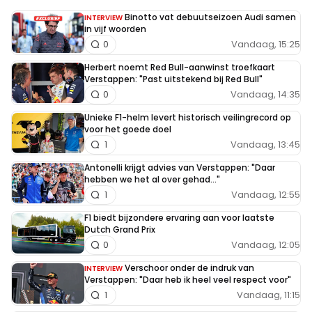
Binotto vat debuutseizoen Audi samen
INTERVIEW
in vijf woorden
Vandaag, 15:25
0
Herbert noemt Red Bull-aanwinst troefkaart
Verstappen: "Past uitstekend bij Red Bull"
Vandaag, 14:35
0
Unieke F1-helm levert historisch veilingrecord op
voor het goede doel
Vandaag, 13:45
1
Antonelli krijgt advies van Verstappen: "Daar
hebben we het al over gehad..."
Vandaag, 12:55
1
F1 biedt bijzondere ervaring aan voor laatste
Dutch Grand Prix
Vandaag, 12:05
0
Verschoor onder de indruk van
INTERVIEW
Verstappen: "Daar heb ik heel veel respect voor"
Vandaag, 11:15
1