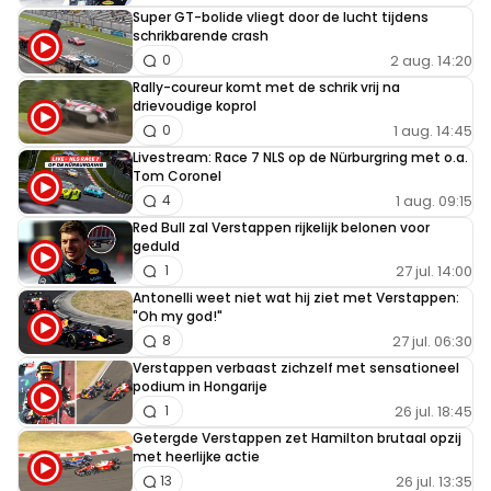
Super GT-bolide vliegt door de lucht tijdens
schrikbarende crash
2 aug. 14:20
0
Rally-coureur komt met de schrik vrij na
drievoudige koprol
1 aug. 14:45
0
Livestream: Race 7 NLS op de Nürburgring met o.a.
Tom Coronel
1 aug. 09:15
4
Red Bull zal Verstappen rijkelijk belonen voor
geduld
27 jul. 14:00
1
Antonelli weet niet wat hij ziet met Verstappen:
"Oh my god!"
27 jul. 06:30
8
Verstappen verbaast zichzelf met sensationeel
podium in Hongarije
26 jul. 18:45
1
Getergde Verstappen zet Hamilton brutaal opzij
met heerlijke actie
26 jul. 13:35
13