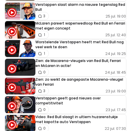
Verstappen slaat alarm na nieuwe tegenslag Red
Bull
25 jul. 19:00
3
McLaren pareert wapenwedloop Red Bull en Ferrari
met eigen concept
25 jul. 12:40
1
Worstelende Verstappen heeft met Red Bull nog
veel werk te doen
24 jul. 19:25
1
Zien: de Macarena-vleugels van Red Bull, Ferrari
en McLaren in actie!
24 jul. 18:45
0
Zien: zo werkt de aangepaste Macarena-vleugel
van Ferrari
23 jul. 19:00
3
Verstappen geeft goed nieuws over
competitiviteit
23 jul. 17:45
0
Video: Red Bull slaagt in ultiem huzarenstukje
met kapotte auto Verstappen
22 jul. 07:30
0