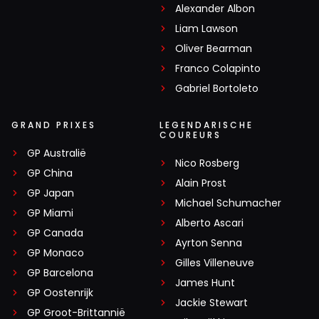
Alexander Albon
Liam Lawson
Oliver Bearman
Franco Colapinto
Gabriel Bortoleto
GRAND PRIXES
LEGENDARISCHE
COUREURS
GP Australië
Nico Rosberg
GP China
Alain Prost
GP Japan
Michael Schumacher
GP Miami
Alberto Ascari
GP Canada
Ayrton Senna
GP Monaco
Gilles Villeneuve
GP Barcelona
James Hunt
GP Oostenrijk
Jackie Stewart
GP Groot-Brittannië