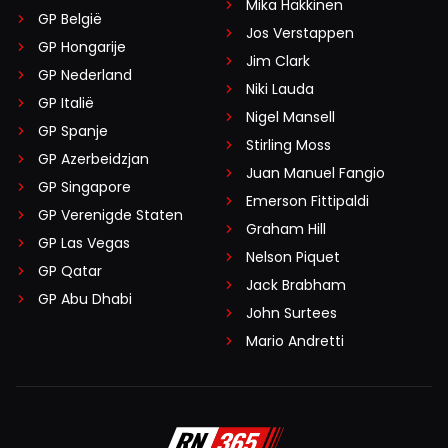
Mika Häkkinen
GP België
Jos Verstappen
GP Hongarije
Jim Clark
GP Nederland
Niki Lauda
GP Italië
Nigel Mansell
GP Spanje
Stirling Moss
GP Azerbeidzjan
Juan Manuel Fangio
GP Singapore
Emerson Fittipaldi
GP Verenigde Staten
Graham Hill
GP Las Vegas
Nelson Piquet
GP Qatar
Jack Brabham
GP Abu Dhabi
John Surtees
Mario Andretti