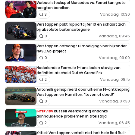
Verbaal steekspel Mercedes vs. Ferrari kan grote
hoogten bereiken
Vandaag, 10:30
3
Verstappen pakt rapportcijfer 10 en schaart zich
bij absolute buitencategorie
Vandaag, 09:45
0
Verstappen ontvangt uitnodiging voor bijzonder
NASCAR-project
Vandaag, 09:00
0
Nederlandse Formule 1-fans balen stevig van
definitief afscheid Dutch Grand Prix
Vandaag, 08:15
2
Antonelli geïnspireerd door ultieme F1-ontknoping
Verstappen en Hamilton: "Leven of dood!"
Vandaag, 07:30
0
Russell veerkrachtig ondanks
INTERVIEW
aanhoudende problemen in titelstrijd
Vandaag, 06:45
2
Kritiek Verstappen vertelt niet het hele Red Bull-