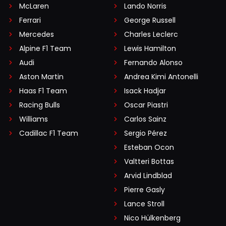
McLaren
Lando Norris
Ferrari
George Russell
Mercedes
Charles Leclerc
Alpine F1 Team
Lewis Hamilton
Audi
Fernando Alonso
Aston Martin
Andrea Kimi Antonelli
Haas F1 Team
Isack Hadjar
Racing Bulls
Oscar Piastri
Williams
Carlos Sainz
Cadillac F1 Team
Sergio Pérez
Esteban Ocon
Valtteri Bottas
Arvid Lindblad
Pierre Gasly
Lance Stroll
Nico Hülkenberg