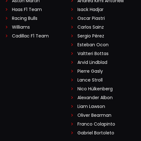
Aston Martin
Andrea Kimi Antonelli
Haas F1 Team
Isack Hadjar
Racing Bulls
Oscar Piastri
Williams
Carlos Sainz
Cadillac F1 Team
Sergio Pérez
Esteban Ocon
Valtteri Bottas
Arvid Lindblad
Pierre Gasly
Lance Stroll
Nico Hülkenberg
Alexander Albon
Liam Lawson
Oliver Bearman
Franco Colapinto
Gabriel Bortoleto