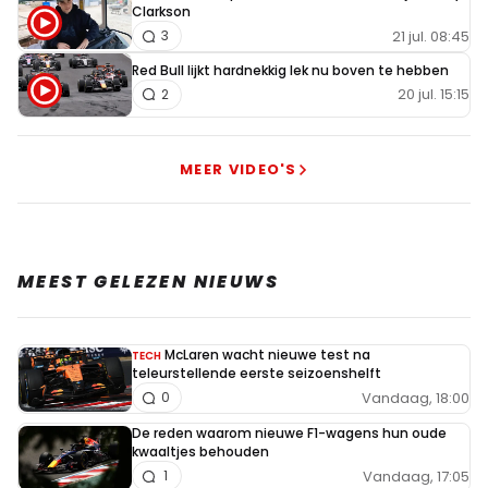
Clarkson
21 jul. 08:45
3
Red Bull lijkt hardnekkig lek nu boven te hebben
20 jul. 15:15
2
MEER VIDEO'S
MEEST GELEZEN NIEUWS
McLaren wacht nieuwe test na
TECH
teleurstellende eerste seizoenshelft
Vandaag, 18:00
0
De reden waarom nieuwe F1-wagens hun oude
kwaaltjes behouden
Vandaag, 17:05
1