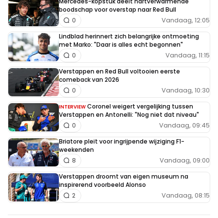
Mercedes-kopstuk deelt hartverwarmende
boodschap voor overstap naar Red Bull
Vandaag, 12:05
0
Lindblad herinnert zich belangrijke ontmoeting
met Marko: "Daar is alles echt begonnen"
Vandaag, 11:15
0
Verstappen en Red Bull voltooien eerste
comeback van 2026
Vandaag, 10:30
0
Coronel weigert vergelijking tussen
INTERVIEW
Verstappen en Antonelli: "Nog niet dat niveau"
Vandaag, 09:45
0
Briatore pleit voor ingrijpende wijziging F1-
weekenden
Vandaag, 09:00
8
Verstappen droomt van eigen museum na
inspirerend voorbeeld Alonso
Vandaag, 08:15
2