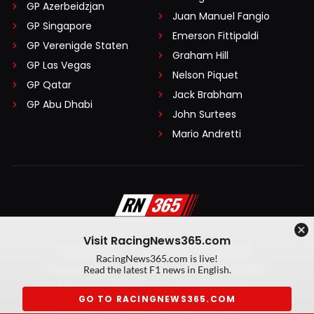
GP Azerbeidzjan
Juan Manuel Fangio
GP Singapore
Emerson Fittipaldi
GP Verenigde Staten
Graham Hill
GP Las Vegas
Nelson Piquet
GP Qatar
Jack Brabham
GP Abu Dhabi
John Surtees
Mario Andretti
Visit RacingNews365.com
Disclaimer
Algemene voorwaarden
RacingNews365.com is live!
Privacy Policy
Created by On Your Marks
Read the latest F1 news in English.
Privacy manager
Kansspeluitingen
GO TO RACINGNEWS365.COM