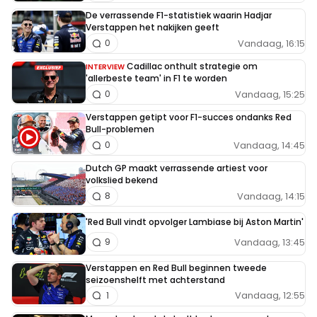
De verrassende F1-statistiek waarin Hadjar
Verstappen het nakijken geeft
Vandaag, 16:15
0
Cadillac onthult strategie om
INTERVIEW
'allerbeste team' in F1 te worden
Vandaag, 15:25
0
Verstappen getipt voor F1-succes ondanks Red
Bull-problemen
Vandaag, 14:45
0
Dutch GP maakt verrassende artiest voor
volkslied bekend
Vandaag, 14:15
8
'Red Bull vindt opvolger Lambiase bij Aston Martin'
Vandaag, 13:45
9
Verstappen en Red Bull beginnen tweede
seizoenshelft met achterstand
Vandaag, 12:55
1