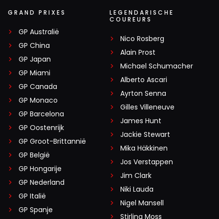
GRAND PRIXES
LEGENDARISCHE
COUREURS
GP Australië
Nico Rosberg
GP China
Alain Prost
GP Japan
Michael Schumacher
GP Miami
Alberto Ascari
GP Canada
Ayrton Senna
GP Monaco
Gilles Villeneuve
GP Barcelona
James Hunt
GP Oostenrijk
Jackie Stewart
GP Groot-Brittannië
Mika Häkkinen
GP België
Jos Verstappen
GP Hongarije
Jim Clark
GP Nederland
Niki Lauda
GP Italië
Nigel Mansell
GP Spanje
Stirling Moss