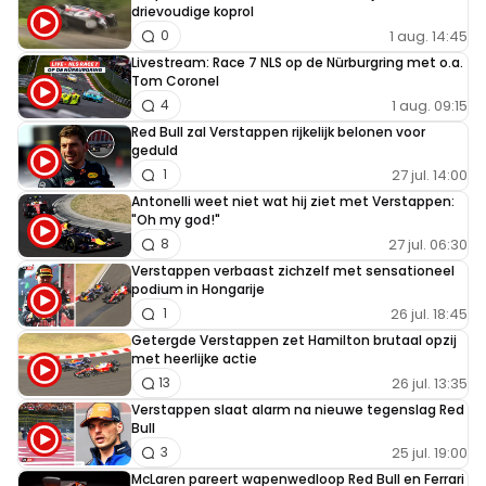
drievoudige koprol
1 aug. 14:45
0
Livestream: Race 7 NLS op de Nürburgring met o.a.
Tom Coronel
1 aug. 09:15
4
Red Bull zal Verstappen rijkelijk belonen voor
geduld
27 jul. 14:00
1
Antonelli weet niet wat hij ziet met Verstappen:
"Oh my god!"
27 jul. 06:30
8
Verstappen verbaast zichzelf met sensationeel
podium in Hongarije
26 jul. 18:45
1
Getergde Verstappen zet Hamilton brutaal opzij
met heerlijke actie
26 jul. 13:35
13
Verstappen slaat alarm na nieuwe tegenslag Red
Bull
25 jul. 19:00
3
McLaren pareert wapenwedloop Red Bull en Ferrari