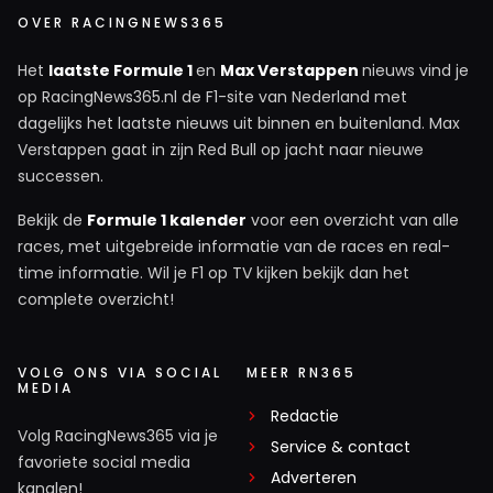
OVER RACINGNEWS365
Het
laatste Formule 1
en
Max Verstappen
nieuws vind je
op RacingNews365.nl de F1-site van Nederland met
dagelijks het laatste nieuws uit binnen en buitenland. Max
Verstappen gaat in zijn Red Bull op jacht naar nieuwe
successen.
Bekijk de
Formule 1 kalender
voor een overzicht van alle
races, met uitgebreide informatie van de races en real-
time informatie. Wil je F1 op TV kijken bekijk dan het
complete overzicht!
VOLG ONS VIA SOCIAL
MEER RN365
MEDIA
Redactie
Volg RacingNews365 via je
Service & contact
favoriete social media
Adverteren
kanalen!