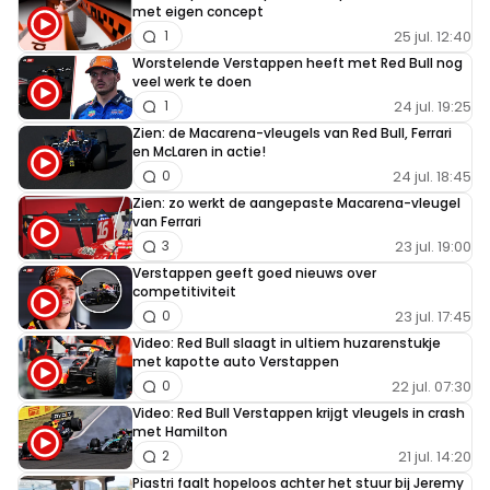
met eigen concept
25 jul. 12:40
1
Worstelende Verstappen heeft met Red Bull nog
veel werk te doen
24 jul. 19:25
1
Zien: de Macarena-vleugels van Red Bull, Ferrari
en McLaren in actie!
24 jul. 18:45
0
Zien: zo werkt de aangepaste Macarena-vleugel
van Ferrari
23 jul. 19:00
3
Verstappen geeft goed nieuws over
competitiviteit
23 jul. 17:45
0
Video: Red Bull slaagt in ultiem huzarenstukje
met kapotte auto Verstappen
22 jul. 07:30
0
Video: Red Bull Verstappen krijgt vleugels in crash
met Hamilton
21 jul. 14:20
2
Piastri faalt hopeloos achter het stuur bij Jeremy