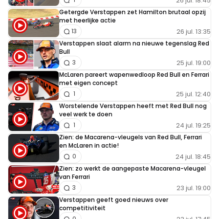
26 jul. 18:45
Getergde Verstappen zet Hamilton brutaal opzij
met heerlijke actie
26 jul. 13:35
13
Verstappen slaat alarm na nieuwe tegenslag Red
Bull
25 jul. 19:00
3
McLaren pareert wapenwedloop Red Bull en Ferrari
met eigen concept
25 jul. 12:40
1
Worstelende Verstappen heeft met Red Bull nog
veel werk te doen
24 jul. 19:25
1
Zien: de Macarena-vleugels van Red Bull, Ferrari
en McLaren in actie!
24 jul. 18:45
0
Zien: zo werkt de aangepaste Macarena-vleugel
van Ferrari
23 jul. 19:00
3
Verstappen geeft goed nieuws over
competitiviteit
0