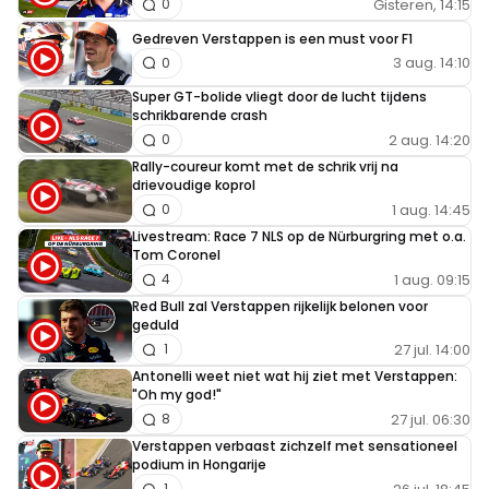
Gisteren, 14:15
0
Als je op home jlikt en dan al het racing nieuws
Gedreven Verstappen is een must voor F1
ziet, prima! Als je op het kopje F1 Nieuws klikt en
3 aug. 14:10
0
dan ook andre race nieuws tegenkomt, dan gaat
Super GT-bolide vliegt door de lucht tijdens
het niet helemaal goed toch??
schrikbarende crash
2 aug. 14:20
0
Rally-coureur komt met de schrik vrij na
drievoudige koprol
1 aug. 14:45
0
Livestream: Race 7 NLS op de Nürburgring met o.a.
Tom Coronel
1 aug. 09:15
4
Red Bull zal Verstappen rijkelijk belonen voor
geduld
27 jul. 14:00
1
Antonelli weet niet wat hij ziet met Verstappen:
"Oh my god!"
27 jul. 06:30
8
Verstappen verbaast zichzelf met sensationeel
podium in Hongarije
1