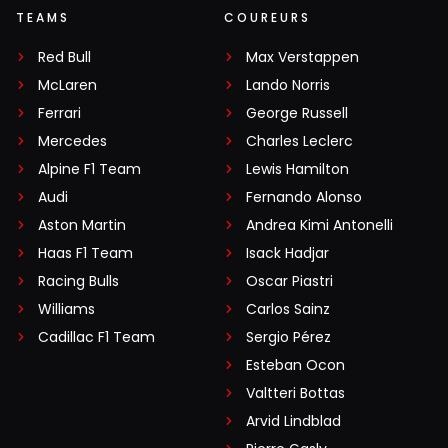
TEAMS
COUREURS
Red Bull
Max Verstappen
McLaren
Lando Norris
Ferrari
George Russell
Mercedes
Charles Leclerc
Alpine F1 Team
Lewis Hamilton
Audi
Fernando Alonso
Aston Martin
Andrea Kimi Antonelli
Haas F1 Team
Isack Hadjar
Racing Bulls
Oscar Piastri
Williams
Carlos Sainz
Cadillac F1 Team
Sergio Pérez
Esteban Ocon
Valtteri Bottas
Arvid Lindblad