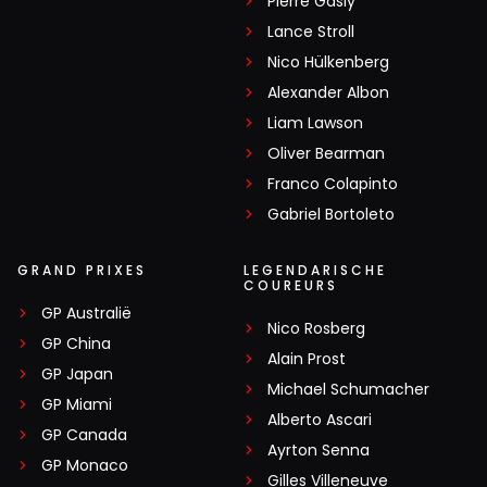
Pierre Gasly
Lance Stroll
Nico Hülkenberg
Alexander Albon
Liam Lawson
Oliver Bearman
Franco Colapinto
Gabriel Bortoleto
GRAND PRIXES
LEGENDARISCHE
COUREURS
GP Australië
Nico Rosberg
GP China
Alain Prost
GP Japan
Michael Schumacher
GP Miami
Alberto Ascari
GP Canada
Ayrton Senna
GP Monaco
Gilles Villeneuve