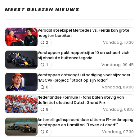
MEEST GELEZEN NIEUWS
Verbaal steekspel Mercedes vs. Ferrari kan grote
hoogten bereiken
Vandaag, 10:30
2
Verstappen pakt rapportcijfer 10 en schaart zich
bij absolute buitencategorie
Vandaag, 09:45
1
Verstappen ontvangt uitnodiging voor bijzonder
NASCAR-project: "Staat op zijn radar"
Vandaag, 09:00
0
Nederlandse Formule 1-fans balen stevig van
definitief afscheid Dutch Grand Prix
Vandaag, 08:15
9
Antonelli geïnspireerd door ultieme F1-ontknoping
Verstappen en Hamilton: "Leven of dood!"
Vandaag, 07:30
0