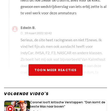
niets uit hoe zwaar de crash is, alles voor de kliks.
gewoon een wedstrijdverslag van iets erbij zette is al
te veel werk voor deze ammateurs
Edwin B.
19 maart 2022 10:42
Serieus, de site heet racingnews en niet f1news. Ik
vind het fijn als men ook aandacht heeft voor
IndyCar, IMSA, F2, F3, NASCAR en andere klassen.
Zo boeit het mij ook wat bijvoorbeeld Van Kalmthout
doet. Al die crashes boeien mij minder en aan deze
TOON MEER REACTIES
crash was echt niks zwaars aan. Gewoon dom, te
vroeg ingestuurd.
Dit bericht is aangepast op:
19-03
VOLGENDE VIDEO'S
Coronel looft kritische Verstappen: “Dan komt de
Serious??
beste Max naar boven”
19 maart 2022 11:14