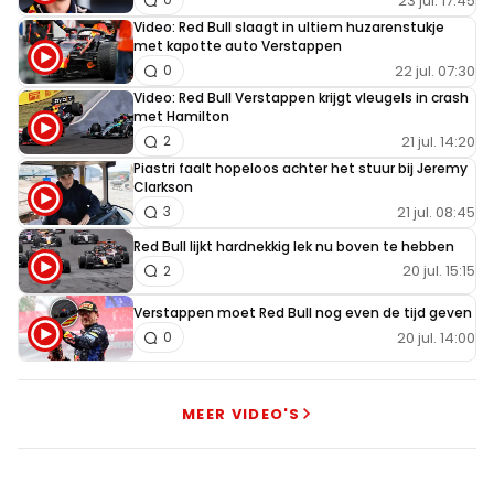
23 jul. 17:45
Video: Red Bull slaagt in ultiem huzarenstukje
met kapotte auto Verstappen
22 jul. 07:30
0
Video: Red Bull Verstappen krijgt vleugels in crash
met Hamilton
21 jul. 14:20
2
Piastri faalt hopeloos achter het stuur bij Jeremy
Clarkson
21 jul. 08:45
3
Red Bull lijkt hardnekkig lek nu boven te hebben
20 jul. 15:15
2
Verstappen moet Red Bull nog even de tijd geven
20 jul. 14:00
0
MEER VIDEO'S