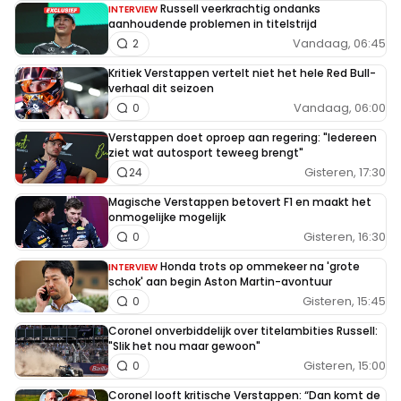
Russell veerkrachtig ondanks
INTERVIEW
aanhoudende problemen in titelstrijd
Vandaag, 06:45
2
Kritiek Verstappen vertelt niet het hele Red Bull-
verhaal dit seizoen
Vandaag, 06:00
0
Verstappen doet oproep aan regering: "Iedereen
ziet wat autosport teweeg brengt"
Gisteren, 17:30
24
Magische Verstappen betovert F1 en maakt het
onmogelijke mogelijk
Gisteren, 16:30
0
Honda trots op ommekeer na 'grote
INTERVIEW
schok' aan begin Aston Martin-avontuur
Gisteren, 15:45
0
Coronel onverbiddelijk over titelambities Russell:
"Slik het nou maar gewoon"
Gisteren, 15:00
0
Coronel looft kritische Verstappen: “Dan komt de