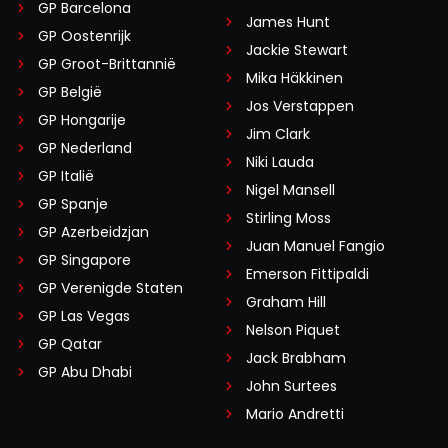
GP Barcelona
James Hunt
GP Oostenrijk
Jackie Stewart
GP Groot-Brittannië
Mika Häkkinen
GP België
Jos Verstappen
GP Hongarije
Jim Clark
GP Nederland
Niki Lauda
GP Italië
Nigel Mansell
GP Spanje
Stirling Moss
GP Azerbeidzjan
Juan Manuel Fangio
GP Singapore
Emerson Fittipaldi
GP Verenigde Staten
Graham Hill
GP Las Vegas
Nelson Piquet
GP Qatar
Jack Brabham
GP Abu Dhabi
John Surtees
Mario Andretti