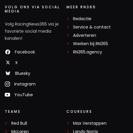
VOLG ONS VIA SOCIAL
MEER RN365
MEDIA
Redactie
Volg RacingNews365 via je
Service & contact
favoriete social media
Adverteren
kanalen!
Werken bij RN365
Facebook
RN365.agency
X
Bluesky
Instagram
YouTube
TEAMS
COUREURS
Red Bull
Max Verstappen
McLaren
Lando Norris