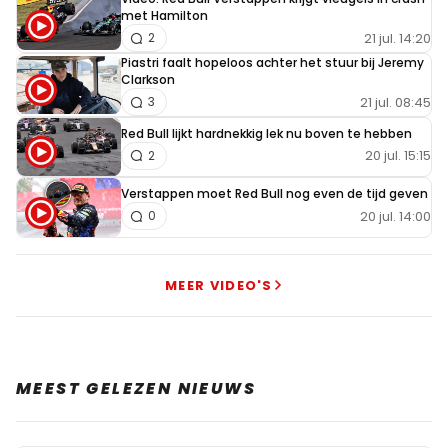
met Hamilton
21 jul. 14:20
2
Piastri faalt hopeloos achter het stuur bij Jeremy
Clarkson
21 jul. 08:45
3
Red Bull lijkt hardnekkig lek nu boven te hebben
20 jul. 15:15
2
Verstappen moet Red Bull nog even de tijd geven
20 jul. 14:00
0
MEER VIDEO'S
MEEST GELEZEN NIEUWS