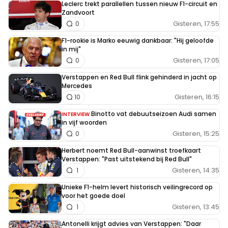
Leclerc trekt parallellen tussen nieuw F1-circuit en
Zandvoort
Gisteren, 17:55
0
F1-rookie is Marko eeuwig dankbaar: "Hij geloofde
in mij"
Gisteren, 17:05
0
Verstappen en Red Bull flink gehinderd in jacht op
Mercedes
Gisteren, 16:15
10
Binotto vat debuutseizoen Audi samen
INTERVIEW
in vijf woorden
Gisteren, 15:25
0
Herbert noemt Red Bull-aanwinst troefkaart
Verstappen: "Past uitstekend bij Red Bull"
Gisteren, 14:35
1
Unieke F1-helm levert historisch veilingrecord op
voor het goede doel
Gisteren, 13:45
1
Antonelli krijgt advies van Verstappen: "Daar