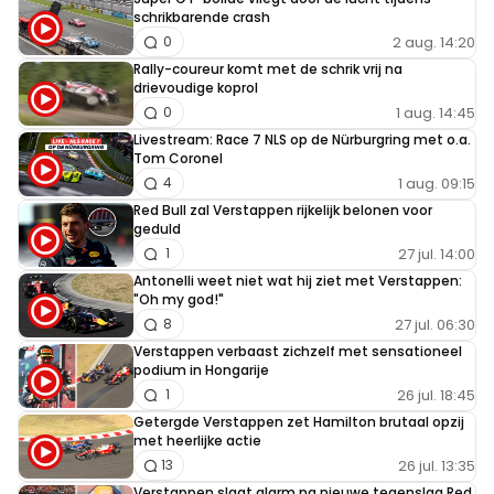
schrikbarende crash
2 aug. 14:20
0
Rally-coureur komt met de schrik vrij na
drievoudige koprol
1 aug. 14:45
0
Livestream: Race 7 NLS op de Nürburgring met o.a.
Tom Coronel
1 aug. 09:15
4
Red Bull zal Verstappen rijkelijk belonen voor
geduld
27 jul. 14:00
1
Antonelli weet niet wat hij ziet met Verstappen:
"Oh my god!"
27 jul. 06:30
8
Verstappen verbaast zichzelf met sensationeel
podium in Hongarije
26 jul. 18:45
1
Getergde Verstappen zet Hamilton brutaal opzij
met heerlijke actie
26 jul. 13:35
13
Verstappen slaat alarm na nieuwe tegenslag Red