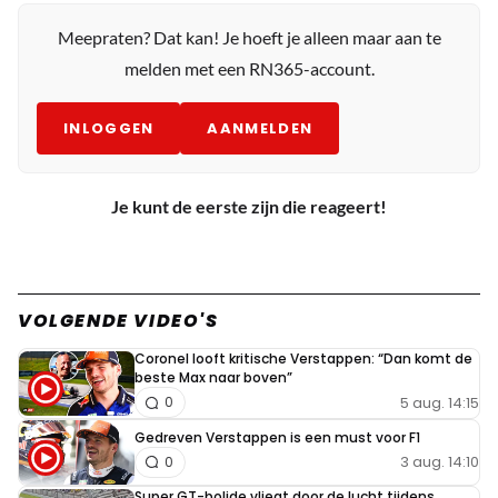
Meepraten? Dat kan! Je hoeft je alleen maar aan te
melden met een RN365-account.
INLOGGEN
AANMELDEN
Je kunt de eerste zijn die reageert!
VOLGENDE VIDEO'S
Coronel looft kritische Verstappen: “Dan komt de
beste Max naar boven”
5 aug. 14:15
0
Gedreven Verstappen is een must voor F1
3 aug. 14:10
0
Super GT-bolide vliegt door de lucht tijdens