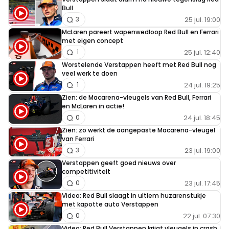
Bull
25 jul. 19:00
3
McLaren pareert wapenwedloop Red Bull en Ferrari
met eigen concept
25 jul. 12:40
1
Worstelende Verstappen heeft met Red Bull nog
veel werk te doen
24 jul. 19:25
1
Zien: de Macarena-vleugels van Red Bull, Ferrari
en McLaren in actie!
24 jul. 18:45
0
Zien: zo werkt de aangepaste Macarena-vleugel
van Ferrari
23 jul. 19:00
3
Verstappen geeft goed nieuws over
competitiviteit
23 jul. 17:45
0
Video: Red Bull slaagt in ultiem huzarenstukje
met kapotte auto Verstappen
22 jul. 07:30
0
Video: Red Bull Verstappen krijgt vleugels in crash