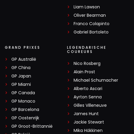
Liam Lawson
Oliver Bearman
Franco Colapinto
Gabriel Bortoleto
GRAND PRIXES
LEGENDARISCHE
COUREURS
GP Australië
Nico Rosberg
GP China
Alain Prost
GP Japan
Michael Schumacher
GP Miami
Alberto Ascari
GP Canada
Ayrton Senna
GP Monaco
Gilles Villeneuve
GP Barcelona
James Hunt
GP Oostenrijk
Jackie Stewart
GP Groot-Brittannië
Mika Häkkinen