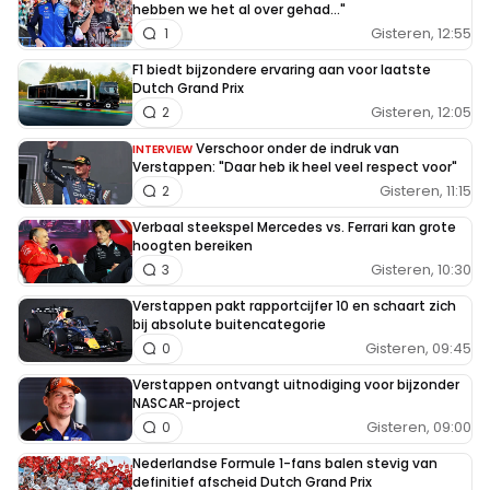
hebben we het al over gehad..."
Gisteren, 12:55
1
F1 biedt bijzondere ervaring aan voor laatste
Dutch Grand Prix
Gisteren, 12:05
2
Verschoor onder de indruk van
INTERVIEW
Verstappen: "Daar heb ik heel veel respect voor"
Gisteren, 11:15
2
Verbaal steekspel Mercedes vs. Ferrari kan grote
hoogten bereiken
Gisteren, 10:30
3
Verstappen pakt rapportcijfer 10 en schaart zich
bij absolute buitencategorie
Gisteren, 09:45
0
Verstappen ontvangt uitnodiging voor bijzonder
NASCAR-project
Gisteren, 09:00
0
Nederlandse Formule 1-fans balen stevig van
definitief afscheid Dutch Grand Prix