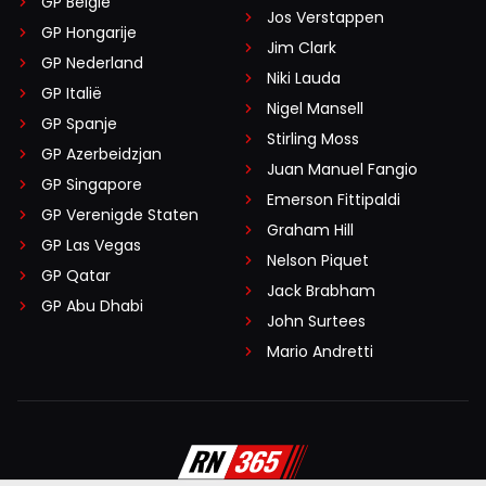
GP België
Jos Verstappen
GP Hongarije
Jim Clark
GP Nederland
Niki Lauda
GP Italië
Nigel Mansell
GP Spanje
Stirling Moss
GP Azerbeidzjan
Juan Manuel Fangio
GP Singapore
Emerson Fittipaldi
GP Verenigde Staten
Graham Hill
GP Las Vegas
Nelson Piquet
GP Qatar
Jack Brabham
GP Abu Dhabi
John Surtees
Mario Andretti