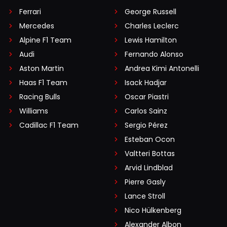
Ferrari
George Russell
Mercedes
Charles Leclerc
Alpine F1 Team
Lewis Hamilton
Audi
Fernando Alonso
Aston Martin
Andrea Kimi Antonelli
Haas F1 Team
Isack Hadjar
Racing Bulls
Oscar Piastri
Williams
Carlos Sainz
Cadillac F1 Team
Sergio Pérez
Esteban Ocon
Valtteri Bottas
Arvid Lindblad
Pierre Gasly
Lance Stroll
Nico Hülkenberg
Alexander Albon