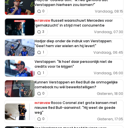
Verstappen hierheen zou komen!"
Vandaag, 08:15
0
Russell waarschuwt Mercedes voor
INTERVIEW
'gemakzucht' in strijd met concurrentie
Vandaag, 07:30
3
Hadjar diep onder de indruk van Verstappen:
"Geef hem vier wielen en hij levert"
Vandaag, 06:45
1
Verstappen: "Ik hoef daar persoonlijk niet de
credits voor te krijgen"
Vandaag, 06:00
1
Kunnen Verstappen en Red Bull de onmogelijke
comeback nu wél bewerkstelligen?
Gisteren, 18:00
0
Rocco Coronel ziet grote kansen met
INTERVIEW
nieuwe Red Bull-aanwinst: "Hij weet de goede
weg"
Gisteren, 17:05
0