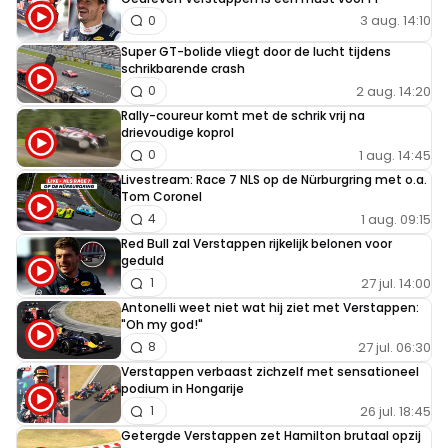
3 aug. 14:10
0
Super GT-bolide vliegt door de lucht tijdens
schrikbarende crash
2 aug. 14:20
0
Rally-coureur komt met de schrik vrij na
drievoudige koprol
1 aug. 14:45
0
Livestream: Race 7 NLS op de Nürburgring met o.a.
Tom Coronel
1 aug. 09:15
4
Red Bull zal Verstappen rijkelijk belonen voor
geduld
27 jul. 14:00
1
Antonelli weet niet wat hij ziet met Verstappen:
"Oh my god!"
27 jul. 06:30
8
Verstappen verbaast zichzelf met sensationeel
podium in Hongarije
26 jul. 18:45
1
Getergde Verstappen zet Hamilton brutaal opzij