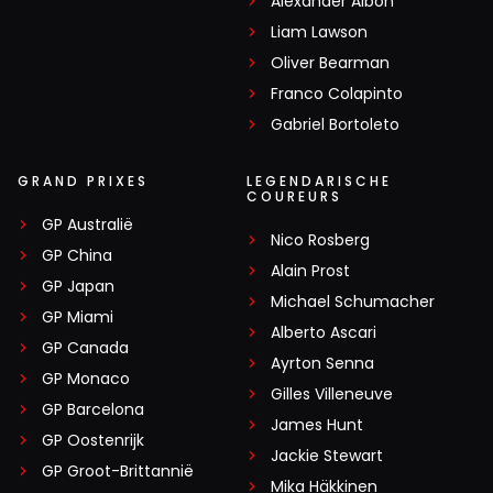
Alexander Albon
Liam Lawson
Oliver Bearman
Franco Colapinto
Gabriel Bortoleto
GRAND PRIXES
LEGENDARISCHE
COUREURS
GP Australië
Nico Rosberg
GP China
Alain Prost
GP Japan
Michael Schumacher
GP Miami
Alberto Ascari
GP Canada
Ayrton Senna
GP Monaco
Gilles Villeneuve
GP Barcelona
James Hunt
GP Oostenrijk
Jackie Stewart
GP Groot-Brittannië
Mika Häkkinen