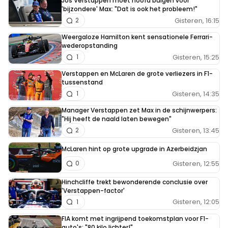
Jos Verstappen moet hoofd buigen voor
'bijzondere' Max: "Dat is ook het probleem!"
Gisteren, 16:15
2
Weergaloze Hamilton kent sensationele Ferrari-
wederopstanding
Gisteren, 15:25
1
Verstappen en McLaren de grote verliezers in F1-
tussenstand
Gisteren, 14:35
1
Manager Verstappen zet Max in de schijnwerpers:
"Hij heeft de naald laten bewegen"
Gisteren, 13:45
2
McLaren hint op grote upgrade in Azerbeidzjan
Gisteren, 12:55
0
Hinchcliffe trekt bewonderende conclusie over
'Verstappen-factor'
Gisteren, 12:05
1
FIA komt met ingrijpend toekomstplan voor F1-
auto's: "80 kilo lichter!"