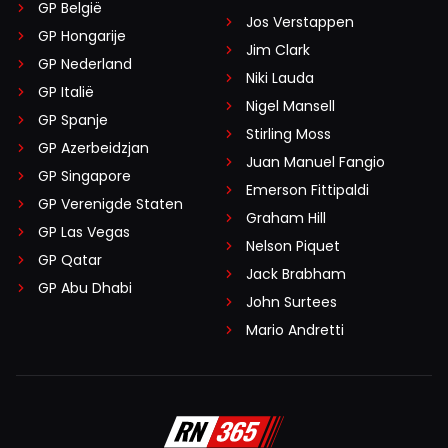
GP België
Jos Verstappen
GP Hongarije
Jim Clark
GP Nederland
Niki Lauda
GP Italië
Nigel Mansell
GP Spanje
Stirling Moss
GP Azerbeidzjan
Juan Manuel Fangio
GP Singapore
Emerson Fittipaldi
GP Verenigde Staten
Graham Hill
GP Las Vegas
Nelson Piquet
GP Qatar
Jack Brabham
GP Abu Dhabi
John Surtees
Mario Andretti