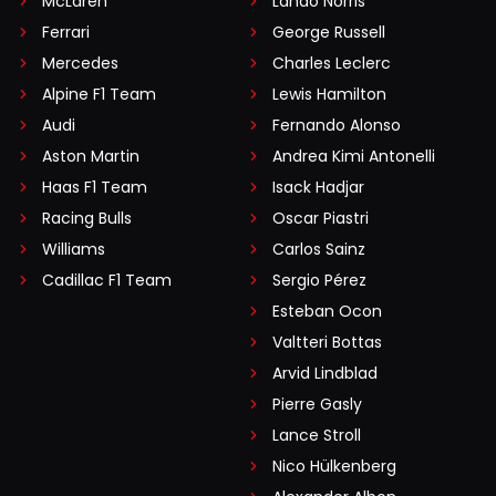
McLaren
Lando Norris
Ferrari
George Russell
Mercedes
Charles Leclerc
Alpine F1 Team
Lewis Hamilton
Audi
Fernando Alonso
Aston Martin
Andrea Kimi Antonelli
Haas F1 Team
Isack Hadjar
Racing Bulls
Oscar Piastri
Williams
Carlos Sainz
Cadillac F1 Team
Sergio Pérez
Esteban Ocon
Valtteri Bottas
Arvid Lindblad
Pierre Gasly
Lance Stroll
Nico Hülkenberg