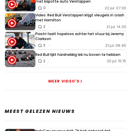
met kapotte auto Verstappen
22 jul. 07:30
0
Video: Red Bull Verstappen krijgt vleugels in crash
met Hamilton
21 jul. 14:20
2
Piastri faalt hopeloos achter het stuur bij Jeremy
Clarkson
21 jul. 08:45
3
Red Bull lijkt hardnekkig lek nu boven te hebben
20 jul. 15:15
2
MEER VIDEO'S
MEEST GELEZEN NIEUWS
IndyCar-coureur dolt: "Ik heb gehoord dat