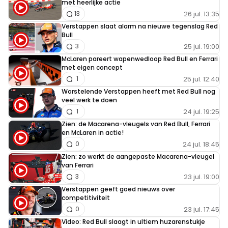
met heerlijke actie
26 jul. 13:35
13
Verstappen slaat alarm na nieuwe tegenslag Red
Bull
25 jul. 19:00
3
McLaren pareert wapenwedloop Red Bull en Ferrari
met eigen concept
25 jul. 12:40
1
Worstelende Verstappen heeft met Red Bull nog
veel werk te doen
24 jul. 19:25
1
Zien: de Macarena-vleugels van Red Bull, Ferrari
en McLaren in actie!
24 jul. 18:45
0
Zien: zo werkt de aangepaste Macarena-vleugel
van Ferrari
23 jul. 19:00
3
Verstappen geeft goed nieuws over
competitiviteit
23 jul. 17:45
0
Video: Red Bull slaagt in ultiem huzarenstukje