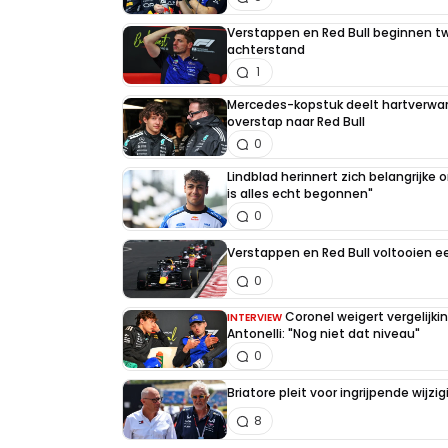
Verstappen en Red Bull beginnen t
achterstand
1
Mercedes-kopstuk deelt hartverw
overstap naar Red Bull
0
Lindblad herinnert zich belangrijke
is alles echt begonnen"
0
Verstappen en Red Bull voltooien 
0
Coronel weigert vergelijk
INTERVIEW
Antonelli: "Nog niet dat niveau"
0
Briatore pleit voor ingrijpende wijz
8