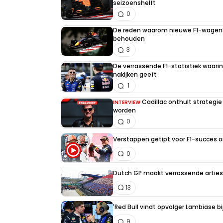
seizoenshelft
0
De reden waarom nieuwe F1-wagens
behouden
3
De verrassende F1-statistiek waari
nakijken geeft
1
Cadillac onthult strategie
INTERVIEW
worden
0
Verstappen getipt voor F1-succes 
0
Dutch GP maakt verrassende artiest
13
'Red Bull vindt opvolger Lambiase bi
9