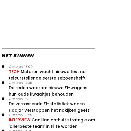
Verstappen
22 jul. 07:30
0
Video: Red Bull Verstappen krijgt
vleugels in crash met Hamilton
21 jul. 14:20
2
Piastri faalt hopeloos achter het
stuur bij Jeremy Clarkson
21 jul. 08:45
3
Red Bull lijkt hardnekkig lek nu
NET BINNEN
boven te hebben
20 jul. 15:15
2
Gisteren, 18:00
TECH
McLaren wacht nieuwe test na
teleurstellende eerste seizoenshelft
Gisteren, 17:05
De reden waarom nieuwe F1-wagens
hun oude kwaaltjes behouden
Gisteren, 16:15
De verrassende F1-statistiek waarin
Hadjar Verstappen het nakijken geeft
Gisteren, 15:25
INTERVIEW
Cadillac onthult strategie om
'allerbeste team' in F1 te worden