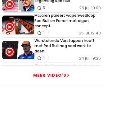
tegenslag Red Bull
25 jul. 19:00
3
McLaren pareert wapenwedloop
Red Bull en Ferrari met eigen
concept
25 jul. 12:40
1
Worstelende Verstappen heeft
met Red Bull nog veel werk te
doen
24 jul. 19:25
1
Zien: de Macarena-vleugels van
Red Bull, Ferrari en McLaren in
MEER VIDEO'S
actie!
24 jul. 18:45
0
Zien: zo werkt de aangepaste
Macarena-vleugel van Ferrari
23 jul. 19:00
3
Verstappen geeft goed nieuws
over competitiviteit
23 jul. 17:45
0
Video: Red Bull slaagt in ultiem
huzarenstukje met kapotte auto