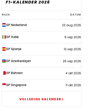
F1-KALENDER 2026
F1-
RACE
DATUM
kalender
GP Nederland
23 aug 2026
2026
GP Italië
6 sep 2026
GP Spanje
13 sep 2026
GP Azerbeidzjan
26 sep 2026
GP Bahrein
4 okt 2026
GP Singapore
11 okt 2026
VOLLEDIGE KALENDER