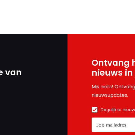
Ontvang h
e van
nieuws in
Mis niets! Ontvang
nieuwsupdates.
Dagelijkse nieu