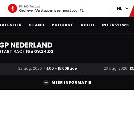
RN365 Podcast
Gedreven Verstappen is een must voor F1
KALENDER
STAND
PODCAST
VIDEO
INTERVIEWS
GP NEDERLAND
START RACE
15
09
:
24
:
01
d
Race
22 aug. 2026
14:00
-
15:00
23 aug. 2026
13
MEER INFORMATIE