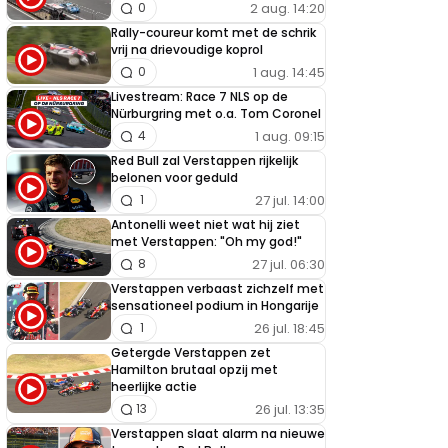
2 aug. 14:20
0
Rally-coureur komt met de schrik
vrij na drievoudige koprol
1 aug. 14:45
0
Livestream: Race 7 NLS op de
Nürburgring met o.a. Tom Coronel
1 aug. 09:15
4
Red Bull zal Verstappen rijkelijk
belonen voor geduld
27 jul. 14:00
1
Antonelli weet niet wat hij ziet
met Verstappen: "Oh my god!"
27 jul. 06:30
8
Verstappen verbaast zichzelf met
sensationeel podium in Hongarije
26 jul. 18:45
1
Getergde Verstappen zet
Hamilton brutaal opzij met
heerlijke actie
26 jul. 13:35
13
Verstappen slaat alarm na nieuwe