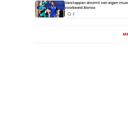
Verstappen droomt van eigen muse
voorbeeld Alonso
3
M