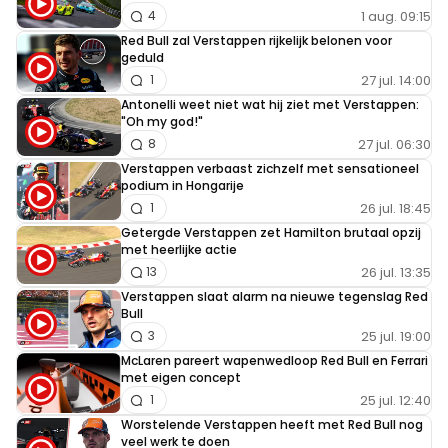
1 aug. 09:15
4
Red Bull zal Verstappen rijkelijk belonen voor
geduld
27 jul. 14:00
1
Antonelli weet niet wat hij ziet met Verstappen:
"Oh my god!"
27 jul. 06:30
8
Verstappen verbaast zichzelf met sensationeel
podium in Hongarije
26 jul. 18:45
1
Getergde Verstappen zet Hamilton brutaal opzij
met heerlijke actie
26 jul. 13:35
13
Verstappen slaat alarm na nieuwe tegenslag Red
Bull
25 jul. 19:00
3
McLaren pareert wapenwedloop Red Bull en Ferrari
met eigen concept
25 jul. 12:40
1
Worstelende Verstappen heeft met Red Bull nog
veel werk te doen