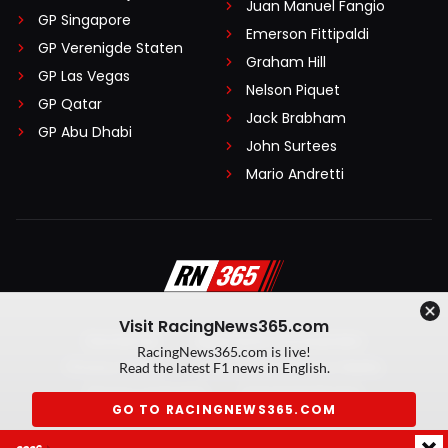
Juan Manuel Fangio
GP Singapore
Emerson Fittipaldi
GP Verenigde Staten
Graham Hill
GP Las Vegas
Nelson Piquet
GP Qatar
Jack Brabham
GP Abu Dhabi
John Surtees
Mario Andretti
Visit RacingNews365.com
Disclaimer
Algemene voorwaarden
RacingNews365.com is live!
Privacy Policy
Created by On Your Marks
Read the latest F1 news in English.
Privacy manager
Kansspeluitingen
GO TO RACINGNEWS365.COM
© 2026 RacingNews365. Alle rechten voorbehouden