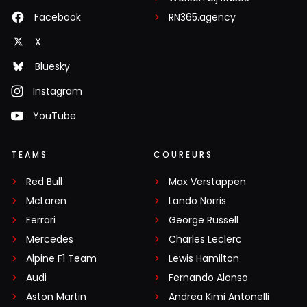
Facebook
RN365.agency
X
Bluesky
Instagram
YouTube
TEAMS
COUREURS
Red Bull
Max Verstappen
McLaren
Lando Norris
Ferrari
George Russell
Mercedes
Charles Leclerc
Alpine F1 Team
Lewis Hamilton
Audi
Fernando Alonso
Aston Martin
Andrea Kimi Antonelli