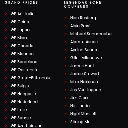
GRAND PRIXES
LEGENDARISCHE
COUREURS
GP Australië
Nico Rosberg
GP China
Alain Prost
GP Japan
Michael Schumacher
GP Miami
Alberto Ascari
GP Canada
Ayrton Senna
GP Monaco
Gilles Villeneuve
GP Barcelona
James Hunt
GP Oostenrijk
Jackie Stewart
GP Groot-Brittannië
Mika Häkkinen
GP België
Jos Verstappen
GP Hongarije
Jim Clark
GP Nederland
Niki Lauda
GP Italië
Nigel Mansell
GP Spanje
Stirling Moss
GP Azerbeidzjan