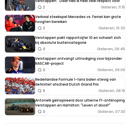
Verstappen: "Daar heb ik heel veel respect voor"
Gisteren, 11:15
2
Verbaal steekspel Mercedes vs. Ferrari kan grote
hoogten bereiken
Gisteren, 10:30
3
Verstappen pakt rapportcijfer 10 en schaart zich
bij absolute buitencategorie
Gisteren, 09:45
0
Verstappen ontvangt uitnodiging voor bijzonder
NASCAR-project
Gisteren, 09:00
0
Nederlandse Formule 1-fans balen stevig van
definitief afscheid Dutch Grand Prix
Gisteren, 08:15
5
Antonelli geïnspireerd door ultieme F1-ontknoping
Verstappen en Hamilton: "Leven of dood!"
Gisteren, 07:30
0