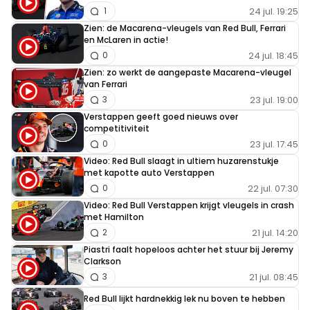
24 jul. 19:25
1
Zien: de Macarena-vleugels van Red Bull, Ferrari
en McLaren in actie!
24 jul. 18:45
0
Zien: zo werkt de aangepaste Macarena-vleugel
van Ferrari
23 jul. 19:00
3
Verstappen geeft goed nieuws over
competitiviteit
23 jul. 17:45
0
Video: Red Bull slaagt in ultiem huzarenstukje
met kapotte auto Verstappen
22 jul. 07:30
0
Video: Red Bull Verstappen krijgt vleugels in crash
met Hamilton
21 jul. 14:20
2
Piastri faalt hopeloos achter het stuur bij Jeremy
Clarkson
21 jul. 08:45
3
Red Bull lijkt hardnekkig lek nu boven te hebben