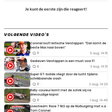
Je kunt de eerste zijn die reageert!
VOLGENDE VIDEO'S
Coronel looft kritische Verstappen: “Dan komt de
beste Max naar boven”
5 aug. 14:15
0
Gedreven Verstappen is een must voor F1
3 aug. 14:10
0
Super GT-bolide vliegt door de lucht tijdens
schrikbarende crash
2 aug. 14:20
0
Rally-coureur komt met de schrik vrij na
drievoudige koprol
1 aug. 14:45
0
Livestream: Race 7 NLS op de Nürburgring met o.a.
Tom Coronel