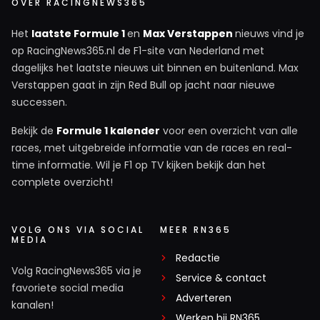
OVER RACINGNEWS365
Het
laatste Formule 1
en
Max Verstappen
nieuws vind je
op RacingNews365.nl de F1-site van Nederland met
dagelijks het laatste nieuws uit binnen en buitenland. Max
Verstappen gaat in zijn Red Bull op jacht naar nieuwe
successen.
Bekijk de
Formule 1 kalender
voor een overzicht van alle
races, met uitgebreide informatie van de races en real-
time informatie. Wil je F1 op TV kijken bekijk dan het
complete overzicht!
VOLG ONS VIA SOCIAL
MEER RN365
MEDIA
Redactie
Volg RacingNews365 via je
Service & contact
favoriete social media
Adverteren
kanalen!
Werken bij RN365