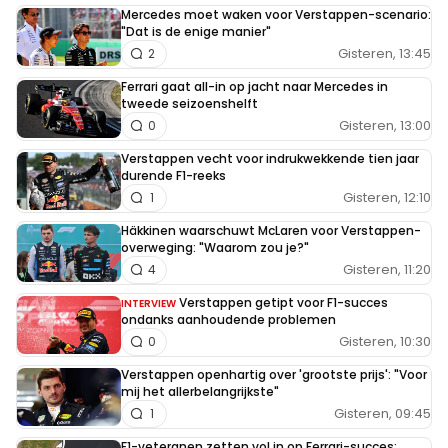
Mercedes moet waken voor Verstappen-scenario:
"Dat is de enige manier"
Gisteren, 13:45
2
Ferrari gaat all-in op jacht naar Mercedes in
tweede seizoenshelft
Gisteren, 13:00
0
Verstappen vecht voor indrukwekkende tien jaar
durende F1-reeks
Gisteren, 12:10
1
Häkkinen waarschuwt McLaren voor Verstappen-
overweging: "Waarom zou je?"
Gisteren, 11:20
4
Verstappen getipt voor F1-succes
INTERVIEW
ondanks aanhoudende problemen
Gisteren, 10:30
0
Verstappen openhartig over 'grootste prijs': "Voor
mij het allerbelangrijkste"
Gisteren, 09:45
1
F1-veteranen zetten vol in op Ferrari-succes: