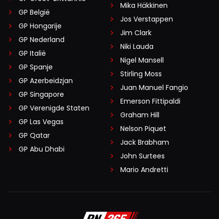
Mika Häkkinen
GP België
Jos Verstappen
GP Hongarije
Jim Clark
GP Nederland
Niki Lauda
GP Italië
Nigel Mansell
GP Spanje
Stirling Moss
GP Azerbeidzjan
Juan Manuel Fangio
GP Singapore
Emerson Fittipaldi
GP Verenigde Staten
Graham Hill
GP Las Vegas
Nelson Piquet
GP Qatar
Jack Brabham
GP Abu Dhabi
John Surtees
Mario Andretti