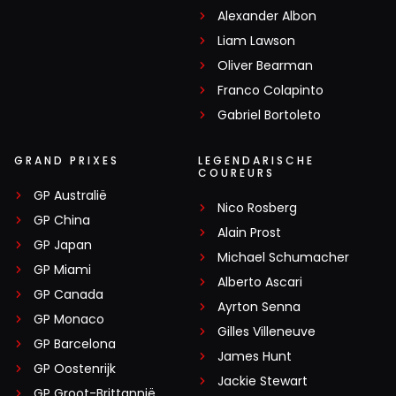
Alexander Albon
Liam Lawson
Oliver Bearman
Franco Colapinto
Gabriel Bortoleto
GRAND PRIXES
LEGENDARISCHE
COUREURS
GP Australië
Nico Rosberg
GP China
Alain Prost
GP Japan
Michael Schumacher
GP Miami
Alberto Ascari
GP Canada
Ayrton Senna
GP Monaco
Gilles Villeneuve
GP Barcelona
James Hunt
GP Oostenrijk
Jackie Stewart
GP Groot-Brittannië