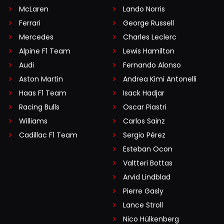
McLaren
Lando Norris
Ferrari
George Russell
Mercedes
Charles Leclerc
Alpine F1 Team
Lewis Hamilton
Audi
Fernando Alonso
Aston Martin
Andrea Kimi Antonelli
Haas F1 Team
Isack Hadjar
Racing Bulls
Oscar Piastri
Williams
Carlos Sainz
Cadillac F1 Team
Sergio Pérez
Esteban Ocon
Valtteri Bottas
Arvid Lindblad
Pierre Gasly
Lance Stroll
Nico Hülkenberg