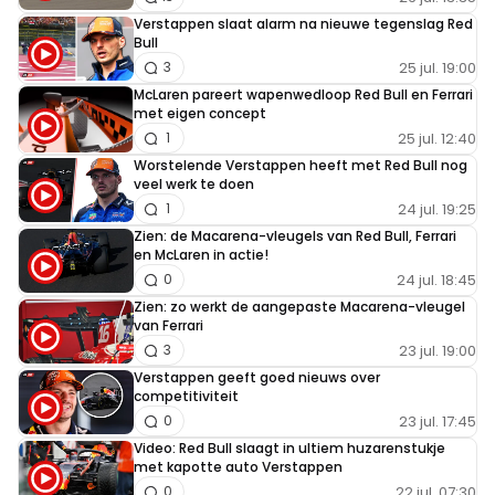
Verstappen slaat alarm na nieuwe tegenslag Red
Bull
25 jul. 19:00
3
McLaren pareert wapenwedloop Red Bull en Ferrari
met eigen concept
25 jul. 12:40
1
Worstelende Verstappen heeft met Red Bull nog
veel werk te doen
24 jul. 19:25
1
Zien: de Macarena-vleugels van Red Bull, Ferrari
en McLaren in actie!
24 jul. 18:45
0
Zien: zo werkt de aangepaste Macarena-vleugel
van Ferrari
23 jul. 19:00
3
Verstappen geeft goed nieuws over
competitiviteit
23 jul. 17:45
0
Video: Red Bull slaagt in ultiem huzarenstukje
met kapotte auto Verstappen
22 jul. 07:30
0