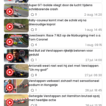
Super GT-bolide vliegt door de lucht tijdens
schrikbarende crash
2 aug. 14:20
0
Rally-coureur komt met de schrik vrij na
drievoudige koprol
1 aug. 14:45
0
Livestream: Race 7 NLS op de Nürburgring met o.a.
Tom Coronel
1 aug. 09:15
4
Red Bull zal Verstappen rijkelijk belonen voor
geduld
27 jul. 14:00
1
Antonelli weet niet wat hij ziet met Verstappen:
"Oh my god!"
27 jul. 06:30
8
Verstappen verbaast zichzelf met sensationeel
podium in Hongarije
26 jul. 18:45
1
Getergde Verstappen zet Hamilton brutaal opzij
met heerlijke actie
26 jul. 13:35
13