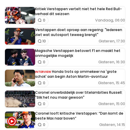
Kritiek Verstappen vertelt niet het hele Red Bull-
verhaal dit seizoen
Vandaag, 06:00
0
Verstappen doet oproep aan regering: "Iedereen
ziet wat autosport teweeg brengt"
Gisteren, 17:30
10
Magische Verstappen betovert F1 en maakt het
onmogelijke mogelijk
Gisteren, 16:30
0
Honda trots op ommekeer na 'grote
INTERVIEW
schok' aan begin Aston Martin-avontuur
Gisteren, 15:45
0
Coronel onverbiddelijk over titelambities Russell:
"Slik het nou maar gewoon"
Gisteren, 15:00
0
Coronel looft kritische Verstappen: “Dan komt de
beste Max naar boven”
Gisteren, 14:15
0