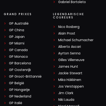
Gabriel Bortoleto
GRAND PRIXES
LEGENDARISCHE
COUREURS
GP Australië
Nico Rosberg
GP China
Alain Prost
GP Japan
Michael Schumacher
GP Miami
Alberto Ascari
GP Canada
Ayrton Senna
GP Monaco
Gilles Villeneuve
GP Barcelona
James Hunt
GP Oostenrijk
Jackie Stewart
GP Groot-Brittannië
Mika Häkkinen
GP België
Jos Verstappen
GP Hongarije
Jim Clark
GP Nederland
Niki Lauda
GP Italië