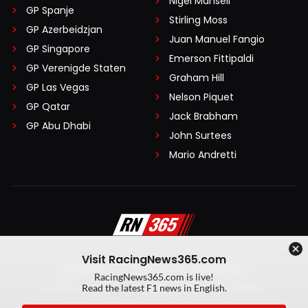
Nigel Mansell
GP Spanje
Stirling Moss
GP Azerbeidzjan
Juan Manuel Fangio
GP Singapore
Emerson Fittipaldi
GP Verenigde Staten
Graham Hill
GP Las Vegas
Nelson Piquet
GP Qatar
Jack Brabham
GP Abu Dhabi
John Surtees
Mario Andretti
Visit RacingNews365.com
Disclaimer
Algemene voorwaarden
RacingNews365.com is live!
Privacy Policy
Created by On Your Marks
Read the latest F1 news in English.
Privacy manager
Kansspeluitingen