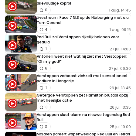
drievoudige koprol
1 aug. 14:45
0
Livestream: Race 7 NLS op de Nürburgring met o.a.
Tom Coronel
1 aug. 09:15
4
Red Bull zal Verstappen rijkelijk belonen voor
geduld
27 jul. 14:00
1
Antonelli weet niet wat hij ziet met Verstappen:
"Oh my god!"
27 jul. 06:30
8
Verstappen verbaast zichzelf met sensationeel
podium in Hongarije
26 jul. 18:45
1
Getergde Verstappen zet Hamilton brutaal opzij
met heerlijke actie
26 jul. 13:35
13
Verstappen slaat alarm na nieuwe tegenslag Red
Bull
25 jul. 19:00
3
McLaren pareert wapenwedloop Red Bull en Ferrari