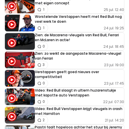
met eigen concept
25 jul. 12:40
1
Worstelende Verstappen heeft met Red Bull nog
veel werk te doen
24 jul. 19:25
1
Zien: de Macarena-vleugels van Red Bull, Ferrari
en McLaren in actie!
24 jul. 18:45
0
Zien: zo werkt de aangepaste Macarena-vleugel
van Ferrari
23 jul. 19:00
3
Verstappen geeft goed nieuws over
competitiviteit
23 jul. 17:45
0
Video: Red Bull slaagt in ultiem huzarenstukje
met kapotte auto Verstappen
22 jul. 07:30
0
Video: Red Bull Verstappen krijgt vleugels in crash
met Hamilton
21 jul. 14:20
2
Piastri faalt hopeloos achter het stuur bij Jeremy