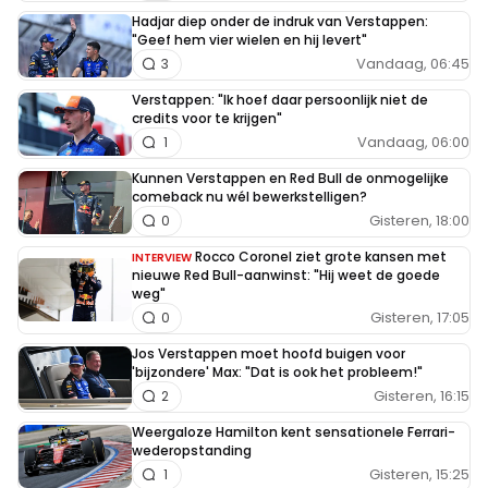
Hadjar diep onder de indruk van Verstappen:
"Geef hem vier wielen en hij levert"
Vandaag, 06:45
3
Verstappen: "Ik hoef daar persoonlijk niet de
credits voor te krijgen"
Vandaag, 06:00
1
Kunnen Verstappen en Red Bull de onmogelijke
comeback nu wél bewerkstelligen?
Gisteren, 18:00
0
Rocco Coronel ziet grote kansen met
INTERVIEW
nieuwe Red Bull-aanwinst: "Hij weet de goede
weg"
Gisteren, 17:05
0
Jos Verstappen moet hoofd buigen voor
'bijzondere' Max: "Dat is ook het probleem!"
Gisteren, 16:15
2
Weergaloze Hamilton kent sensationele Ferrari-
wederopstanding
Gisteren, 15:25
1