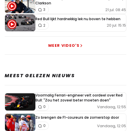
Clarkson
21 jul. 08:45
3
Red Bull lijkt hardnekkig lek nu boven te hebben
20 jul. 15:15
2
MEER VIDEO'S
MEEST GELEZEN NIEUWS
Voormalig Ferrari-engineer velt oordeel over Red
Bull: "Zou het zoveel beter moeten doen"
Vandaag, 12:55
0
Zo brengen de F1-coureurs de zomerstop door
Vandaag, 12:05
0