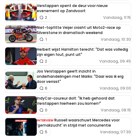
Verstappen opent de deur voor nieuw
evenement op Zandvoort
Vandaag, 11:15
2
Niet-topfitte Veijer crasht uit Moto2-race op
Silverstone in dramatisch weekend
Vandaag, 10:30
1
Herbert wijst Hamilton terecht: "Dat was volledig
zijn eigen fout, punt uit"
Vandaag, 09:45
2
Jos Verstappen geeft inzicht in
onderhandelingen met Marko: "Daar was ik erg
door verrast"
Vandaag, 09:00
6
IndyCar-coureur dolt: "Ik heb gehoord dat
Verstappen hierheen zou komen!"
Vandaag, 08:15
0
Russell waarschuwt Mercedes voor
INTERVIEW
'gemakzucht' in strijd met concurrentie
Vandaag, 07:30
5