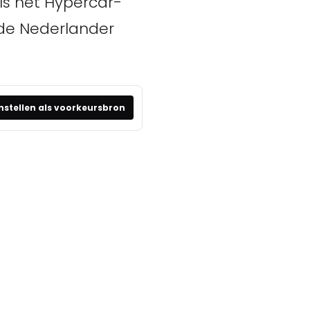
ls het Hypercar-
 de Nederlander
nstellen als voorkeursbron