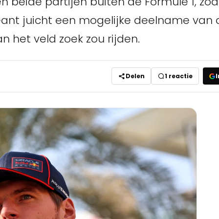
 beide partijen buiten de Formule 1, zoa
eant juicht een mogelijke deelname van
an het veld zoek zou rijden.
Delen
1
reactie
I