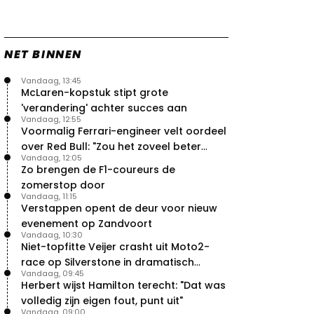
NET BINNEN
Vandaag, 13:45
McLaren-kopstuk stipt grote
'verandering' achter succes aan
Vandaag, 12:55
Voormalig Ferrari-engineer velt oordeel
over Red Bull: "Zou het zoveel beter
Vandaag, 12:05
moeten doen"
Zo brengen de F1-coureurs de
zomerstop door
Vandaag, 11:15
Verstappen opent de deur voor nieuw
evenement op Zandvoort
Vandaag, 10:30
Niet-topfitte Veijer crasht uit Moto2-
race op Silverstone in dramatisch
Vandaag, 09:45
weekend
Herbert wijst Hamilton terecht: "Dat was
volledig zijn eigen fout, punt uit"
Vandaag, 09:00