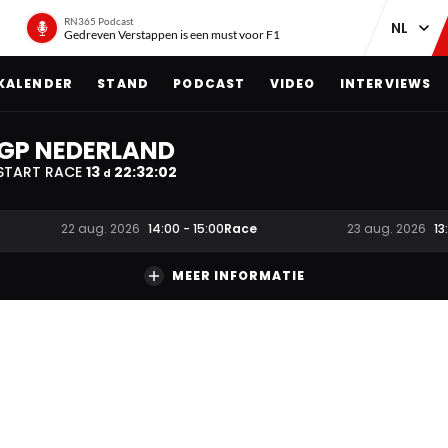
RN365 Podcast
Gedreven Verstappen is een must voor F1
KALENDER
STAND
PODCAST
VIDEO
INTERVIEWS
GP NEDERLAND
START RACE
13
22
:
32
:
01
d
Race
22 aug. 2026
14:00
-
15:00
23 aug. 2026
13
MEER INFORMATIE