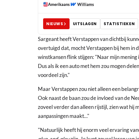
Amerikaans
Williams
NIEUWS
UITSLAGEN
STATISTIEKEN
Sargeant heeft Verstappen van dichtbij kun
overtuigd dat, mocht Verstappen bij hem in d
winstkansen flink stijgen: "Naar mijn mening 
Dus als ik een auto met hem zou mogen dele
voordeel zijn."
Maar Verstappen zou niet alleen een belangr
Ook naast de baan zou de invloed van de Ned
zoveel verder dan alleen rijstijl, zien wat hij
aanpassingen maakt..."
"Natuurlijk heeft hij enorm veel ervaring va
plug-and-play
zijn. Je kunt zoveel leren van i