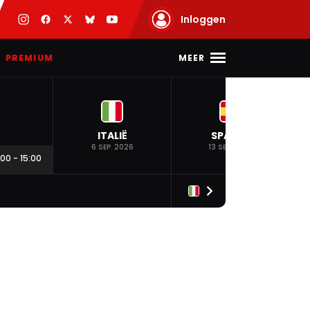
Inloggen
MEER
PREMIUM
ITALIË
SPANJE
6 SEP. 2026
13 SEP. 2026
:00
-
15:00