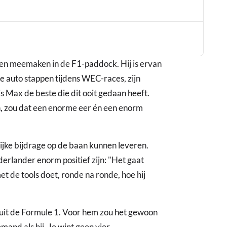
nen meemaken in de F1-paddock. Hij is ervan
e auto stappen tijdens WEC-races, zijn
is Max de beste die dit ooit gedaan heeft.
n, zou dat een enorme eer én een enorm
ijke bijdrage op de baan kunnen leveren.
erlander enorm positief zijn: "Het gaat
 met de tools doet, ronde na ronde, hoe hij
nuit de Formule 1. Voor hem zou het gewoon
emand als hij. Je wint geen vier