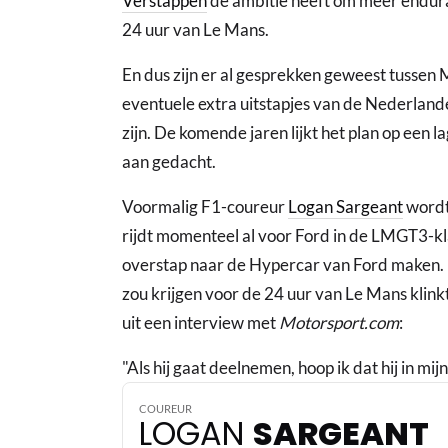
Verstappen
de ambitie heeft om meer endura
24 uur van Le Mans.
En dus zijn er al gesprekken geweest tusse
eventuele extra uitstapjes van de Nederland
zijn. De komende jaren lijkt het plan op een l
aan gedacht.
Voormalig F1-coureur
Logan Sargeant
wordt
rijdt momenteel al voor Ford in de LMGT3-kl
overstap naar de Hypercar van Ford maken. 
zou krijgen voor de 24 uur van Le Mans klinkt
uit een interview met
Motorsport.com
:
"Als hij gaat deelnemen, hoop ik dat hij in mij
COUREUR
LOGAN
SARGEANT