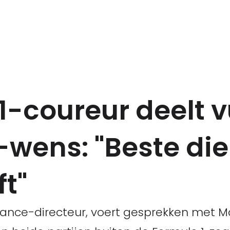
1-coureur deelt v
ens: "Beste die 
t"
mance-directeur, voert gesprekken met 