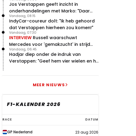
Jos Verstappen geeft inzicht in
onderhandelingen met Marko: "Daar
Vandaag, 08:15
was ik erg door verrast"
IndyCar-coureur dolt: "Ik heb gehoord
dat Verstappen hierheen zou komen!"
Vandaag, 07:30
INTERVIEW
Russell waarschuwt
Mercedes voor 'gemakzucht' in strijd
Vandaag, 06:45
met concurrentie
Hadjar diep onder de indruk van
Verstappen: "Geef hem vier wielen en hij
levert"
MEER NIEUWS
F1-KALENDER 2026
F1-
RACE
DATUM
kalender
GP Nederland
23 aug 2026
2026