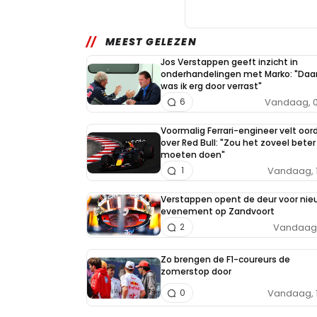
MEEST GELEZEN
Jos Verstappen geeft inzicht in
onderhandelingen met Marko: "Daa
was ik erg door verrast"
Vandaag, 0
6
Voormalig Ferrari-engineer velt oor
over Red Bull: "Zou het zoveel beter
moeten doen"
Vandaag, 
1
Verstappen opent de deur voor nie
evenement op Zandvoort
Vandaag, 
2
Zo brengen de F1-coureurs de
zomerstop door
Vandaag, 
0