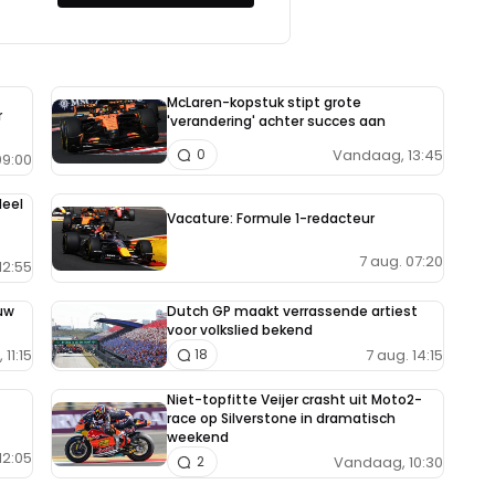
McLaren-kopstuk stipt grote
r
'verandering' achter succes aan
Vandaag, 13:45
0
9:00
deel
Vacature: Formule 1-redacteur
7 aug. 07:20
12:55
uw
Dutch GP maakt verrassende artiest
voor volkslied bekend
11:15
7 aug. 14:15
18
Niet-topfitte Veijer crasht uit Moto2-
race op Silverstone in dramatisch
weekend
12:05
Vandaag, 10:30
2