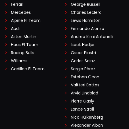
Ferrari
George Russell
Mercedes
Charles Leclerc
Alpine F1 Team
Lewis Hamilton
Audi
Fernando Alonso
Aston Martin
Andrea Kimi Antonelli
Haas F1 Team
Isack Hadjar
Racing Bulls
Oscar Piastri
Williams
Carlos Sainz
Cadillac F1 Team
Sergio Pérez
Esteban Ocon
Valtteri Bottas
Arvid Lindblad
Pierre Gasly
Lance Stroll
Nico Hülkenberg
Alexander Albon