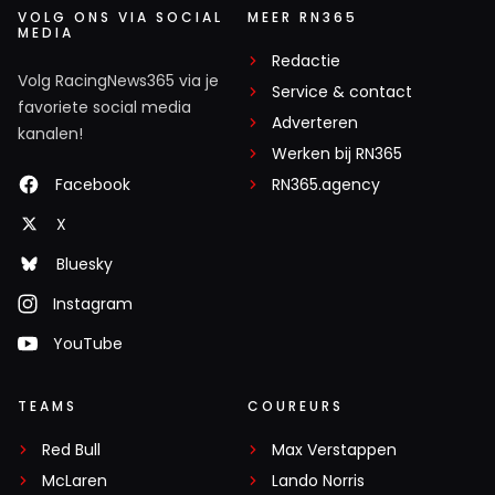
VOLG ONS VIA SOCIAL
MEER RN365
MEDIA
Redactie
Volg RacingNews365 via je
Service & contact
favoriete social media
Adverteren
kanalen!
Werken bij RN365
Facebook
RN365.agency
X
Bluesky
Instagram
YouTube
TEAMS
COUREURS
Red Bull
Max Verstappen
McLaren
Lando Norris