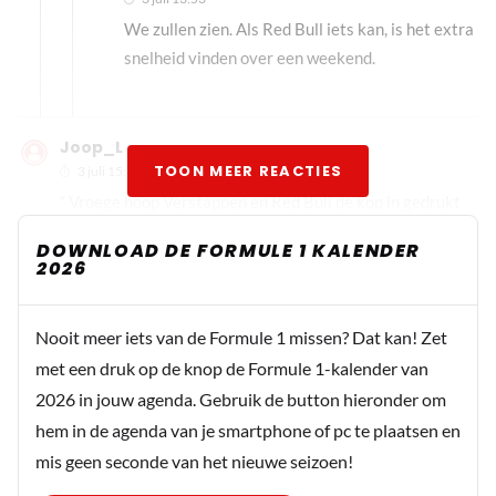
We zullen zien. Als Red Bull iets kan, is het extra
snelheid vinden over een weekend.
Joop_L
TOON MEER REACTIES
3 juli 15:22
“ Vroege hoop Verstappen en Red Bull de kop in gedrukt
op Silverstone Dit heeft Max van de week al zelf gezegd.
DOWNLOAD DE FORMULE 1 KALENDER
Er staat op deze site een artikel over dat Max moet
2026
bulderen van het lachen na afloop van zijn simulator runs.
Nooit meer iets van de Formule 1 missen? Dat kan! Zet
met een druk op de knop de Formule 1-kalender van
2026 in jouw agenda. Gebruik de button hieronder om
hem in de agenda van je smartphone of pc te plaatsen en
mis geen seconde van het nieuwe seizoen!