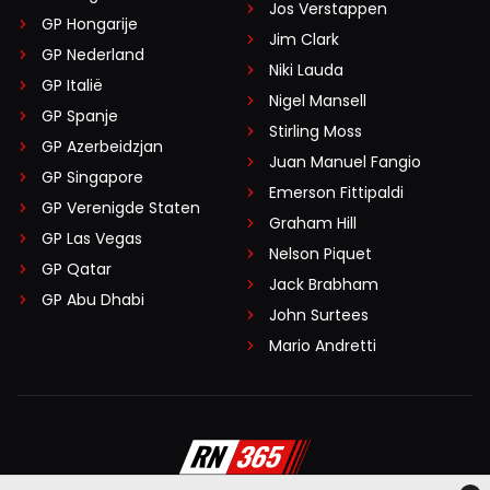
Jos Verstappen
GP Hongarije
Jim Clark
GP Nederland
Niki Lauda
GP Italië
Nigel Mansell
GP Spanje
Stirling Moss
GP Azerbeidzjan
Juan Manuel Fangio
GP Singapore
Emerson Fittipaldi
GP Verenigde Staten
Graham Hill
GP Las Vegas
Nelson Piquet
GP Qatar
Jack Brabham
GP Abu Dhabi
John Surtees
Mario Andretti