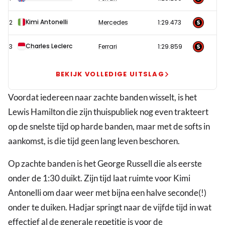
Verstappen
en
Kimi Antonelli
2
Mercedes
1:29.473
Red
Bull
Charles Leclerc
3
Ferrari
1:29.859
de
kop
BEKIJK VOLLEDIGE UITSLAG
in
Voordat iedereen naar zachte banden wisselt, is het
gedrukt
Lewis Hamilton die zijn thuispubliek nog even trakteert
op
op de snelste tijd op harde banden, maar met de softs in
Silverstone
aankomst, is die tijd geen lang leven beschoren.
Op zachte banden is het George Russell die als eerste
onder de 1:30 duikt. Zijn tijd laat ruimte voor Kimi
Antonelli om daar weer met bijna een halve seconde(!)
onder te duiken. Hadjar springt naar de vijfde tijd in wat
effectief al de generale repetitie is voor de