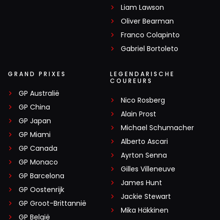
Liam Lawson
Oliver Bearman
Franco Colapinto
Gabriel Bortoleto
GRAND PRIXES
LEGENDARISCHE
COUREURS
GP Australië
Nico Rosberg
GP China
Alain Prost
GP Japan
Michael Schumacher
GP Miami
Alberto Ascari
GP Canada
Ayrton Senna
GP Monaco
Gilles Villeneuve
GP Barcelona
James Hunt
GP Oostenrijk
Jackie Stewart
GP Groot-Brittannië
Mika Häkkinen
GP België