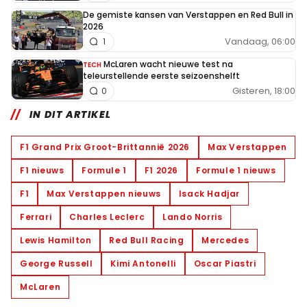
De gemiste kansen van Verstappen en Red Bull in
2026
Vandaag, 06:00
1
McLaren wacht nieuwe test na
TECH
teleurstellende eerste seizoenshelft
Gisteren, 18:00
0
IN DIT ARTIKEL
F1 Grand Prix Groot-Brittannië 2026
Max Verstappen
F1 nieuws
Formule 1
F1 2026
Formule 1 nieuws
F1
Max Verstappen nieuws
Isack Hadjar
Ferrari
Charles Leclerc
Lando Norris
Lewis Hamilton
Red Bull Racing
Mercedes
George Russell
Kimi Antonelli
Oscar Piastri
McLaren