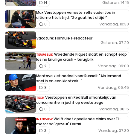
Gisteren, 14:15
14
Max Verstappen verraste zelfs vader Jos in
ultieme titelstrijd: "Zo gaat het altijd!"
Vandaag, 10:30
0
Vacature: Formule 1-redacteur
Gisteren, 07:20
Woedende Piquet slaat en schopt erop
TERUGBLIK
los na knullige crash - terugblik
Vandaag, 09:00
2
Montoya ziet nadeel voor Russell: "Als iemand
snel is en een klootzak..."
Vandaag, 06:45
8
Verstappen en Red Bull afhankelijk van
TECH
concurrentie in jacht op eerste zege
Vandaag, 08:15
0
Wolff doet opvallende claim over F1-
INTERVIEW
motor na 'gezeur' Ferrari
Vandaag, 07:30
3