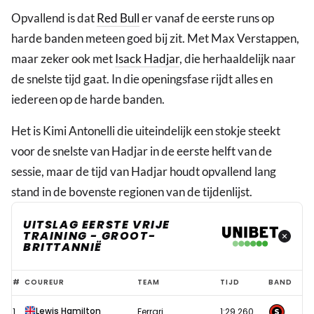
Opvallend is dat
Red Bull
er vanaf de eerste runs op
harde banden meteen goed bij zit. Met Max Verstappen,
maar zeker ook met
Isack Hadjar
, die herhaaldelijk naar
de snelste tijd gaat. In die openingsfase rijdt alles en
iedereen op de harde banden.
Het is Kimi Antonelli die uiteindelijk een stokje steekt
voor de snelste van Hadjar in de eerste helft van de
sessie, maar de tijd van Hadjar houdt opvallend lang
stand in de bovenste regionen van de tijdenlijst.
UITSLAG EERSTE VRIJE
TRAINING - GROOT-
BRITTANNIË
Vroege
#
COUREUR
TEAM
TIJD
BAND
hoop
Lewis Hamilton
1
Ferrari
1:29.260