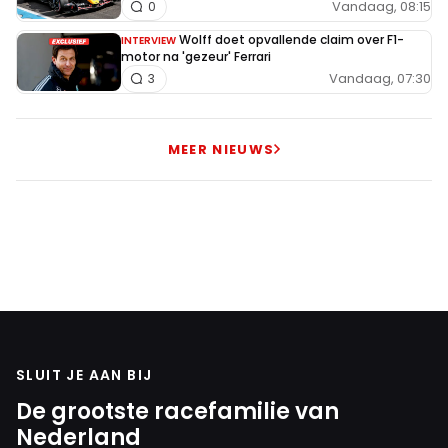
Vandaag, 08:15
0
Wolff doet opvallende claim over F1-
INTERVIEW
motor na 'gezeur' Ferrari
Vandaag, 07:30
3
MEER NIEUWS
SLUIT JE AAN BIJ
De grootste racefamilie van
Nederland