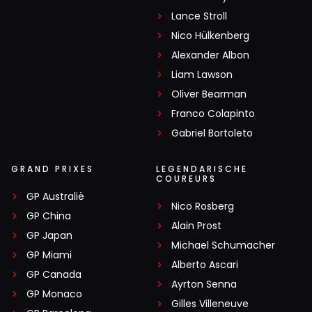
misschien nog een kans dat Norris nog een
Lance Stroll
plaats vooruit komt
Nico Hülkenberg
Alexander Albon
CvM
Liam Lawson
3 november 2024 17:59
Oliver Bearman
De mooiste race ooit! Geweldig. Geen twijfel wie de beste
Franco Colapinto
coureur is.
Gabriel Bortoleto
Sissy10.
GRAND PRIXES
LEGENDARISCHE
COUREURS
3 november 2024 18:43
GP Australië
De allerbeste ,maar de meesten hier weten wat ik de
Nico Rosberg
GP China
afgelopen weken en zeker dagen erover heb gezegd
Alain Prost
GP Japan
en voorspelt😉😅
Michael Schumacher
GP Miami
Alberto Ascari
GP Canada
Ayrton Senna
GP Monaco
Johannes Gouka
Gilles Villeneuve
3 november 2024 18:01