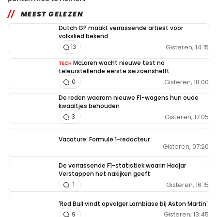
MEEST GELEZEN
Dutch GP maakt verrassende artiest voor
volkslied bekend
Gisteren, 14:15
13
McLaren wacht nieuwe test na
TECH
teleurstellende eerste seizoenshelft
Gisteren, 18:00
0
De reden waarom nieuwe F1-wagens hun oude
kwaaltjes behouden
Gisteren, 17:05
3
Vacature: Formule 1-redacteur
Gisteren, 07:20
De verrassende F1-statistiek waarin Hadjar
Verstappen het nakijken geeft
Gisteren, 16:15
1
'Red Bull vindt opvolger Lambiase bij Aston Martin'
Gisteren, 13:45
9