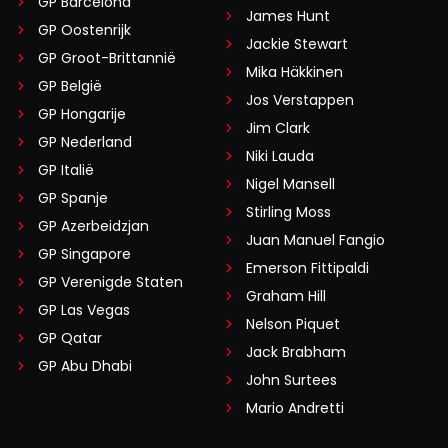
GP Barcelona
James Hunt
Max de beste ..Vooral als hij boos is..#wereldklasse..
GP Oostenrijk
Jackie Stewart
GP Groot-Brittannië
Mika Häkkinen
GP België
Jos Verstappen
diana-drinckwaard#f1-fan
GP Hongarije
Jim Clark
3 november 2024 18:05
GP Nederland
Fantastisch gedaan , vanaf plek 17 wauw en nu Winnaar
Niki Lauda
GP Italië
van de race !!!! Respect
Nigel Mansell
GP Spanje
Stirling Moss
GP Azerbeidzjan
Juan Manuel Fangio
GP Singapore
M.B.
Emerson Fittipaldi
GP Verenigde Staten
3 november 2024 18:00
Graham Hill
GP Las Vegas
Heerlijke race. Karma bites you in de back mclaren.
Nelson Piquet
GP Qatar
Finally justice
Jack Brabham
GP Abu Dhabi
John Surtees
Mario Andretti
NoMikeyNOOO
3 november 2024 18:06