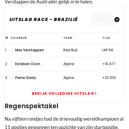
Verstappen de Australiër gelijk in te halen.
UITSLAG RACE - BRAZILIË
Weergaloze
#
COUREUR
TEAM
TIJD
Verstappen
1
Max Verstappen
Red Bull
LAP 69
deelt
uppercut
2
Esteban Ocon
Alpine
+19.477
uit
aan
3
Pierre Gasly
Alpine
+22.532
Norris
in
BEKIJK VOLLEDIGE UITSLAG
regentombola
Regenspektakel
Brazilië
Na vijftien rondjes had de drievoudig wereldkampioen al
11 posities gewonnen ten opzichte van zijn startpositie.