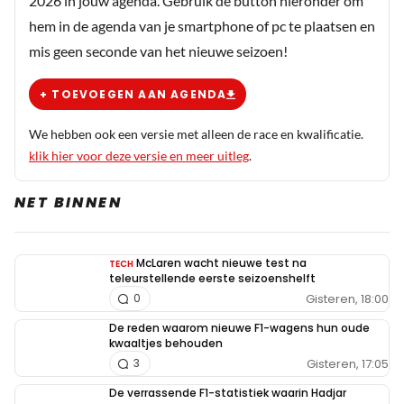
2026 in jouw agenda. Gebruik de button hieronder om
Sientje
hem in de agenda van je smartphone of pc te plaatsen en
3 november 2024 19:00
mis geen seconde van het nieuwe seizoen!
🤣🤣🤣🤣🤣🤣🤣🤣🤣🤣🤣🤣🤣🤣 Die komt wel weer
boven drijven. Geen zorgen, onkruid vergaat niet. De
+ TOEVOEGEN AAN AGENDA
eerste training van Max die niet goed verloopt,
We hebben ook een versie met alleen de race en kwalificatie.
kruipen ze vanzelf onder die steen weer vandaan.
klik hier voor deze versie en meer uitleg
.
Sientje
NET BINNEN
3 november 2024 19:19
🤣🤣🤣🤣🤣🤣🤣🤣maak je geen zorgen, onkruid
vergaat niet. Die komt vanzelf wel weer
McLaren wacht nieuwe test na
TECH
teleurstellende eerste seizoenshelft
bovendrijven, bij de eerst volgende training, is hij van
Gisteren, 18:00
0
de partij met zijn voorspelling.
De reden waarom nieuwe F1-wagens hun oude
kwaaltjes behouden
Gisteren, 17:05
3
Sissy10.
De verrassende F1-statistiek waarin Hadjar
3 november 2024 18:00