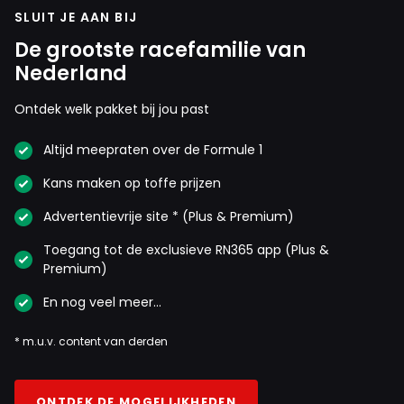
SLUIT JE AAN BIJ
Sissy10.
De grootste racefamilie van
3 november 2024 18:44
Nederland
Zoals je weet heb ik weken lang 100 vertrouwen
gehad in Max😉 en ja inderdaad na de
Ontdek welk pakket bij jou past
race..belachelijk,, als het Max weer was geweest
Altijd meepraten over de Formule 1
,wat dan?
Kans maken op toffe prijzen
Dit bericht is aangepast op:
3-11
Advertentievrije site * (Plus & Premium)
Midway
Toegang tot de exclusieve RN365 app (Plus &
Premium)
3 november 2024 20:06
Ja, 2 Fransen, zullen die Engelsen leuk vinden.
En nog veel meer…
* m.u.v. content van derden
Erwin_B
3 november 2024 18:38
Masterclass! Goed van Alpine idd
ONTDEK DE MOGELIJKHEDEN