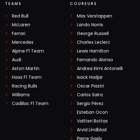
TEAMS
COUREURS
GaryGearbox7
3 november 2024 18:34
Red Bull
Max Verstappen
En na zijn zwaai buiten de baan illegaal 3 posities
McLaren
Lando Norris
minder verloor, hij stak nogal een eindje af.
Ferrari
George Russell
Mercedes
Charles Leclerc
Ed Oort Van
Alpine F1 Team
Lewis Hamilton
3 november 2024 18:55
Audi
Fernando Alonso
Norris krijg gewoon 10 sec aan zijn broek en die
Aston Martin
Andrea Kimi Antonelli
kan hij hebben vandaar afgewacht tot na de race
Haas F1 Team
Isack Hadjar
Racing Bulls
Oscar Piastri
willem H
Williams
Carlos Sainz
3 november 2024 19:03
Cadillac F1 Team
Sergio Pérez
@vanlotje Daar zeg je zowat, Mercedes wordt nu
Esteban Ocon
onderzocht voor druk van de banden wijzigen als
Valtteri Bottas
ze nog op de wagen zitten. Ben even kwijt hoever
Arvid Lindblad
Norris achter George zat, maar er is dus
Pierre Gasly