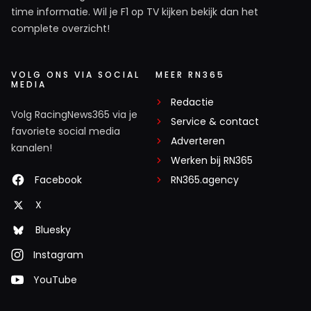
time informatie. Wil je F1 op TV kijken bekijk dan het
Chebaisit
complete overzicht!
3 november 2024 18:05
Yeeeeeees Max maakte zich kwaad en reed als een
duivel. Absoluut de beste rijder van het veld en mooi dat
VOLG ONS VIA SOCIAL
MEER RN365
MEDIA
die Engelsen van Sky een knal voor de kop krijgen.
Redactie
Volg RacingNews365 via je
Service & contact
favoriete social media
Simracer
Adverteren
kanalen!
3 november 2024 18:00
Werken bij RN365
Nou Herbert, zeg het maar.
Facebook
RN365.agency
X
vanlotje
Bluesky
3 november 2024 18:29
Herbert is nog een excuus aan het verzinnen hoe ze
Instagram
Norris geen straf hoeven te geven voor de verboden
YouTube
start.