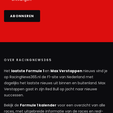
RaceMarc
3 november 2024 18:01
ABONNEREN
Wat gaaaaaf💪🏻 Max is in lange tijd niet zo blij geweest
met een overwinning😁😁💪🏻
VroomVroom
3 november 2024 18:24
En dan ook nog zien hoe blijk Ocon en Gasly zijn met
plek 2 en 3. Heerlijk gewoon.
OVER RACINGNEWS365
Het
laatste Formule 1
en
Max Verstappen
nieuws vind je
RaceMarc
op RacingNews365.nl de F1-site van Nederland met
3 november 2024 18:29
dagelijks het laatste nieuws uit binnen en buitenland. Max
Die Alpines dubbel podium heeft niemand zien
Verstappen gaat in zijn Red Bull op jacht naar nieuwe
aankomen denk ik. Waren het hele jaar nergens
successen.
en nu dit. Netjes gedaan💪🏻
Bekijk de
Formule 1 kalender
voor een overzicht van alle
races, met uitgebreide informatie van de races en real-