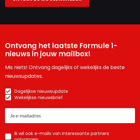
Sientje
3 november 2024 18:57
Ik ben blij, maar nog blijer voor jouw. Gefeliciteerd 🥂
Ontvang het laatste Formule 1-
racewonder
nieuws in jouw mailbox!
3 november 2024 19:09
Dan gaan we de laatste 3 ook maar met veel
Mis niets! Ontvang dagelijks of wekelijks de beste
vertrouwen bekijken....top he
nieuwsupdates.
Dagelijkse nieuwsupdate
One_formula
Wekelijkse nieuwsbrief
3 november 2024 18:00
Al geven ze m 10 straffen, de master laat zien wie er de
baas is.
Ik wil ook e-mails van interessante partners
ontvangen.