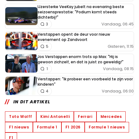
IJzersterke VeeKay jubelt na evenaring beste
seizoensprestatie: "Podium komt steeds
dichterbij!"
Vandaag, 06:45
3
Verstappen opent de deur voor nieuw
evenement op Zandvoort
Gisteren, 11:15
5
Jos Verstappen enorm trots op Max: "Hij is
gewoon zichzelf, en dat is juist zo geweldig!"
Vandaag, 08:15
1
Verstappen: "Ik probeer een voorbeeld te zijn voor
kinderen"
Vandaag, 06:00
4
IN DIT ARTIKEL
Toto Wolff
Kimi Antonelli
Ferrari
Mercedes
F1 nieuws
Formule 1
F1 2026
Formule 1 nieuws
F1