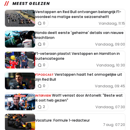
MEEST GELEZEN
Verstappen en Red Bull ontvangen belangrijk F1-
voordeel na matige eerste seizoenshelft
Vandaag, 11:15
0
Honda deelt eerste 'geheime' details van nieuwe
krachtbron
Vandaag, 09:00
0
F1-veteraan plaatst Verstappen en Hamilton in
buitencategorie
Vandaag, 10:30
0
Verstappen haalt het onmogelijke uit
F1 PODCAST
zijn Red Bull
Vandaag, 09:45
0
Wolff verrast door Antonelli: "Beste wat
INTERVIEW
ik ooit heb gezien"
Vandaag, 07:30
2
Vacature: Formule 1-redacteur
7 aug. 07:20