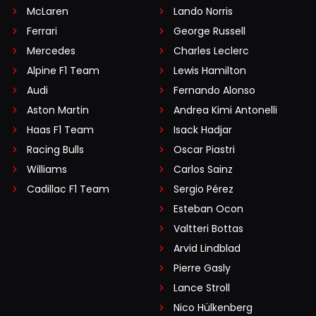
McLaren
Lando Norris
Ferrari
George Russell
Mercedes
Charles Leclerc
Alpine F1 Team
Lewis Hamilton
Audi
Fernando Alonso
Aston Martin
Andrea Kimi Antonelli
Haas F1 Team
Isack Hadjar
Racing Bulls
Oscar Piastri
Williams
Carlos Sainz
Cadillac F1 Team
Sergio Pérez
Esteban Ocon
Valtteri Bottas
Arvid Lindblad
Pierre Gasly
Lance Stroll
Nico Hülkenberg