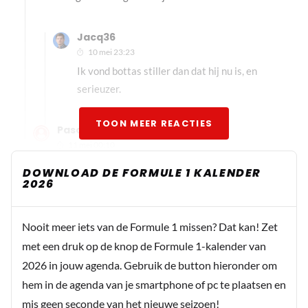
Jacq36
10 mei 23:23
Ik vond bottas stiller dan dat hij nu is, en
serieuzer.
TOON MEER REACTIES
Pascale
11 mei 00:10
Valtteri was zeker in eerste periode stiller. Eigenlijk
DOWNLOAD DE FORMULE 1 KALENDER
buiten de baan een beetje een grijze muis, met af en
2026
toe een verrassing tussendoor. Daarna kwam hij
helemaal los. Als reserve/testrijder is hij wel zichzelf
Nooit meer iets van de Formule 1 missen? Dat kan! Zet
naar mijn idee gebleven. De stillere periode had hij
met een druk op de knop de Formule 1-kalender van
ook een andere relatie. Misschien heeft huidige
2026 in jouw agenda. Gebruik de button hieronder om
partner ook positieve invloed op hem. George vond ik
hem in de agenda van je smartphone of pc te plaatsen en
persoonlijk bij Williams ook altijd arrogant. Om 1 of
mis geen seconde van het nieuwe seizoen!
andere reden moet ik bij hem vaker aan Sheldon