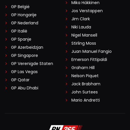
Mika Häkkinen
GP België
Jos Verstappen
GP Hongarije
Jim Clark
GP Nederland
Niki Lauda
GP Italië
Nigel Mansell
GP Spanje
Stirling Moss
GP Azerbeidzjan
Juan Manuel Fangio
GP Singapore
Emerson Fittipaldi
GP Verenigde Staten
Graham Hill
GP Las Vegas
Nelson Piquet
GP Qatar
Jack Brabham
GP Abu Dhabi
John Surtees
Mario Andretti