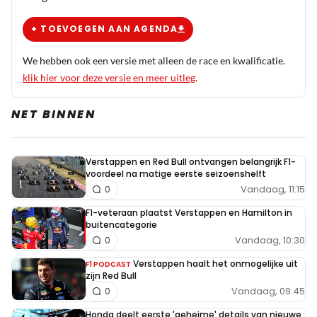
Cooper vd big bang theorie denken ( zal wel aan mij
+ TOEVOEGEN AAN AGENDA
liggen) in de versie van eerste helft vd serie waarbij
empathie ver te zoeken was. Ik hoop dat Kimi zo
We hebben ook een versie met alleen de race en kwalificatie.
blijft. Hij zal uiteraard meer volwassen gaan worden,
klik hier voor deze versie en meer uitleg
.
maar iig zo spontaan en ongedwongen in omgang met
anderen
NET BINNEN
Verstappen en Red Bull ontvangen belangrijk F1-
voordeel na matige eerste seizoenshelft
Vandaag, 11:15
0
F1-veteraan plaatst Verstappen en Hamilton in
buitencategorie
Vandaag, 10:30
0
Verstappen haalt het onmogelijke uit
F1 PODCAST
zijn Red Bull
Vandaag, 09:45
0
Honda deelt eerste 'geheime' details van nieuwe