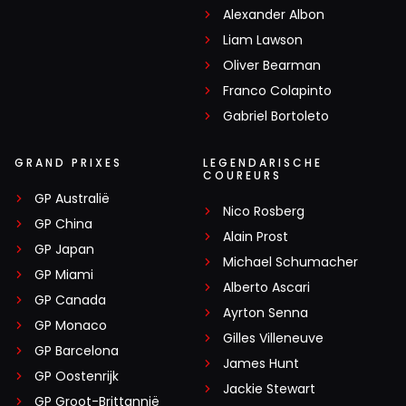
Alexander Albon
Liam Lawson
Oliver Bearman
Franco Colapinto
Gabriel Bortoleto
GRAND PRIXES
LEGENDARISCHE
COUREURS
GP Australië
Nico Rosberg
GP China
Alain Prost
GP Japan
Michael Schumacher
GP Miami
Alberto Ascari
GP Canada
Ayrton Senna
GP Monaco
Gilles Villeneuve
GP Barcelona
James Hunt
GP Oostenrijk
Jackie Stewart
GP Groot-Brittannië