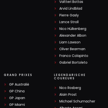
Valtteri Bottas
Arvid Lindblad
Pierre Gasly
Lance Stroll
Nico Hülkenberg
Alexander Albon
Liam Lawson
Oliver Bearman
Franco Colapinto
Gabriel Bortoleto
GRAND PRIXES
LEGENDARISCHE
COUREURS
GP Australië
Nico Rosberg
GP China
Alain Prost
GP Japan
Michael Schumacher
GP Miami
Alberto Ascari