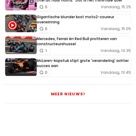
titel uit haar hoofd: "Dat is het minimale doel"
Vandaag, 15:25
0
Gigantische blunder kost moto2-coureur
overwinning
Vandaag, 15:05
0
Mercedes, Ferrari én Red Bull profiteren van
constructeurshussel
Vandaag, 14:35
1
McLaren-kopstuk stipt grote 'verandering' achter
succes aan
Vandaag, 13:45
0
MEER NIEUWS