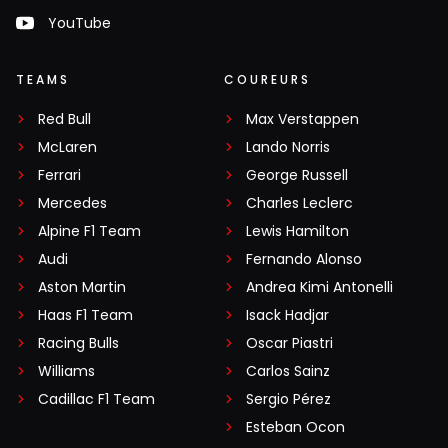
YouTube
TEAMS
COUREURS
Red Bull
Max Verstappen
McLaren
Lando Norris
Ferrari
George Russell
Mercedes
Charles Leclerc
Alpine F1 Team
Lewis Hamilton
Audi
Fernando Alonso
Aston Martin
Andrea Kimi Antonelli
Haas F1 Team
Isack Hadjar
Racing Bulls
Oscar Piastri
Williams
Carlos Sainz
Cadillac F1 Team
Sergio Pérez
Esteban Ocon