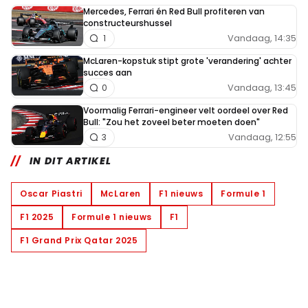
Mercedes, Ferrari én Red Bull profiteren van
constructeurshussel
Vandaag, 14:35
1
McLaren-kopstuk stipt grote 'verandering' achter
succes aan
Vandaag, 13:45
0
Voormalig Ferrari-engineer velt oordeel over Red
Bull: "Zou het zoveel beter moeten doen"
Vandaag, 12:55
3
IN DIT ARTIKEL
Oscar Piastri
McLaren
F1 nieuws
Formule 1
F1 2025
Formule 1 nieuws
F1
F1 Grand Prix Qatar 2025