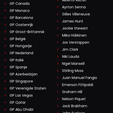
GP Canada
Ayrton Senna
GP Monaco
Gilles Villeneuve
GP Barcelona
James Hunt
GP Oostenrijk
Jackie Stewart
GP Groot-Brittannië
Mika Häkkinen
GP België
Jos Verstappen
GP Hongarije
Jim Clark
GP Nederland
Niki Lauda
GP Italië
Nigel Mansell
GP Spanje
Stirling Moss
GP Azerbeidzjan
Juan Manuel Fangio
GP Singapore
Emerson Fittipaldi
GP Verenigde Staten
Graham Hill
GP Las Vegas
Nelson Piquet
GP Qatar
Jack Brabham
GP Abu Dhabi
John Surtees