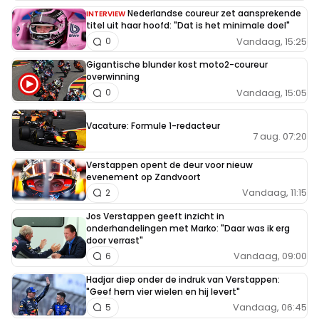
Nederlandse coureur zet aansprekende
INTERVIEW
titel uit haar hoofd: "Dat is het minimale doel"
Vandaag, 15:25
0
Gigantische blunder kost moto2-coureur
overwinning
Vandaag, 15:05
0
Vacature: Formule 1-redacteur
7 aug. 07:20
Verstappen opent de deur voor nieuw
evenement op Zandvoort
Vandaag, 11:15
2
Jos Verstappen geeft inzicht in
onderhandelingen met Marko: "Daar was ik erg
door verrast"
Vandaag, 09:00
6
Hadjar diep onder de indruk van Verstappen:
"Geef hem vier wielen en hij levert"
Vandaag, 06:45
5