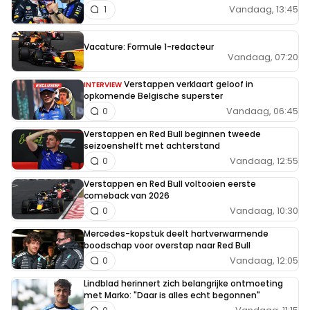
Vandaag, 13:45
1
Vacature: Formule 1-redacteur
Vandaag, 07:20
Verstappen verklaart geloof in
INTERVIEW
opkomende Belgische superster
Vandaag, 06:45
0
Verstappen en Red Bull beginnen tweede
seizoenshelft met achterstand
Vandaag, 12:55
0
Verstappen en Red Bull voltooien eerste
comeback van 2026
Vandaag, 10:30
0
Mercedes-kopstuk deelt hartverwarmende
boodschap voor overstap naar Red Bull
Vandaag, 12:05
0
Lindblad herinnert zich belangrijke ontmoeting
met Marko: "Daar is alles echt begonnen"