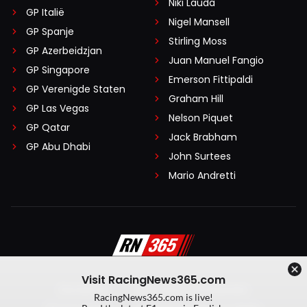
Niki Lauda
GP Italië
Nigel Mansell
GP Spanje
Stirling Moss
GP Azerbeidzjan
Juan Manuel Fangio
GP Singapore
Emerson Fittipaldi
GP Verenigde Staten
Graham Hill
GP Las Vegas
Nelson Piquet
GP Qatar
Jack Brabham
GP Abu Dhabi
John Surtees
Mario Andretti
Visit RacingNews365.com
Disclaimer
Algemene voorwaarden
RacingNews365.com is live!