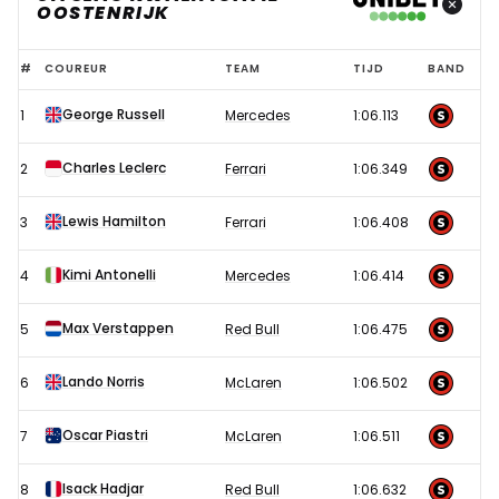
OOSTENRIJK
Uitslag
#
COUREUR
TEAM
TIJD
BAND
kwalificatie
George Russell
1
Mercedes
1:06.113
F1
GP
Charles Leclerc
2
Ferrari
1:06.349
Oostenrijk
2026
Lewis Hamilton
3
Ferrari
1:06.408
Kimi Antonelli
4
Mercedes
1:06.414
Max Verstappen
5
Red Bull
1:06.475
Lando Norris
6
McLaren
1:06.502
Oscar Piastri
7
McLaren
1:06.511
Isack Hadjar
8
Red Bull
1:06.632