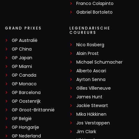
Franco Colapinto
Gabriel Bortoleto
GRAND PRIXES
LEGENDARISCHE
COUREURS
GP Australië
Nico Rosberg
GP China
Alain Prost
GP Japan
Michael Schumacher
GP Miami
Alberto Ascari
GP Canada
Ayrton Senna
GP Monaco
Gilles Villeneuve
GP Barcelona
James Hunt
GP Oostenrijk
Jackie Stewart
GP Groot-Brittannië
Mika Häkkinen
GP België
Jos Verstappen
GP Hongarije
Jim Clark
GP Nederland