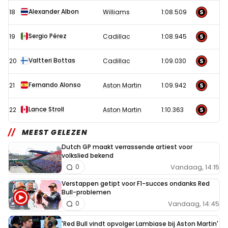
Alexander Albon
18
Williams
1:08.509
Sergio Pérez
19
Cadillac
1:08.945
Valtteri Bottas
20
Cadillac
1:09.030
Fernando Alonso
21
Aston Martin
1:09.942
Lance Stroll
22
Aston Martin
1:10.363
MEEST GELEZEN
Dutch GP maakt verrassende artiest voor
volkslied bekend
Vandaag, 14:15
0
Verstappen getipt voor F1-succes ondanks Red
Bull-problemen
Vandaag, 14:45
0
'Red Bull vindt opvolger Lambiase bij Aston Martin'