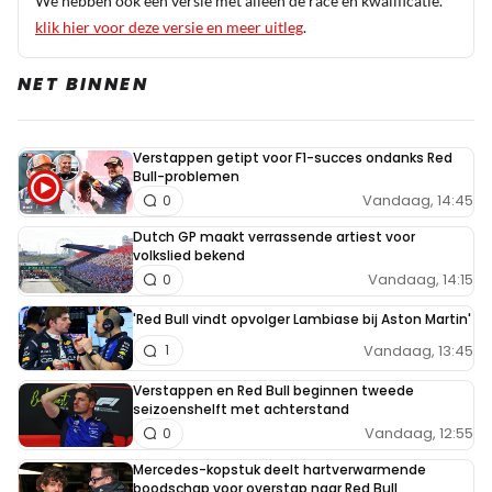
We hebben ook een versie met alleen de race en kwalificatie.
27 juni 15:13
klik hier voor deze versie en meer uitleg
.
En weer doet de Corrupte FIA niks met de onder dubbele
gele vlag behaalde pole position 🤮 Vind deze sport
NET BINNEN
steeds minder interessant worden, de autoos waardeloos
de regels worden met 2 maten gemeten etc
Verstappen getipt voor F1-succes ondanks Red
Bull-problemen
Ep
Vandaag, 14:45
0
27 juni 15:22
Als het enkel geel was en de data zegt dat hij
Dutch GP maakt verrassende artiest voor
volkslied bekend
voldoende gelift heeft, dan is het oke. Dubbel geel
Vandaag, 14:15
0
werd pas later toegepast… wat dan wel weer raar is,
'Red Bull vindt opvolger Lambiase bij Aston Martin'
want waarom niet meteen?
Vandaag, 13:45
1
Miels
Verstappen en Red Bull beginnen tweede
seizoenshelft met achterstand
27 juni 15:24
Vandaag, 12:55
0
Bernie zei als ik het goed verstond dat de
Mercedes-kopstuk deelt hartverwarmende
Marshall dubbel geel zwaaide maar de
boodschap voor overstap naar Red Bull