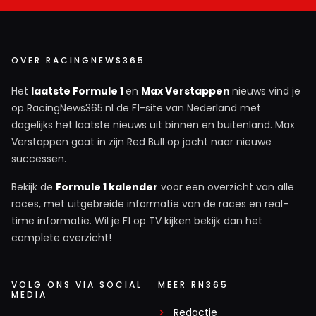
27 juni 16:14
Daar denk ik net zo over. Een (serie)winnende
Max is leuk, maar eigenlijk vind ik een tegen “the
odds” strijdende Max wel leuker om naar te
OVER RACINGNEWS365
kijken. Je moet dan niet enkel de voldoening uit
Het
laatste Formule 1
en
Max Verstappen
nieuws vind je
titels halen en kunnen herkennen wat hij laat
op RacingNews365.nl de F1-site van Nederland met
zien. Maar aan het soort reacties te zien, kunnen
dagelijks het laatste nieuws uit binnen en buitenland. Max
erg veel mensen dat niet.
Verstappen gaat in zijn Red Bull op jacht naar nieuwe
successen.
Dit bericht is aangepast op:
27-06
Bekijk de
Formule 1 kalender
voor een overzicht van alle
Frontrowlockout
races, met uitgebreide informatie van de races en real-
27 juni 16:40
time informatie. Wil je F1 op TV kijken bekijk dan het
complete overzicht!
@HaroldLT dat vind ik dus ook. Het gaat allemaal
niet van een leien dakje momenteel, maar dit
geeft weer beleving en de opbouw naar nieuwe
VOLG ONS VIA SOCIAL
MEER RN365
successen. Deel 2 na zijn opmars richting '21 😄
MEDIA
Redactie