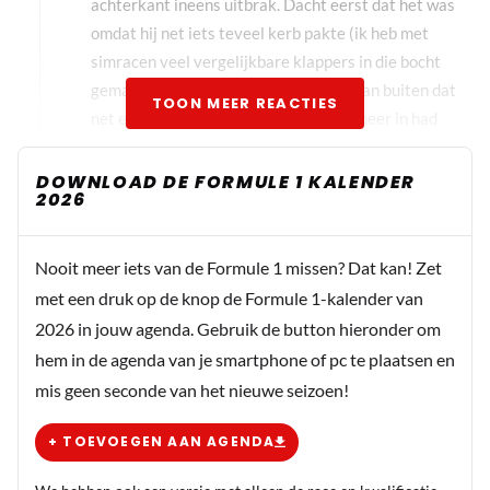
achterkant ineens uitbrak. Dacht eerst dat het was
omdat hij net iets teveel kerb pakte (ik heb met
simracen veel vergelijkbare klappers in die bocht
gemaakt 🤣) maar zag met het beeld van buiten dat
TOON MEER REACTIES
net ervoor de achterkant er geen zin meer in had
DOWNLOAD DE FORMULE 1 KALENDER
Ep
2026
27 juni 15:37
Op een andere site wordt jouw aanname
bevestigd. Blijkbaar waren er al problemen met
Nooit meer iets van de Formule 1 missen? Dat kan! Zet
de active aero. Goh… volgens mij was het ook al
met een druk op de knop de Formule 1-kalender van
paar jaar terug voorspeld dat het voor crashes
2026 in jouw agenda. Gebruik de button hieronder om
zou zorgen. Dit was zeker niet de eerste crash
hem in de agenda van je smartphone of pc te plaatsen en
door active aero.
mis geen seconde van het nieuwe seizoen!
+ TOEVOEGEN AAN AGENDA
Bruintje