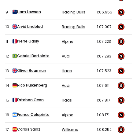
Liam Lawson
9
Racing Bulls
1:06.955
Arvid Lindblad
10
Racing Bulls
1:07.007
Pierre Gasly
11
Alpine
1:07.223
Gabriel Bortoleto
12
Audi
1:07.293
Oliver Bearman
13
Haas
1:07.523
Nico Hulkenberg
14
Audi
1:07.611
Esteban Ocon
15
Haas
1:07.817
Franco Colapinto
16
Alpine
1:08.171
Carlos Sainz
17
Williams
1:08.252