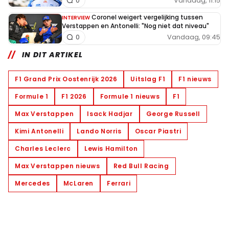
Vandaag, 11:15
0
Coronel weigert vergelijking tussen
INTERVIEW
Verstappen en Antonelli: "Nog niet dat niveau"
Vandaag, 09:45
0
IN DIT ARTIKEL
F1 Grand Prix Oostenrijk 2026
Uitslag F1
F1 nieuws
Formule 1
F1 2026
Formule 1 nieuws
F1
Max Verstappen
Isack Hadjar
George Russell
Kimi Antonelli
Lando Norris
Oscar Piastri
Charles Leclerc
Lewis Hamilton
Max Verstappen nieuws
Red Bull Racing
Mercedes
McLaren
Ferrari