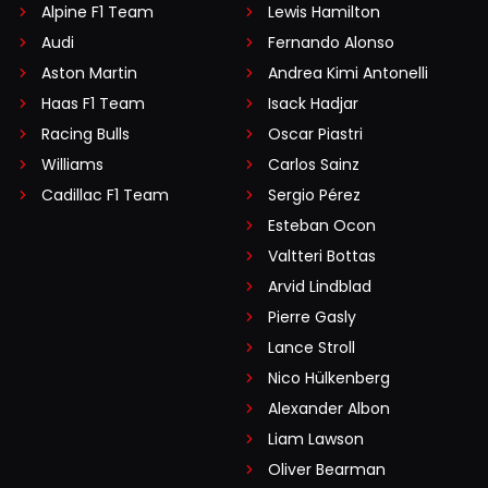
Alpine F1 Team
Lewis Hamilton
Audi
Fernando Alonso
Vrooaaaaar
Aston Martin
Andrea Kimi Antonelli
28 juni 04:24
Haas F1 Team
Isack Hadjar
Ja en de dijken moet hoger....
Racing Bulls
Oscar Piastri
Williams
Carlos Sainz
maks trin
Cadillac F1 Team
Sergio Pérez
27 juni 22:00
Esteban Ocon
Al iets bekend over schade en eventueel te vervangen
Valtteri Bottas
onderdelen? Starten vanaf plek 5 zou mooi zijn.
Arvid Lindblad
Pierre Gasly
Lance Stroll
Nico Hülkenberg
Meepraten? Dat kan! Je hoeft je alleen maar aan te
Alexander Albon
melden met een RN365-account.
Liam Lawson
Oliver Bearman
INLOGGEN
AANMELDEN